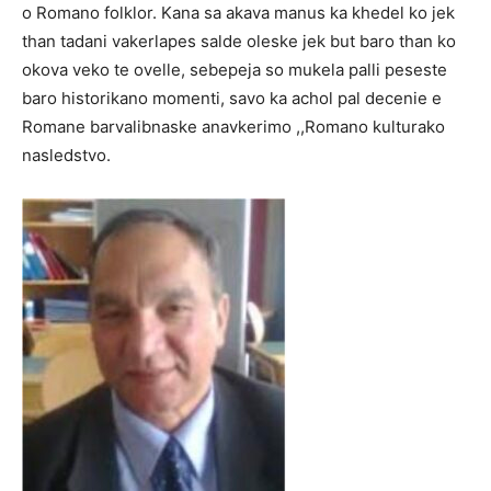
o Romano folklor. Kana sa akava manus ka khedel ko jek
than tadani vakerlapes salde oleske jek but baro than ko
okova veko te ovelle, sebepeja so mukela palli peseste
baro historikano momenti, savo ka achol pal decenie e
Romane barvalibnaske anavkerimo ,,Romano kulturako
nasledstvo.