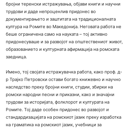
бројни теренски истражувања, објави книги и научни
трудови и даде непроценлив придонес во
документирањето и заштитата на традиционалната
култура на Ромите во Македонија. Неговата работа не
беше ограничена само на науката – тој активно
придонесуваше и за развојот на општествениот живот,
образованието и културната афирмација на ромската
заедница.
Имено, тој својата истражувачка работа, како проф. д-
р Трајко Петровски остави богато книжевно и научно
наследство преку бројни книги, студии, збирки на
ромски народни песни и приказни, како и значајни
трудови за историјата, фолклорот и културата на
Ромите. Тој даде особен придонес во развојот и
стандардизацијата на ромскиот јазик преку изработка
на граматика на ромскиот јазик, учебници за