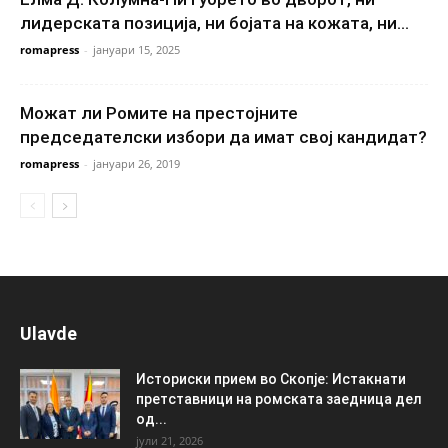
лидерската позиција, ни бојата на кожата, ни...
romapress
-
јануари 15, 2025
Можат ли Ромите на престојните
председателски избори да имат свој кандидат?
romapress
-
јануари 26, 2019
Ulavde
Историски прием во Скопје: Истакнати
претставници на ромската заедница дел
од...
јули 21, 2026