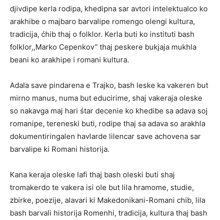
djivdipe kerla rodipa, khedipna sar avtori intelektualco ko
arakhibe o majbaro barvalipe romengo olengi kultura,
tradicija, ćhib thaj o folklor. Kerla buti ko instituti bash
folklor,,Marko Cepenkov” thaj peskere bukjaja mukhla
beani ko arakhipe i romani kultura.
Adala save pindarena e Trajko, bash leske ka vakeren but
mirno manus, numa but educirime, shaj vakeraja oleske
so nakavga maj hari śtar decenie ko khedibe sa adava soj
romanipe, tereneski buti, rodipe thaj sa adava so arakhla
dokumentiringalen havlarde lilencar save achovena sar
barvalipe ki Romani historija.
Kana keraja oleske lafi thaj bash oleski buti shaj
tromakerdo te vakera isi ole but lila hramome, studie,
zbirke, poezije, alavari ki Makedonikani-Romani chib, lila
bash barvali historija Romenhi, tradicija, kultura thaj bash