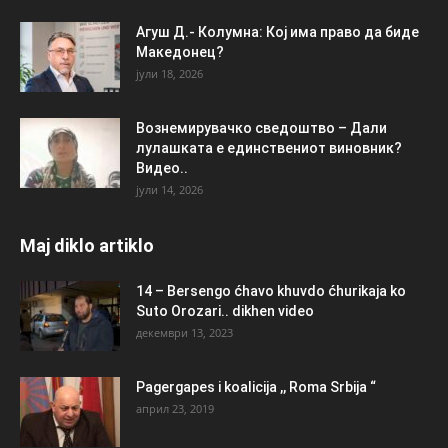
Агуш Д.- Колумна: Кој има право да биде
Македонец?
јули 18, 2026
Вознемирувачко сведоштво – Дали
лулашката е единствениот виновник?
Видео..
јули 14, 2026
Maj diklo artiklo
14 – Bersengo ćhavo khuvdo ćhurikaja ko
Suto Orozari.. dikhen video
декември 13, 2023
Pagergapes i koalicija ,, Roma Srbija “
април 23, 2019