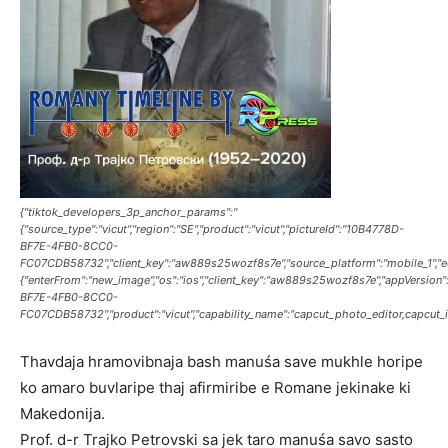
{"tiktok_developers_3p_anchor_params":"
{"source_type":"vicut","region":"SE","product":"vicut","pictureId":"10B4778D-
BF7E-4FB0-8CC0-
FC07CDB58732","client_key":"aw889s25wozf8s7e","source_platform":"mobile_1","edit
{"enterFrom":"new_image","os":"ios","client_key":"aw889s25wozf8s7e","appVersion":"
BF7E-4FB0-8CC0-
FC07CDB58732","product":"vicut","capability_name":"capcut_photo_editor,capcut_ima
Thavdaja hramovibnaja bash manuśa save mukhle horipe
ko amaro buvlaripe thaj afirmiribe e Romane jekinake ki
Makedonija.
Prof. d-r Trajko Petrovski sa jek taro manuśa savo sasto