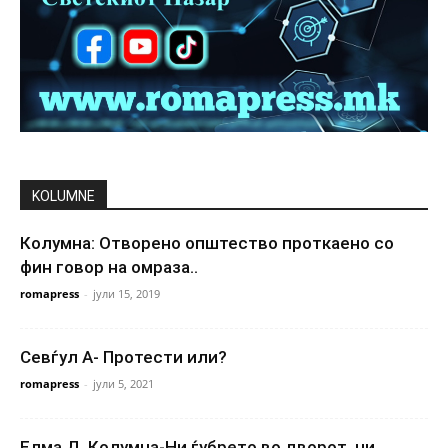
KOLUMNE
Колумна: Отворено општество проткаено со
фин говор на омраза..
romapress
-
јули 15, 2019
Севѓул А- Протести или?
romapress
-
јули 5, 2021
Елма Д. Колумна-Ни ѓубрето во дворот, ни