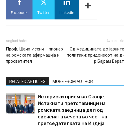
Facebook
Twitter
Linkedin
Angluni haberi
Aver artiklo
Проф. Шаип Исени – пионер
Од медицината до јавните
на ромската афирмација и
политики: придонесот на д-
просветител
р Бајрам Берат
RELATED ARTICLES
MORE FROM AUTHOR
Историски прием во Скопје:
Истакнати претставници на
ромската заедница дел од
свечената вечера во чест на
претседателката на Индија