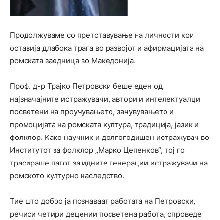
Продолжуваме со претставување на личности кои
оставија длабока трага во развојот и афирмацијата на
ромската заедница во Македонија.
Проф. д-р Трајко Петровски беше еден од
најзначајните истражувачи, автори и интелектуалци
посветени на проучувањето, зачувувањето и
промоцијата на ромската култура, традиција, јазик и
фолклор. Како научник и долгогодишен истражувач во
Институтот за фолклор „Марко Цепенков“, тој го
трасираше патот за идните генерации истражувачи на
ромското културно наследство.
Тие што добро ја познаваат работата на Петровски,
речиси четири децении посветена работа, спроведе