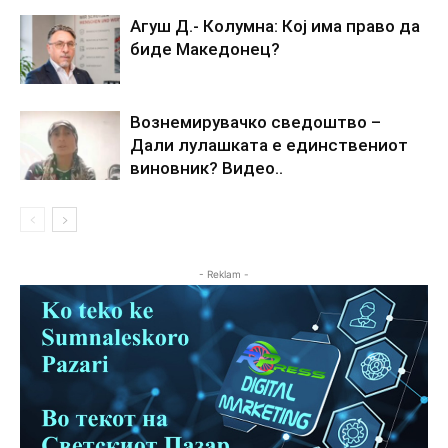
Агуш Д.- Колумна: Кој има право да
биде Македонец?
Вознемирувачко сведоштво –
Дали лулашката е единствениот
виновник? Видео..
- Reklam -