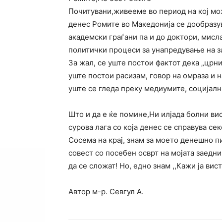
Почитувани,живееме во период на кој мо
денес Ромите во Македонија се дообразу
академски граѓани па и до доктори, мисл
политички процеси за унапредување на з
За жал, се уште постои фактот дека „црни
уште постои расизам, говор на омраза и 
уште се гледа преку медиумите, социјал
Што и да е ќе помине,Ни илјада болни ви
сурова лага со која денес се справува сек
Сосема на крај, знам за моето денешно п
совест со посебен осврт на мојата заед
да се сложат! Но, едно знам ,,Кажи ја вист
Автор м-р. Севгул А.