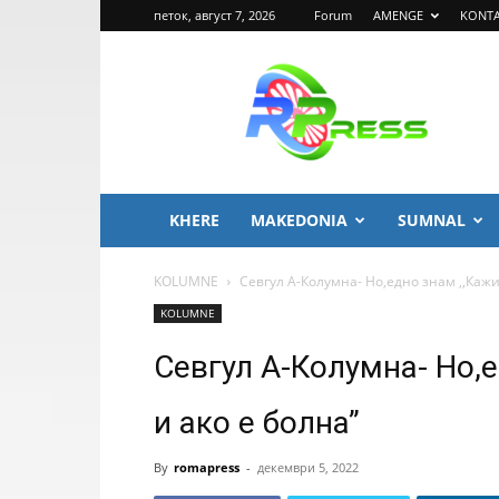
петок, август 7, 2026
Forum
AMENGE
KONT
ROMA
PRESS
KHERE
MAKEDONIA
SUMNAL
KOLUMNE
Севгул А-Колумна- Но,едно знам ,,Кажи
KOLUMNE
Севгул А-Колумна- Но,е
и ако е болна”
By
romapress
-
декември 5, 2022