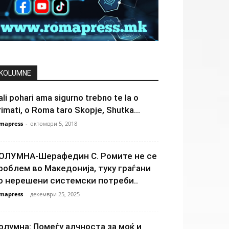
KOLUMNE
ali pohari ama sigurno trebno te la o
rimati, o Roma taro Skopje, Shutka...
mapress
-
октомври 5, 2018
ОЛУМНА-Шерафедин С. Ромите не се
роблем во Македонија, туку граѓани
о нерешени системски потреби..
mapress
-
декември 25, 2025
олумна: Помеѓу алчноста за моќ и