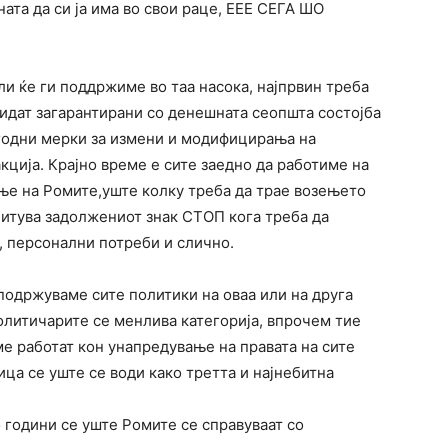
ната да си ја има во свои раце, ЕЕЕ СЕГА ШО
и ќе ги поддржиме во таа насока, најпрвин треба
бидат загарантирани со денешната сеопшта состојба
огодни мерки за измени и модифицирања на
ција. Крајно време е сите заедно да работиме на
е на Ромите,уште колку треба да трае возењето
читува задолжениот знак СТОП кога треба да
 персонални потреби и слично.
подржуваме сите политики на оваа или на друга
политичарите се менлива категорија, впрочем тие
е работат кон унапредување на правата на сите
ица се уште се води како третта и најнебитна
о години се уште Ромите се справуваат со