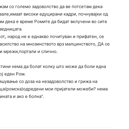
жам со големо задоволство да ве потсетам дека
вале,имаат високи едуцирани кадри, почнувајки од
ам дека е време Ромите да бидат вклучени во сите
аедницата.
от„ народ не е еднакво почитуван и прифатен, се
насилство на мнозинството врз малцинството, ДА се
ни мрежи,портали и слично.
стини нема да болат колку што може да боли една
ој еден Ром.
ишување со доза на незадоволство и грижа на
ница(ромска)одредени мои пријатели можеби? нема
ината и ако е болна”.