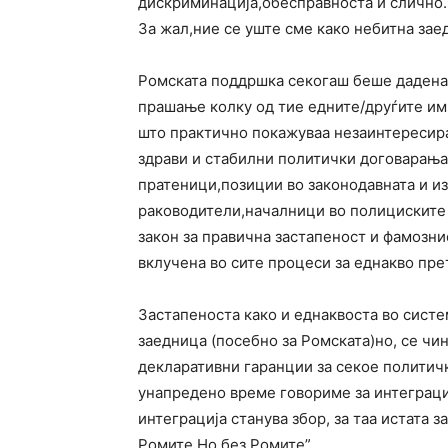
дискриминација,обесправноста и слично.
За жал,ние се уште сме како небитна зае
Ромската поддршка секогаш беше дадена з
прашање колку од тие едните/друѓите им 
што практично покажуваа незаинтересира
здрави и стабилни политички договарања
пратеници,позиции во законодавната и и
раководители,началници во полициските 
закон за правична застапеност и фамозни
вклучена во сите процеси за еднакво пре
Застапеноста како и еднаквоста во систе
заедница (посебно за Ромската)но, се чи
декларативни гаранции за секое политич
унапредено време говориме за интеграци
интеграција станува збор, за таа истата з
Ромите,Но без Ромите”