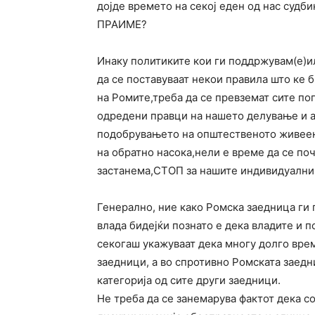
дојде времето на секој еден од нас судби
ПРАИМЕ?
Инаку политиките кои ги поддржувам(е)ил
да се поставуваат некои правила што ке 
на Ромите,треба да се превземат сите п
одредени правци на нашето делување и ак
подобрувањето на општественото живеењ
на обратно насока,нели е време да се по
застанема,СТОП за нашите индивидуални,
Генерално, ние како Ромска заедница ги 
влада бидејќи познато е дека владите и 
секогаш укажуваат дека многу долго врем
заедници, а во спротивно Ромската заедн
категорија од сите други заедници.
Не треба да се занемарува фактот дека с