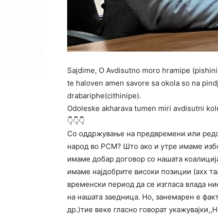
Sajdime, O Avdisutno moro hramipe (pishini
te haloven amen savore sa okola so na pin
drabariphe(cithinipe).
Odoleske akharava tumen miri avdisutni kolu
👇👇👇
Со оддржување на предвремени или редов
народ во РСМ? Што ако и утре имаме избо
имаме добар договор со нашата коалиција,
имaме најдобрите високи позиции (ахх та
временски период да се изгласа влада ни
на нашата заедница. Но, занемарен е фак
др.)тие веке гласно говорат укажувајки,,