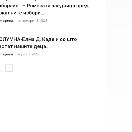
аборавот – Ромската заедница пред
окалните избори...
mapress
-
септември 18, 2025
ОЛУМНА-Елма Д. Каде и со што
астат нашите деца..
mapress
-
април 7, 2025