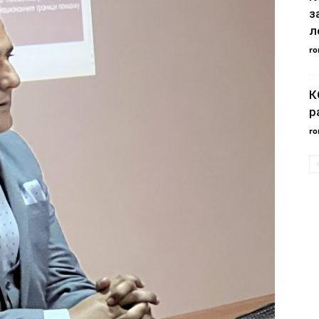
з
л
ro
К
р
ro