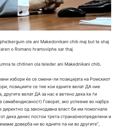
phe)kergum ole ani Makedonikani chib maj but te shaj
djaren o Romano hramoviphe sar thaj
mna te chitinen ola teleder ani Makednikani chib.
ни избори ќе се смени-ли позицијата на Ромскиот
ри, позициите се тие кои едните велат ДА ние
 другите велат ДА за нас е ветено дека kе ѓи
а самабендисаност) Говорат, ако успееме во најбрз
е директно од законодавна власт би им помогнале
тот дека денес постои трета страна(неопределени и
Немаме доверба ни во едните па ни во другите”,