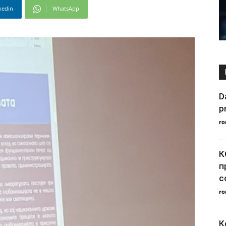
kedin
WhatsApp
D
p
ro
К
п
с
ro
К