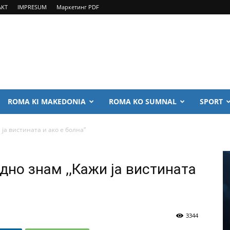
AKT
IMPRESUM
Маркетинг PDF
ROMA KI MAKEDONIA
ROMA KO SUMNAL
SPORT
 ја вистината и ако е болна”
дно знам ,,Кажи ја вистината
3344