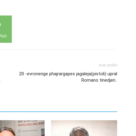
App
Aver artiklo
20 -evronenge phajrargapes jagaleja(pistoli) upral
.
Romano tinedjeri..