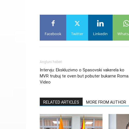
Facebook
Twitter
Linkedin
Whats
Angluni haberi
Intervju: Ekskluzivno o Spasovski vakerela ko
MVR trubuj te oven but pobuter bukarne Roma.
Video
RELATED ARTICLES
MORE FROM AUTHOR