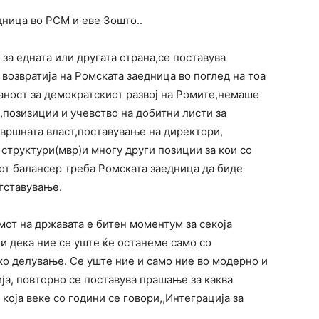
дница во РСМ и еве Зошто..
а едната или другата страна,се поставува
возвратија на Ромската заедница во поглед на тоа
ност за демократскиот развој на Ромите,немаше
,позизиции и учевство на добитни листи за
звршната власт,поставување на директори,
структури(мвр)и многу други позиции за кои со
от балансер треба Ромската заедница да биде
тставување.
мот на државата е битен моментум за секоја
ни дека ние се уште ќе останеме само со
ко делување. Се уште ние и само ние во модерно и
ја, повторно се поставува прашање за каква
а која веке со години се говори,,Интеграција за