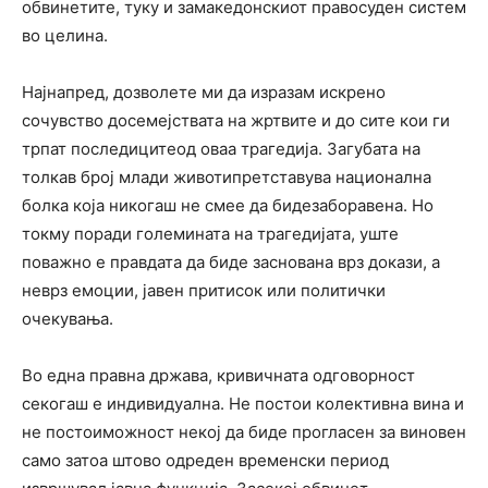
обвинетите, туку и замакедонскиот правосуден систем
во целина.
Најнапред, дозволете ми да изразам искрено
сочувство досемејствата на жртвите и до сите кои ги
трпат последицитеод оваа трагедија. Загубата на
толкав број млади животипретставува национална
болка која никогаш не смее да бидезаборавена. Но
токму поради големината на трагедијата, уште
поважно е правдата да биде заснована врз докази, а
неврз емоции, јавен притисок или политички
очекувања.
Во една правна држава, кривичната одговорност
секогаш е индивидуална. Не постои колективна вина и
не постоиможност некој да биде прогласен за виновен
само затоа штово одреден временски период