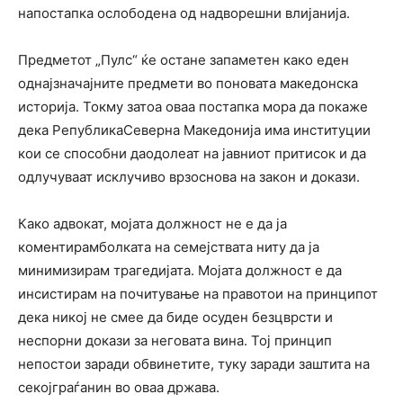
напостапка ослободена од надворешни влијанија.
Предметот „Пулс“ ќе остане запаметен како еден
однајзначајните предмети во поновата македонска
историја. Токму затоа оваа постапка мора да покаже
дека РепубликаСеверна Македонија има институции
кои се способни даодолеат на јавниот притисок и да
одлучуваат исклучиво врзоснова на закон и докази.
Како адвокат, мојата должност не е да ја
коментирамболката на семејствата ниту да ја
минимизирам трагедијата. Мојата должност е да
инсистирам на почитување на правотои на принципот
дека никој не смее да биде осуден безцврсти и
неспорни докази за неговата вина. Тој принцип
непостои заради обвинетите, туку заради заштита на
секојграѓанин во оваа држава.