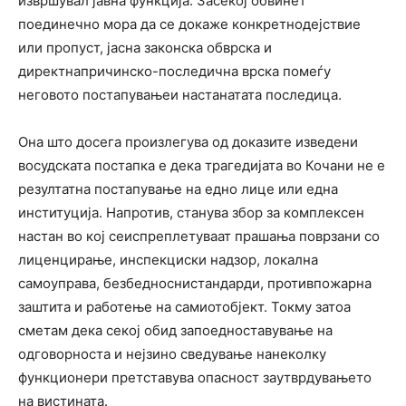
извршувал јавна функција. Засекој обвинет
поединечно мора да се докаже конкретнодејствие
или пропуст, јасна законска обврска и
директнапричинско-последична врска помеѓу
неговото постапувањеи настанатата последица.
Она што досега произлегува од доказите изведени
восудската постапка е дека трагедијата во Кочани не е
резултатна постапување на едно лице или една
институција. Напротив, станува збор за комплексен
настан во кој сеиспреплетуваат прашања поврзани со
лиценцирање, инспекциски надзор, локална
самоуправа, безбедноснистандарди, противпожарна
заштита и работење на самиотобјект. Токму затоа
сметам дека секој обид запоедноставување на
одговорноста и нејзино сведување нанеколку
функционери претставува опасност заутврдувањето
на вистината.