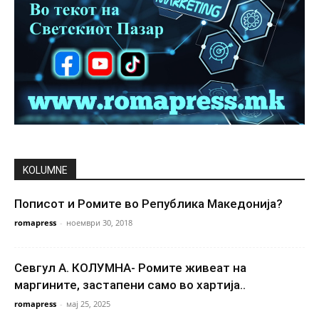
KOLUMNE
Пописот и Ромите во Република Македонија?
romapress
-
ноември 30, 2018
Севгул А. КОЛУМНА- Ромите живеат на
маргините, застапени само во хартија..
romapress
-
мај 25, 2025