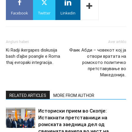
Facebook
Twitter
Linkedin
Angluni haberi
Aver artiklo
Ki Radji ikergapes diskusija
Фаик Абди – човекот кој ја
bash ďajbe poangle e Roma
отвори вратата на
thaj evropaki integracija..
ромското политичко
претставување во
Македонија..
RELATED ARTICLES
MORE FROM AUTHOR
Историски прием во Скопје:
Истакнати претставници на
ромската заедница дел од
свечената вечера во чест на