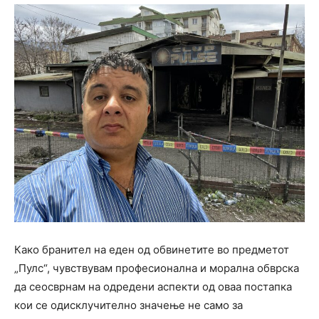
Како бранител на еден од обвинетите во предметот
„Пулс“, чувствувам професионална и морална обврска
да сеосврнам на одредени аспекти од оваа постапка
кои се одисклучително значење не само за