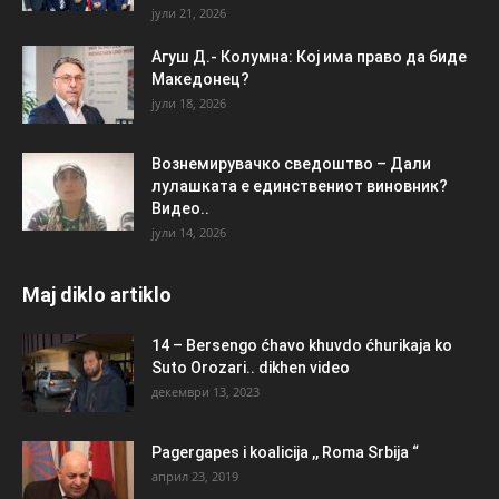
јули 21, 2026
Агуш Д.- Колумна: Кој има право да биде
Македонец?
јули 18, 2026
Вознемирувачко сведоштво – Дали
лулашката е единствениот виновник?
Видео..
јули 14, 2026
Maj diklo artiklo
14 – Bersengo ćhavo khuvdo ćhurikaja ko
Suto Orozari.. dikhen video
декември 13, 2023
Pagergapes i koalicija ,, Roma Srbija “
април 23, 2019