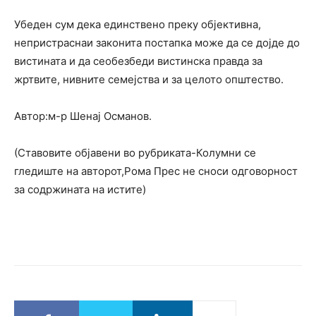
Убеден сум дека единствено преку објективна,
непристраснаи законита постапка може да се дојде до
вистината и да сеобезбеди вистинска правда за
жртвите, нивните семејства и за целото општество.
Aвтор:м-р Шенај Османов.
(Ставовите објавени во рубриката-Колумни се
гледиште на авторот,Рома Прес не сноси одговорност
за содржината на истите)