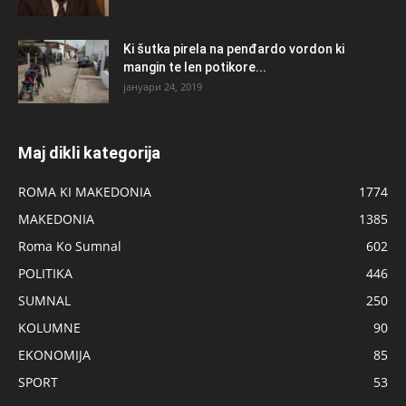
Ki šutka pirela na penđardo vordon ki
mangin te len potikore...
јануари 24, 2019
Maj dikli kategorija
ROMA KI MAKEDONIA
1774
MAKEDONIA
1385
Roma Ko Sumnal
602
POLITIKA
446
SUMNAL
250
KOLUMNE
90
EKONOMIJA
85
SPORT
53