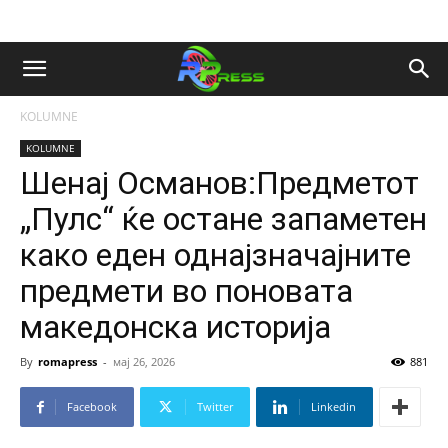
KOLUMNE
KOLUMNE
Шенај Османов:Предметот
„Пулс“ ќе остане запаметен
како еден однајзначајните
предмети во поновата
македонска историја
By
romapress
-
мај 26, 2026
881
Facebook
Twitter
Linkedin