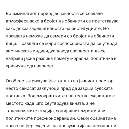
Во изминатиот период во јавноста се создаде
атмосфера вокоја бројот на обвинети се претставува
како доказ зарешителноста на институциите. Но
правдата неможе да семери со бројот на обвинети
лица. Правдата се мери соспособноста да се утврди
вистинската индивидуалнаодговорност и да се
направи јасна разлика помеѓу морална, политичка и
кривична одговорност.
Особено загрижува фактот што во јавниот простор
често сеносат заклучоци пред да заврши судската
постапка. Водемократските општества судницата е
местото каде што сеутврдува вината, а не
телевизиските студија, социјалнитемрежи или
политичките прес-конференции. Секој обвинетима
право на фер судење, на презумпција на невиност и