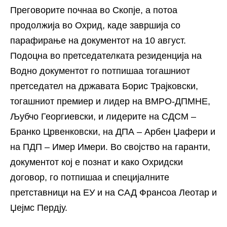
Преговорите почнаа во Скопје, а потоа
продолжија во Охрид, каде завршија со
парафирање на документот на 10 август.
Подоцна во претседателката резиденција на
Водно документот го потпишаа тогашниот
претседател на државата Борис Трајковски,
тогашниот премиер и лидер на ВМРО-ДПМНЕ,
Љубчо Георгиевски, и лидерите на СДСМ –
Бранко Црвенковски, на ДПА – Арбен Џафери и
на ПДП – Имер Имери. Во својство на гаранти,
документот кој е познат и како Охридски
договор, го потпишаа и специјалните
претставници на ЕУ и на САД Франсоа Леотар и
Џејмс Пердју.