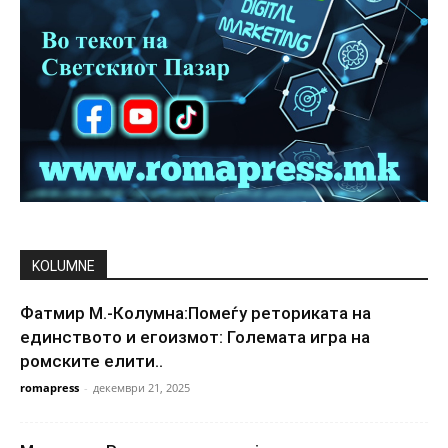
KOLUMNE
Фатмир М.-Колумна:Помеѓу реториката на
единството и егоизмот: Големата игра на
ромските елити..
romapress
-
декември 21, 2025