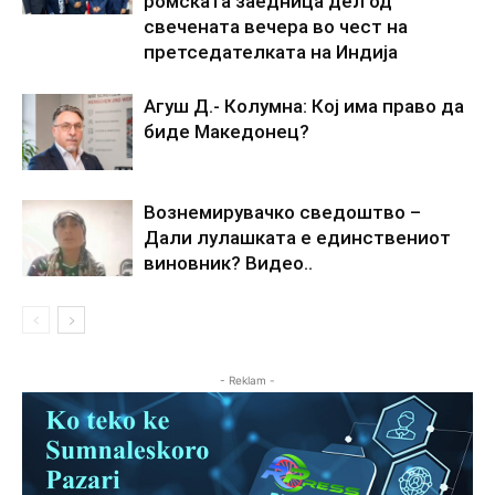
ромската заедница дел од
свечената вечера во чест на
претседателката на Индија
Агуш Д.- Колумна: Кој има право да
биде Македонец?
Вознемирувачко сведоштво –
Дали лулашката е единствениот
виновник? Видео..
- Reklam -