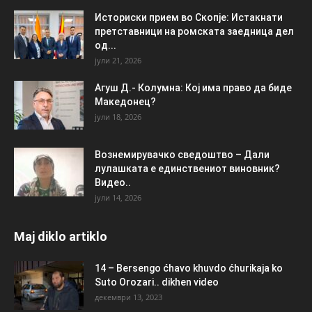
Историски прием во Скопје: Истакнати
претставници на ромската заедница дел
од...
јули 21, 2026
Агуш Д.- Колумна: Кој има право да биде
Македонец?
јули 18, 2026
Вознемирувачко сведоштво – Дали
лулашката е единствениот виновник?
Видео..
јули 14, 2026
Maj diklo artiklo
14 – Bersengo ćhavo khuvdo ćhurikaja ko
Suto Orozari.. dikhen video
декември 13, 2023