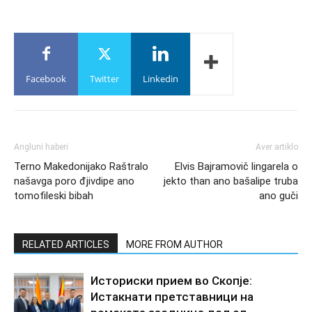
Facebook
Twitter
Linkedin
Angluni haberi
Aver artiklo
Terno Makedonijako Raštralo
Elvis Bajramovič lingarela o
našavga poro đjivdipe ano
jekto than ano bašalipe truba
tomofileski bibah
ano guči
RELATED ARTICLES
MORE FROM AUTHOR
Историски прием во Скопје:
Истакнати претставници на