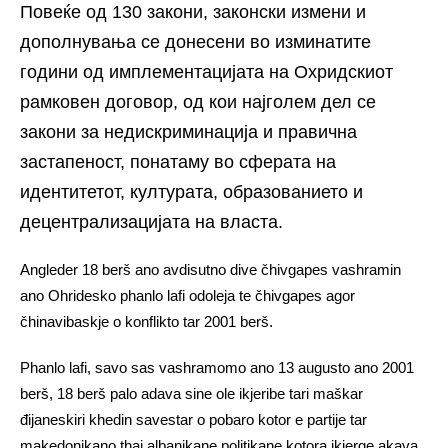
Повеќе од 130 закони, законски измени и
дополнувања се донесени во изминатите
години од имплeментацијата на Охридскиот
рамковен договор, од кои најголем дел се
закони за недискриминација и правична
застапеност, понатаму во сферата на
идентитетот, културата, образованието и
децентрализацијата на власта.
Angleder 18 berš ano avdisutno dive čhivgapes vashramin
ano Ohridesko phanlo lafi odoleja te čhivgapes agor
čhinavibaskje o konflikto tar 2001 berš.
Phanlo lafi, savo sas vashramomo ano 13 augusto ano 2001
berš, 18 berš palo adava sine ole ikjeribe tari maškar
đijaneskiri khedin savestar o pobaro kotor e partije tar
makedonikano thaj albanikane politikane kotora ikjerge akava