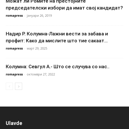
Можат ли Ромите на престојните
председателски избори да имат свој кандидат?
romapress
-
јануари 26, 2019
Надир Р. Колумна-Лажни вести за забава и
профит: Како да мислите што тие сакаат...
romapress
-
март 29, 2025
Колумна: Севгул А.- Што се случува со нас..
romapress
-
октомври 27, 2022
Ulavde