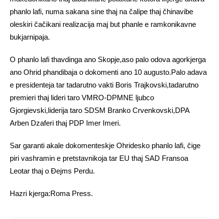
phanlo lafi, numa sakana sine thaj na čalipe thaj čhinavibe
oleskiri čačikani realizacija maj but phanle e ramkonikavne
bukjarnipaja.
O phanlo lafi thavdinga ano Skopje,aso palo odova agorkjerga
ano Ohrid phandibaja o dokomenti ano 10 augusto.Palo adava
e presidenteja tar tadarutno vakti Boris Trajkovski,tadarutno
premieri thaj lideri taro VMRO-DPMNE ljubco
Gjorgievski,liderija taro SDSM Branko Crvenkovski,DPA
Arben Dzaferi thaj PDP Imer Imeri.
Sar garanti akale dokomenteskje Ohridesko phanlo lafi, čige
piri vashramin e pretstavnikoja tar EU thaj SAD Fransoa
Leotar thaj o Đejms Perdu.
Hazri kjerga:Roma Press.