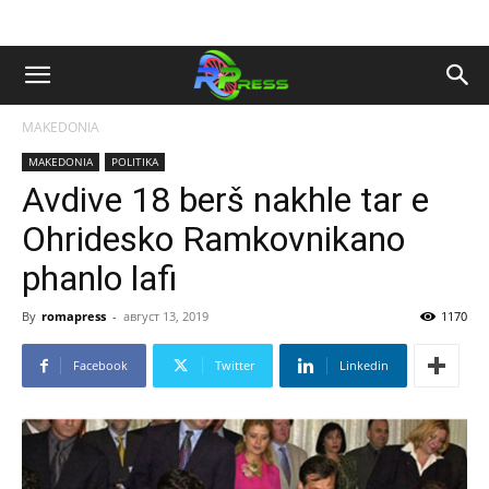
MAKEDONIA
MAKEDONIA
POLITIKA
Avdive 18 berš nakhle tar e
Ohridesko Ramkovnikano
phanlo lafi
By
romapress
-
август 13, 2019
1170
Facebook
Twitter
Linkedin