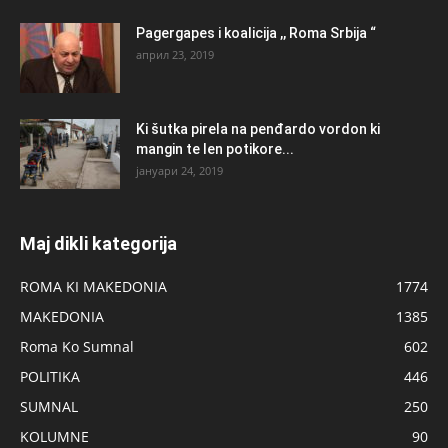
Pagergapes i koalicija ,, Roma Srbija “
април 23, 2019
Ki šutka pirela na penđardo vordon ki
mangin te len potikore...
јануари 24, 2019
Maj dikli kategorija
ROMA KI MAKEDONIA
1774
MAKEDONIA
1385
Roma Ko Sumnal
602
POLITIKA
446
SUMNAL
250
KOLUMNE
90