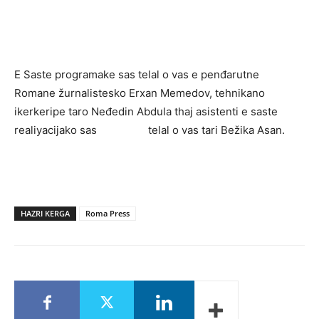
E Saste programake sas telal o vas e penđarutne
Romane žurnalistesko Erxan Memedov, tehnikano
ikerkeripe taro Neđedin Abdula thaj asistenti e saste
realiyacijako sas telal o vas tari Bežika Asan.
HAZRI KERGA
Roma Press