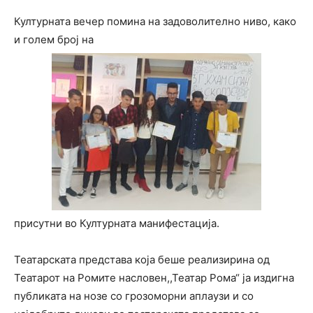
Културната вечер помина на задоволително ниво, како
и голем број на
присутни во Културната манифестација.
Театарската представа која беше реализирина од
Театарот на Ромите насловен,,Театар Рома“ ја издигна
публиката на нозе со грозоморни аплаузи и со