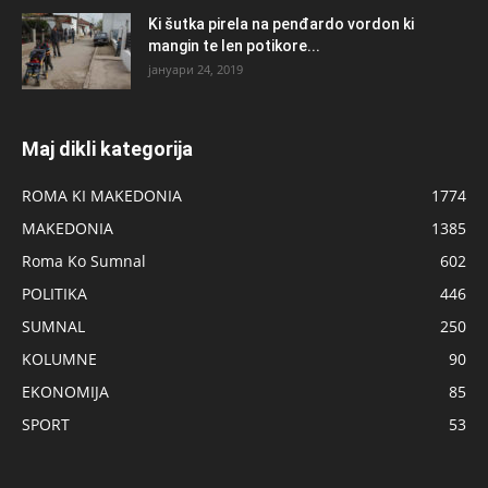
Ki šutka pirela na penđardo vordon ki
mangin te len potikore...
јануари 24, 2019
Maj dikli kategorija
ROMA KI MAKEDONIA
1774
MAKEDONIA
1385
Roma Ko Sumnal
602
POLITIKA
446
SUMNAL
250
KOLUMNE
90
EKONOMIJA
85
SPORT
53