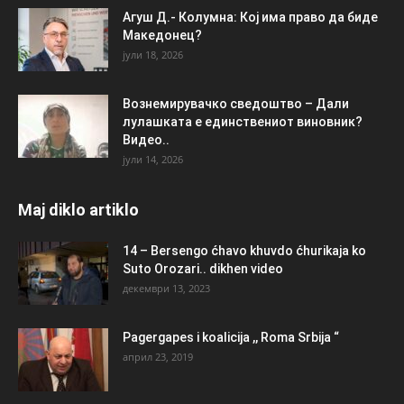
Агуш Д.- Колумна: Кој има право да биде
Македонец?
јули 18, 2026
Вознемирувачко сведоштво – Дали
лулашката е единствениот виновник?
Видео..
јули 14, 2026
Maj diklo artiklo
14 – Bersengo ćhavo khuvdo ćhurikaja ko
Suto Orozari.. dikhen video
декември 13, 2023
Pagergapes i koalicija ,, Roma Srbija “
април 23, 2019