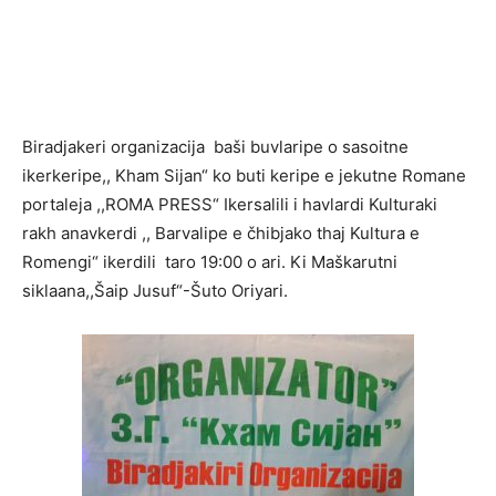
Biradjakeri organizacija baši buvlaripe o sasoitne
ikerkeripe,, Kham Sijan“ ko buti keripe e jekutne Romane
portaleja ,,ROMA PRESS“ Ikersalili i havlardi Kulturaki
rakh anavkerdi ,, Barvalipe e čhibjako thaj Kultura e
Romengi“ ikerdili taro 19:00 o ari. Ki Maškarutni
siklaana,,Šaip Jusuf“-Šuto Oriyari.