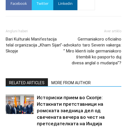
Facebook
Twitter
Linkedin
Angluni haberi
Aver artiklo
Bari Kulturaki Manifestacija
Germaniakoro oficialno
telal organizacija ,,Kham Sijan’’-
advokato taro Severin vakerga:
Skopje
” Miro klienti isile germaniakoro
štembili ko pasporto duj
divesa anglal o mudaripa”?
RELATED ARTICLES
MORE FROM AUTHOR
Историски прием во Скопје:
Истакнати претставници на
ромската заедница дел од
свечената вечера во чест на
претседателката на Индија