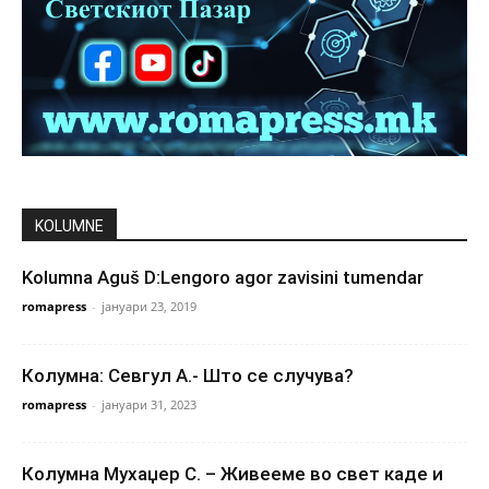
KOLUMNE
Kolumna Aguš D:Lengoro agor zavisini tumendar
romapress
-
јануари 23, 2019
Колумна: Севгул А.- Што се случува?
romapress
-
јануари 31, 2023
Колумна Мухаџер С. – Живееме во свет каде и