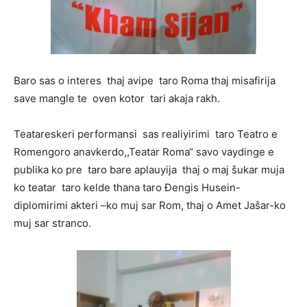
Baro sas o interes thaj avipe taro Roma thaj misafirija
save mangle te oven kotor tari akaja rakh.
Teatareskeri performansi sas realiyirimi taro Teatro e
Romengoro anavkerdo,,Teatar Roma“ savo vaydinge e
publika ko pre taro bare aplauyija thaj o maj šukar muja
ko teatar taro kelde thana taro Đengis Husein-
diplomirimi akteri –ko muj sar Rom, thaj o Amet Jašar-ko
muj sar stranco.