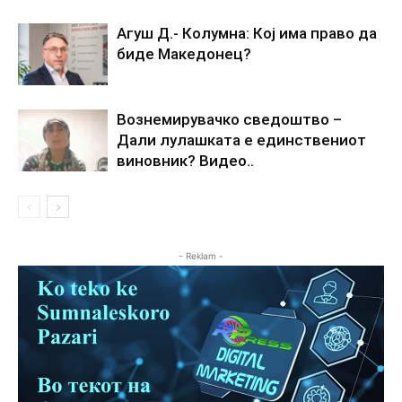
Агуш Д.- Колумна: Кој има право да
биде Македонец?
Вознемирувачко сведоштво –
Дали лулашката е единствениот
виновник? Видео..
- Reklam -