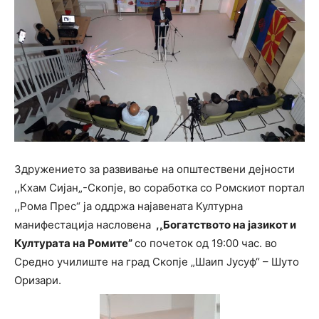
Здружението за развивање на општествени дејности
,,Кхам Сијан„-Скопје, во соработка со Ромскиот портал
,,Рома Прес“ ја оддржа најавената Културна
манифестација насловена
,,
Богатството на јазикот и
Културата на Ромите”
со почеток од 19:00 час. во
Средно училиште на град Скопје „Шаип Јусуф“ – Шуто
Оризари.