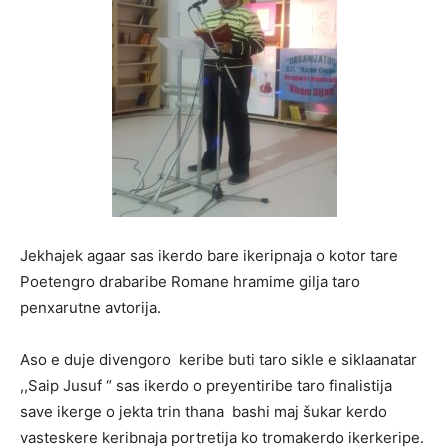
Jekhajek agaar sas ikerdo bare ikeripnaja o kotor tare
Poetengro drabaribe Romane hramime gilja taro
penxarutne avtorija.
Aso e duje divengoro keribe buti taro sikle e siklaanatar
,,Saip Jusuf “ sas ikerdo o preyentiribe taro finalistija
save ikerge o jekta trin thana bashi maj šukar kerdo
vasteskere keribnaja portretija ko tromakerdo ikerkeripe.