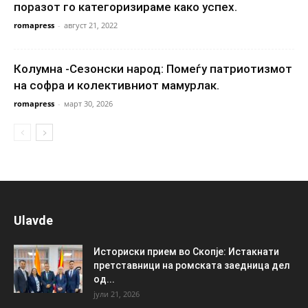
поразот го категоризираме како успех.
romapress
-
август 21, 2022
Колумна -Сезонски народ: Помеѓу патриотизмот
на софра и колективниот мамурлак.
romapress
-
март 30, 2026
Ulavde
Историски прием во Скопје: Истакнати
претставници на ромската заедница дел
од...
јули 21, 2026