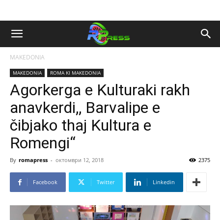
MAKEDONIA
MAKEDONIA
ROMA KI MAKEDONIA
Agorkerga e Kulturaki rakh
anavkerdi,, Barvalipe e
čibjako thaj Kultura e
Romengi“
By
romapress
-
октомври 12, 2018
2375
Facebook
Twitter
Linkedin