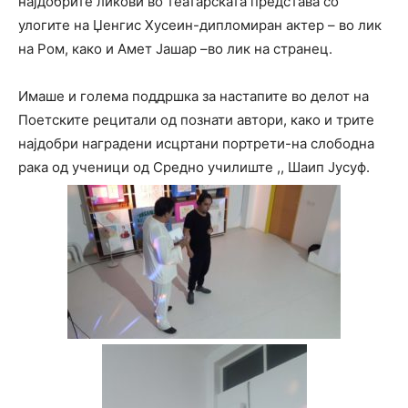
најдобрите ликови во театарската представа со
улогите на Џенгис Хусеин-дипломиран актер – во лик
на Ром, како и Амет Јашар –во лик на странец.
Имаше и голема поддршка за настапите во делот на
Поетските рецитали од познати автори, како и трите
најдобри наградени исцртани портрети-на слободна
рака од ученици од Средно училиште ,, Шаип Јусуф.