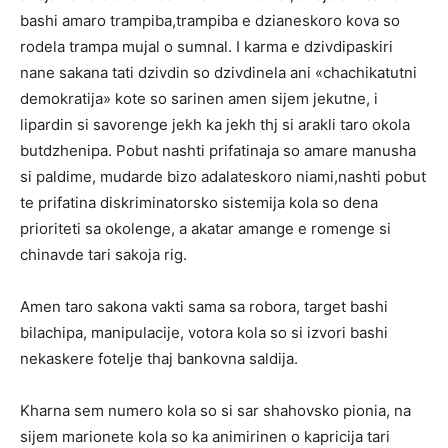
bashi amaro trampiba,trampiba e dzianeskoro kova so
rodela trampa mujal o sumnal. I karma e dzivdipaskiri
nane sakana tati dzivdin so dzivdinela ani «chachikatutni
demokratija» kote so sarinen amen sijem jekutne, i
lipardin si savorenge jekh ka jekh thj si arakli taro okola
butdzhenipa. Pobut nashti prifatinaja so amare manusha
si paldime, mudarde bizo adalateskoro niami,nashti pobut
te prifatina diskriminatorsko sistemija kola so dena
prioriteti sa okolenge, a akatar amange e romenge si
chinavde tari sakoja rig.
Amen taro sakona vakti sama sa robora, target bashi
bilachipa, manipulacije, votora kola so si izvori bashi
nekaskere fotelje thaj bankovna saldija.
Kharna sem numero kola so si sar shahovsko pionia, na
sijem marionete kola so ka animirinen o kapricija tari