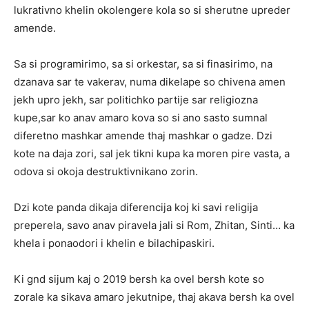
lukrativno khelin okolengere kola so si sherutne upreder
amende.
Sa si programirimo, sa si orkestar, sa si finasirimo, na
dzanava sar te vakerav, numa dikelape so chivena amen
jekh upro jekh, sar politichko partije sar religiozna
kupe,sar ko anav amaro kova so si ano sasto sumnal
diferetno mashkar amende thaj mashkar o gadze. Dzi
kote na daja zori, sal jek tikni kupa ka moren pire vasta, a
odova si okoja destruktivnikano zorin.
Dzi kote panda dikaja diferencija koj ki savi religija
preperela, savo anav piravela jali si Rom, Zhitan, Sinti… ka
khela i ponaodori i khelin e bilachipaskiri.
Ki gnd sijum kaj o 2019 bersh ka ovel bersh kote so
zorale ka sikava amaro jekutnipe, thaj akava bersh ka ovel