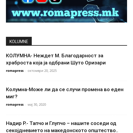
KOLUMNE
КОЛУМНА- Неждет М. Благодарност за
храброста која ја одбрани Шуто Оризари
romapress
-
октомври 20, 2025
Колумна-Може ли да се случи промена во еден
миг?
romapress
-
мај 30, 2020
Надир Р.- Тапчо и Глупчо – нашите соседи од
секојдневието на македонското општество..