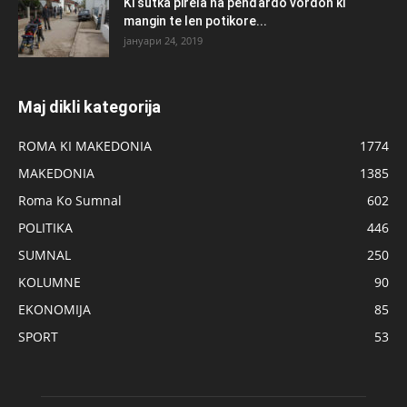
Ki šutka pirela na penđardo vordon ki
mangin te len potikore...
јануари 24, 2019
Maj dikli kategorija
ROMA KI MAKEDONIA
1774
MAKEDONIA
1385
Roma Ko Sumnal
602
POLITIKA
446
SUMNAL
250
KOLUMNE
90
EKONOMIJA
85
SPORT
53