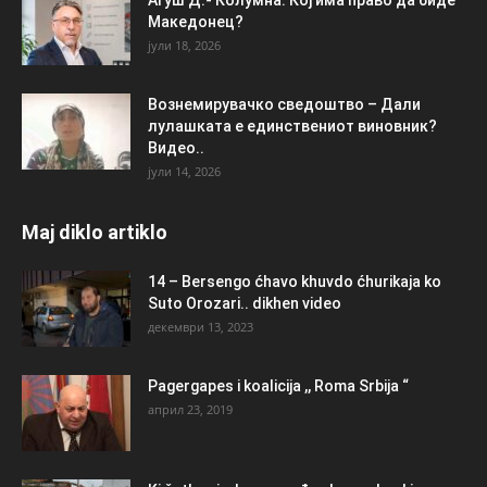
Македонец?
јули 18, 2026
Вознемирувачко сведоштво – Дали
лулашката е единствениот виновник?
Видео..
јули 14, 2026
Maj diklo artiklo
14 – Bersengo ćhavo khuvdo ćhurikaja ko
Suto Orozari.. dikhen video
декември 13, 2023
Pagergapes i koalicija ,, Roma Srbija “
април 23, 2019