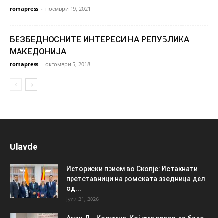
romapress
-
ноември 19, 2021
БЕЗБЕДНОСНИТЕ ИНТЕРЕСИ НА РЕПУБЛИКА
МАКЕДОНИЈА
romapress
-
октомври 5, 2018
Ulavde
Историски прием во Скопје: Истакнати
претставници на ромската заедница дел
од...
јули 21, 2026
Агуш Д.- Колумна: Кој има право да биде