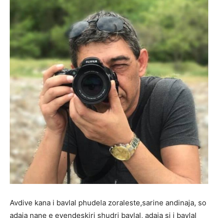
Avdive kana i bavlal phudela zoraleste,sarine andinaja, so
adaja nane e evendeskiri shudri bavlal, adaja si i bavlal