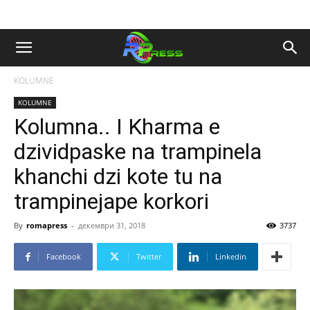
KOLUMNE
KOLUMNE
Kolumna.. I Kharma e
dzividpaske na trampinela
khanchi dzi kote tu na
trampinejape korkori
By
romapress
-
декември 31, 2018
3737
Facebook
Twitter
Linkedin