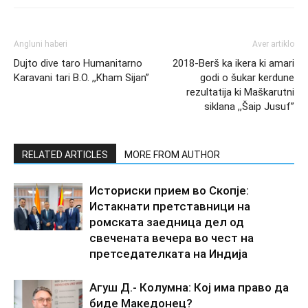
Angluni haberi
Aver artiklo
Dujto dive taro Humanitarno
2018-Berš ka ikera ki amari
Karavani tari B.O. ,,Kham Sijan”
godi o šukar kerdune
rezultatija ki Maškarutni
siklana ,,Šaip Jusuf”
RELATED ARTICLES
MORE FROM AUTHOR
Историски прием во Скопје:
Истакнати претставници на
ромската заедница дел од
свечената вечера во чест на
претседателката на Индија
Агуш Д.- Колумна: Кој има право да
биде Македонец?