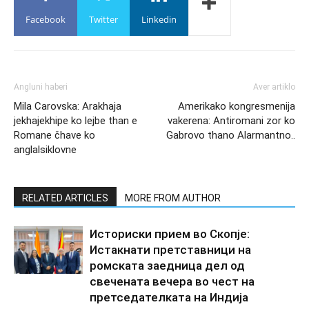
Facebook
Twitter
Linkedin
Angluni haberi
Aver artiklo
Mila Carovska: Arakhaja
Amerikako kongresmenija
jekhajekhipe ko lejbe than e
vakerena: Antiromani zor ko
Romane čhave ko
Gabrovo thano Alarmantno..
anglalsiklovne
RELATED ARTICLES
MORE FROM AUTHOR
Историски прием во Скопје:
Истакнати претставници на
ромската заедница дел од
свечената вечера во чест на
претседателката на Индија