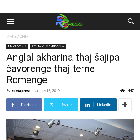
MAKEDONIA
MAKEDONIA
ROMA KI MAKEDONIA
Anglal akharina thaj šajipa
čavorenge thaj terne
Romenge
By
romapress
-
април 15, 2019
1447
Facebook
Twitter
Linkedin