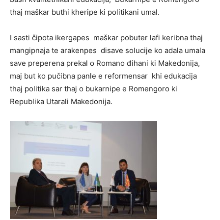
thaj maškar buthi kheripe ki politikani umal.
I sasti čipota ikergapes maškar pobuter lafi keribna thaj
mangipnaja te arakenpes disave solucije ko adala umala
save preperena prekal o Romano đihani ki Makedonija,
maj but ko pučibna panle e reformensar khi edukacija
thaj politika sar thaj o bukarnipe e Romengoro ki
Republika Utarali Makedonija.