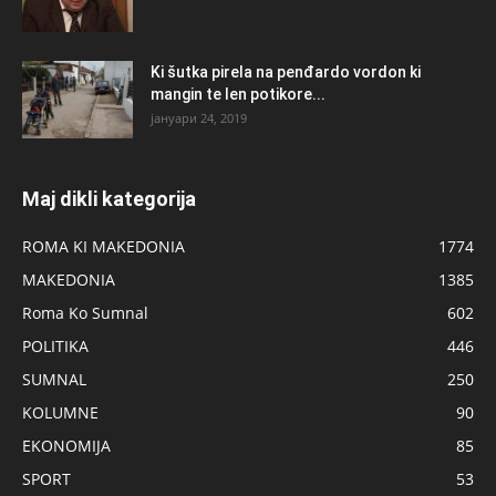
Ki šutka pirela na penđardo vordon ki
mangin te len potikore...
јануари 24, 2019
Maj dikli kategorija
ROMA KI MAKEDONIA
1774
MAKEDONIA
1385
Roma Ko Sumnal
602
POLITIKA
446
SUMNAL
250
KOLUMNE
90
EKONOMIJA
85
SPORT
53