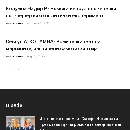
Колумна Надир Р.- Ромски версус словенечки
нон-пејпер како политички експеримент
romapress
-
април 27, 2021
Севгул А. КОЛУМНА- Ромите живеат на
маргините, застапени само во хартија..
romapress
-
мај 25, 2025
Ulavde
Историски прием во Скопје: Истакнати
претставници на ромската заедница дел