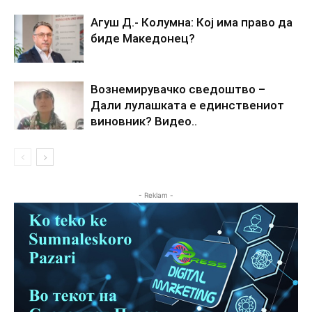
Агуш Д.- Колумна: Кој има право да
биде Македонец?
Вознемирувачко сведоштво –
Дали лулашката е единствениот
виновник? Видео..
- Reklam -