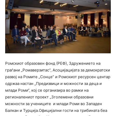
Ромскиот образовен фонд (РЕФ), Здружението на
граѓани „Ромаверзитас“, Асоцијацијата за демократски
развој на Ромите „Сонце” и Ромскиот ресурсен центар
одржаа настан „Предизвици и можности за деца и
млади Роми“, кој се организира во рамки на
регионалениот проект „Зголемени образовни
можности за учениците и млади Роми во Западен
Балкан и Турција.Официјални гости на трибината беа