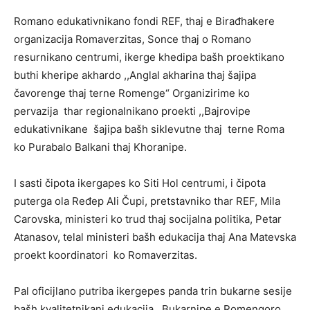
Romano edukativnikano fondi REF, thaj e Birađhakere
organizacija Romaverzitas, Sonce thaj o Romano
resurnikano centrumi, ikerge khedipa bašh proektikano
buthi kheripe akhardo ,,Anglal akharina thaj šajipa
čavorenge thaj terne Romenge“ Organizirime ko
pervazija thar regionalnikano proekti ,,Bajrovipe
edukativnikane šajipa bašh siklevutne thaj terne Roma
ko Purabalo Balkani thaj Khoranipe.
I sasti čipota ikergapes ko Siti Hol centrumi, i čipota
puterga ola Ređep Ali Čupi, pretstavniko thar REF, Mila
Carovska, ministeri ko trud thaj socijalna politika, Petar
Atanasov, telal ministeri bašh edukacija thaj Ana Matevska
proekt koordinatori ko Romaverzitas.
Pal oficijlano putriba ikergepes panda trin bukarne sesije
bašh kvalitetnikani edukacija, Bukarnipe e Romengoro