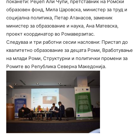
поканети: Реџеп Али Чупи, претставник на Ромски
образовен фонд, Мила Царовска, министер за труд и
социјална политика, Петар Атанасов, заменик
министер за образование и наука, Ана Матевска,
проект координатор во Ромаверзитас.
Следуваа и три работни сесии насловни: Пристап до
квалитетно образование за децата Роми, Вработување
на млади Роми, Структурни и политички промени за
Ромите во Република Северна Македонија.