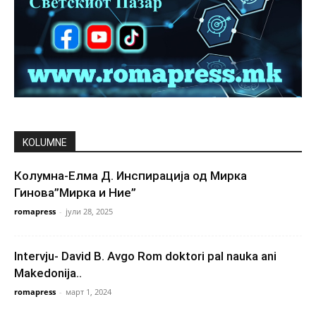
KOLUMNE
Колумна-Елма Д. Инспирација од Мирка
Гинова”Мирка и Ние”
romapress
-
јули 28, 2025
Intervju- David B. Avgo Rom doktori pal nauka ani
Makedonija..
romapress
-
март 1, 2024