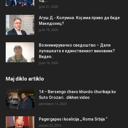
од...
јули 21, 2026
Агуш Д.- Колумна: Кој има право да биде
Македонец?
јули 18, 2026
Вознемирувачко сведоштво – Дали
лулашката е единствениот виновник?
Видео..
јули 14, 2026
Maj diklo artiklo
14 – Bersengo ćhavo khuvdo ćhurikaja ko
Suto Orozari.. dikhen video
декември 13, 2023
Pagergapes i koalicija ,, Roma Srbija “
април 23, 2019