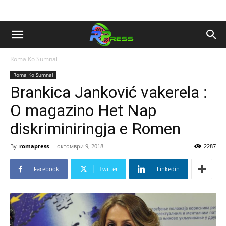
Roma Ko Sumnal
Roma Ko Sumnal
Brankica Janković vakerela :
O magazino Het Nap
diskriminiringja e Romen
By
romapress
-
октомври 9, 2018
2287
Facebook
Twitter
Linkedin