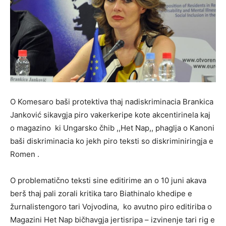
O Komesaro baši protektiva thaj nadiskriminacia Brankica
Janković sikavgja piro vakerkeripe kote akcentirinela kaj
o magazino ki Ungarsko čhib ,,Het Nap,, phaglja o Kanoni
baši diskriminacia ko jekh piro teksti so diskriminiringja e
Romen .
O problematično teksti sine editirime an o 10 juni akava
berš thaj pali zorali kritika taro Biathinalo khedipe e
žurnalistengoro tari Vojvodina, ko avutno piro editiriba o
Magazini Het Nap bičhavgja jertisripa – izvinenje tari rig e