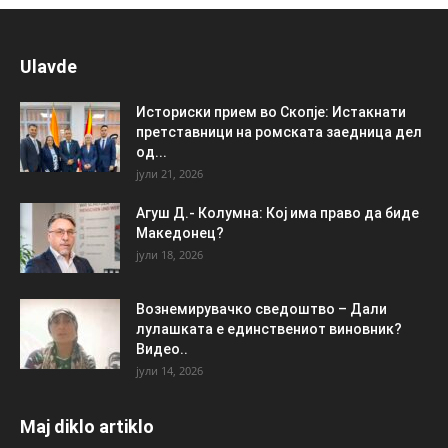
Ulavde
Историски прием во Скопје: Истакнати
претставници на ромската заедница дел
од...
јули 21, 2026
Агуш Д.- Колумна: Кој има право да биде
Македонец?
јули 18, 2026
Вознемирувачко сведоштво – Дали
лулашката е единствениот виновник?
Видео..
јули 14, 2026
Maj diklo artiklo