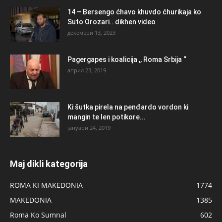
14 – Bersengo ćhavo khuvdo ćhurikaja ko
Suto Orozari.. dikhen video
декември 13, 2023
Pagergapes i koalicija ,, Roma Srbija “
април 23, 2019
Ki šutka pirela na penđardo vordon ki
mangin te len potikore...
јануари 24, 2019
Maj dikli kategorija
ROMA KI MAKEDONIA
1774
MAKEDONIA
1385
Roma Ko Sumnal
602