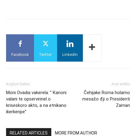
Facebook
Twitter
Linkedin
Angluni haberi
Aver artiklo
Moni Ovadia vakerela: ” Kanoni
Čehijake Roma holamo
valani te opservirinel o
mesažo đji o Presidenti
kriseskoro akto, a na etnikano
Zaman
ikerkeripe”
RELATED ARTICLES
MORE FROM AUTHOR