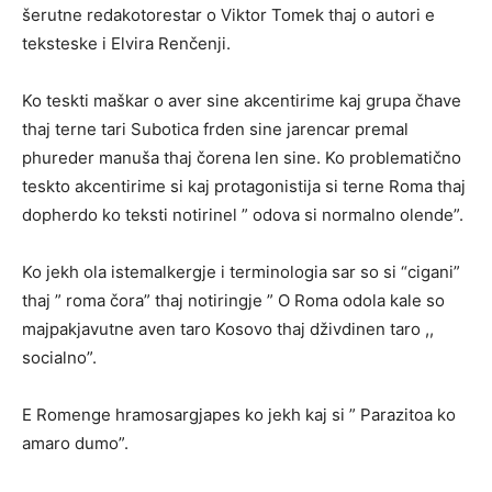
šerutne redakotorestar o Viktor Tomek thaj o autori e
teksteske i Elvira Renčenji.
Ko teskti maškar o aver sine akcentirime kaj grupa čhave
thaj terne tari Subotica frden sine jarencar premal
phureder manuša thaj čorena len sine. Ko problematično
teskto akcentirime si kaj protagonistija si terne Roma thaj
dopherdo ko teksti notirinel ” odova si normalno olende”.
Ko jekh ola istemalkergje i terminologia sar so si “cigani”
thaj ” roma čora” thaj notiringje ” O Roma odola kale so
majpakjavutne aven taro Kosovo thaj dživdinen taro ,,
socialno”.
E Romenge hramosargjapes ko jekh kaj si ” Parazitoa ko
amaro dumo”.