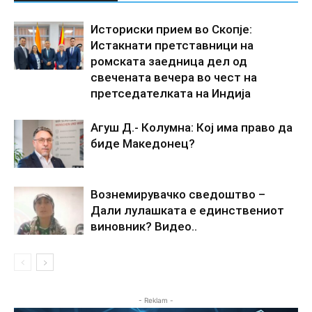
Историски прием во Скопје:
Истакнати претставници на
ромската заедница дел од
свечената вечера во чест на
претседателката на Индија
Агуш Д.- Колумна: Кој има право да
биде Македонец?
Вознемирувачко сведоштво –
Дали лулашката е единствениот
виновник? Видео..
- Reklam -