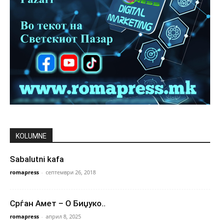
KOLUMNE
Sabalutni kafa
romapress
-
септември 26, 2018
Срѓан Амет – О Биџуко..
romapress
-
април 8, 2025