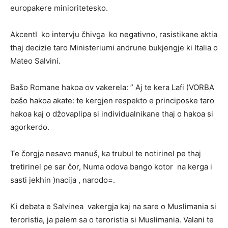
europakere minioritetesko.
AkcentI ko intervju čhivga ko negativno, rasistikane aktia
thaj decizie taro Ministeriumi andrune bukjengje ki Italia o
Mateo Salvini.
Bašo Romane hakoa ov vakerela: ” Aj te kera Lafi )VORBA
bašo hakoa akate: te kergjen respekto e principoske taro
hakoa kaj o džovaplipa si individualnikane thaj o hakoa si
agorkerdo.
Te čorgja nesavo manuš, ka trubul te notirinel pe thaj
tretirinel pe sar čor, Numa odova bango kotor na kerga i
sasti jekhin )nacija , narodo=.
Ki debata e Salvinea vakergja kaj na sare o Muslimania si
teroristia, ja palem sa o teroristia si Muslimania. Valani te