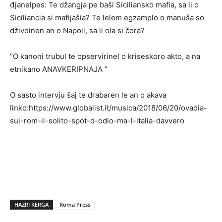
đjanelpes: Te džangja pe baši Siciliansko mafia, sa li o
Siciliancia si mafijašia? Te lelem egzamplo o manuša so
dživdinen an o Napoli, sa li ola si čora?
“O kanoni trubul te opservirinel o kriseskoro akto, a na
etnikano ANAVKERIPNAJA ”
O sasto intervju šaj te drabaren le an o akava
linko:https://www.globalist.it/musica/2018/06/20/ovadia-
sui-rom-il-solito-spot-d-odio-ma-l-italia-davvero
HAZRI KERGA
Roma Press