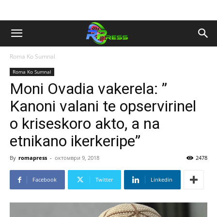
Roma Ko Sumnal
Roma Ko Sumnal
Moni Ovadia vakerela: ”
Kanoni valani te opservirinel
o kriseskoro akto, a na
etnikano ikerkeripe”
By
romapress
-
октомври 9, 2018
2478
Facebook
Twitter
Linkedin