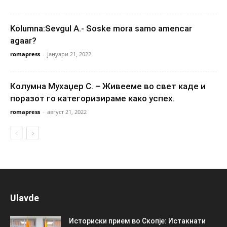
Kolumna:Sevgul A.- Soske mora samo amencar
agaar?
romapress
-
јануари 21, 2022
Колумна Мухаџер С. – Живееме во свет каде и
поразот го категоризираме како успех.
romapress
-
август 21, 2022
Ulavde
Историски прием во Скопје: Истакнати