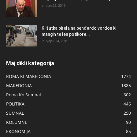
април 23, 2019
Ki šutka pirela na penđardo vordon ki
mangin te len potikore...
јануари 24, 2019
Maj dikli kategorija
ROMA KI MAKEDONIA
1774
MAKEDONIA
1385
Roma Ko Sumnal
602
POLITIKA
446
SUMNAL
250
KOLUMNE
90
EKONOMIJA
85