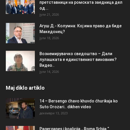
претставници на ромската заедница дел
од...
јули 21, 2026
Агуш Д.- Колумна: Кој има право да биде
Македонец?
јули 18, 2026
Вознемирувачко сведоштво – Дали
лулашката е единствениот виновник?
Видео..
јули 14, 2026
Maj diklo artiklo
14 – Bersengo ćhavo khuvdo ćhurikaja ko
Suto Orozari.. dikhen video
декември 13, 2023
Pagergapes i koalicija ,, Roma Srbija “