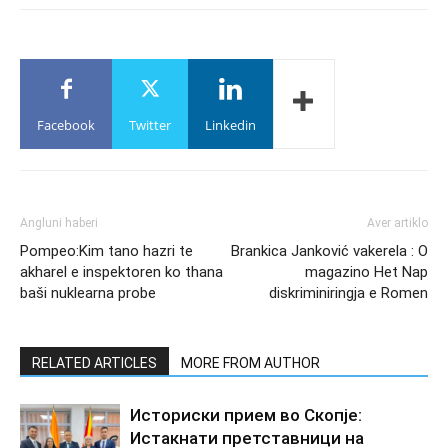
Facebook
Twitter
Linkedin
Angluni haberi
Aver artiklo
Pompeo:Kim tano hazri te
Brankica Janković vakerela : O
akharel e inspektoren ko thana
magazino Het Nap
baši nuklearna probe
diskriminiringja e Romen
RELATED ARTICLES
MORE FROM AUTHOR
Историски прием во Скопје:
Истакнати претставници на