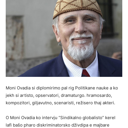
Moni Ovadia si diplomirimo pal rig Politikane nauke a ko
jekh si artisto, opservatori, dramaturgo. hramosardo,
kompozitori, giljavutno, scenaristi, režisero thaj akteri.
O Moni Ovadia ko intervju “Sindikalno globalisto” kerel
lafi bašo pharo diskriminatorsko dživdipa e majbare