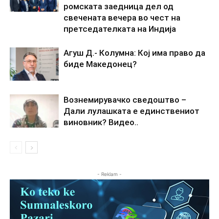
ромската заедница дел од
свечената вечера во чест на
претседателката на Индија
Агуш Д.- Колумна: Кој има право да
биде Македонец?
Вознемирувачко сведоштво –
Дали лулашката е единствениот
виновник? Видео..
- Reklam -