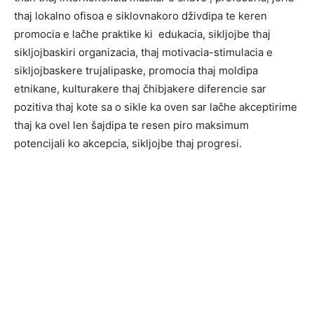
thaj lokalno ofisoa e siklovnakoro dživdipa te keren
promocia e lačhe praktike ki edukacia, sikljojbe thaj
sikljojbaskiri organizacia, thaj motivacia-stimulacia e
sikljojbaskere trujalipaske, promocia thaj moldipa
etnikane, kulturakere thaj čhibjakere diferencie sar
pozitiva thaj kote sa o sikle ka oven sar lačhe akceptirime
thaj ka ovel len šajdipa te resen piro maksimum
potencijali ko akcepcia, sikljojbe thaj progresi.