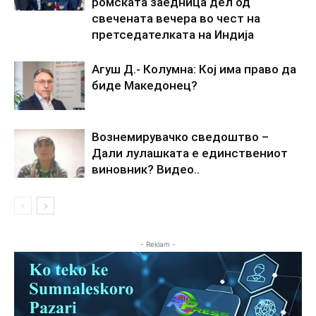
ромската заедница дел од
свечената вечера во чест на
претседателката на Индија
Агуш Д.- Колумна: Кој има право да
биде Македонец?
Вознемирувачко сведоштво –
Дали лулашката е единствениот
виновник? Видео..
- Reklam -