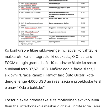
Ko konkurso e tikne siklovnenge incijativa ko vahtavi e
maškaretnikane integracie ki edukacia, O Ofiso taro
FOOM dengja grantia bašo 10 fundavne škole ko sasto
sublimati taro 37,671 USD. Maškar odola škole si thaj i
siklovni “Brakja Ramiz i Hamid” taro Šuto Orizari kote
dengje lenge 4.000 USD an i realizacia e proektoske telal
o anav ” Oda e bahtake”
I resarin akale proekteske si te motivirinen aktivno leiba
than thaj interkonekcia maškar o čhave , profesoria, jeria