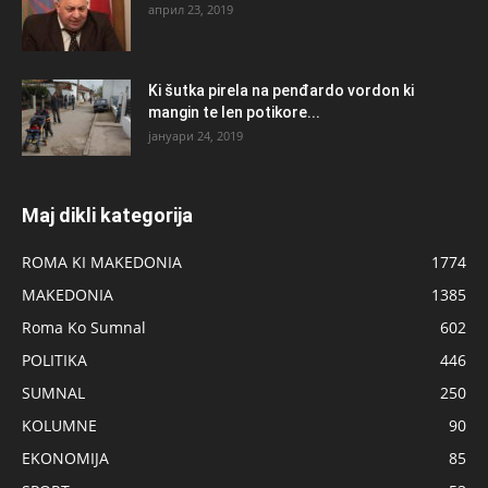
април 23, 2019
Ki šutka pirela na penđardo vordon ki
mangin te len potikore...
јануари 24, 2019
Maj dikli kategorija
ROMA KI MAKEDONIA
1774
MAKEDONIA
1385
Roma Ko Sumnal
602
POLITIKA
446
SUMNAL
250
KOLUMNE
90
EKONOMIJA
85