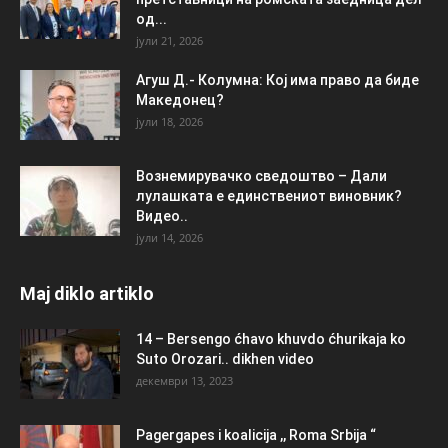
од...
јули 21, 2026
Агуш Д.- Колумна: Кој има право да биде
Македонец?
јули 18, 2026
Вознемирувачко сведоштво – Дали
лулашката е единствениот виновник?
Видео..
јули 14, 2026
Maj diklo artiklo
14 – Bersengo ćhavo khuvdo ćhurikaja ko
Suto Orozari.. dikhen video
декември 13, 2023
Pagergapes i koalicija ,, Roma Srbija “