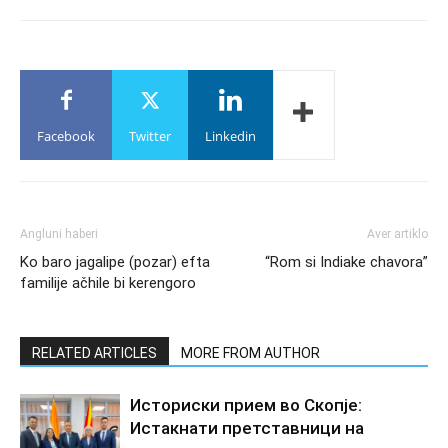
Facebook
Twitter
Linkedin
Angluni haberi
Aver artiklo
Ko baro jagalipe (pozar) efta
“Rom si Indiake chavora”
familije ačhile bi kerengoro
RELATED ARTICLES
MORE FROM AUTHOR
Историски прием во Скопје:
Истакнати претставници на