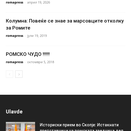
romapress
-
април 19, 2026
Колумна: Повеќе се знае за марсовците отколку
за Ромите
romapress
-
јули 19, 2019
РОМСКО ЧУДО !!!!!!
romapress
-
октомври 5, 2018
Ulavde
Историски прием во Скопје: Истакнати
претставници на ромската заедница дел