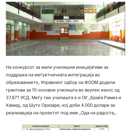
На конкурсот за мали училишни иницијативи за
поддршка на меѓуетничката интеграција во
образованието, Управниот одбор на ФООМ додели
грантови за 10 основни училишта во вкупен износ од
37,671 УСД. Меѓу тие училишта е и ОУ „Браќа Рамиз и
Хамид„ од Шуто Оризари, кој доби 4.000 долари за
реализација на проектот под име „Ода на радоста„.