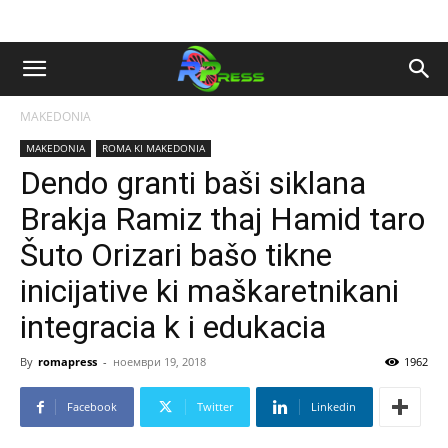
MAKEDONIA
MAKEDONIA
ROMA KI MAKEDONIA
Dendo granti baši siklana
Brakja Ramiz thaj Hamid taro
Šuto Orizari bašo tikne
inicijative ki maškaretnikani
integracia k i edukacia
By
romapress
-
ноември 19, 2018
1962
Facebook
Twitter
Linkedin