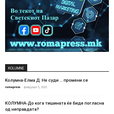
KOLUMNE
Kолумна-Елма Д. Не суди … промени се
romapress
-
февруари 5, 2025
КОЛУМНА-До кога тишината ќе биде погласна
од неправдата?