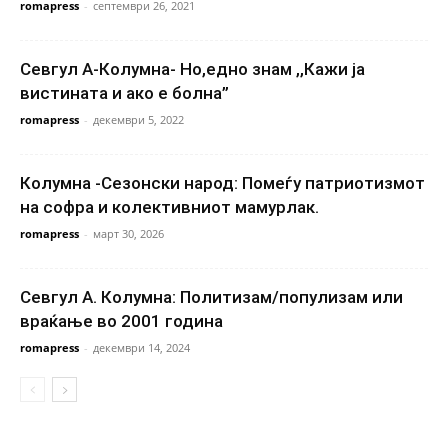
romapress
-
септември 26, 2021
Севгул А-Колумна- Но,едно знам ,,Кажи ја
вистината и ако е болна”
romapress
-
декември 5, 2022
Колумна -Сезонски народ: Помеѓу патриотизмот
на софра и колективниот мамурлак.
romapress
-
март 30, 2026
Севгул А. Колумна: Политизам/популизам или
враќање во 2001 година
romapress
-
декември 14, 2024