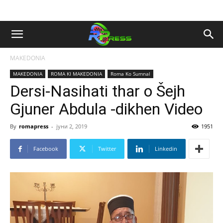
MAKEDONIA
MAKEDONIA
ROMA KI MAKEDONIA
Roma Ko Sumnal
Dersi-Nasihati thar o Šejh
Gjuner Abdula -dikhen Video
By
romapress
-
јуни 2, 2019
1951
Facebook
Twitter
Linkedin