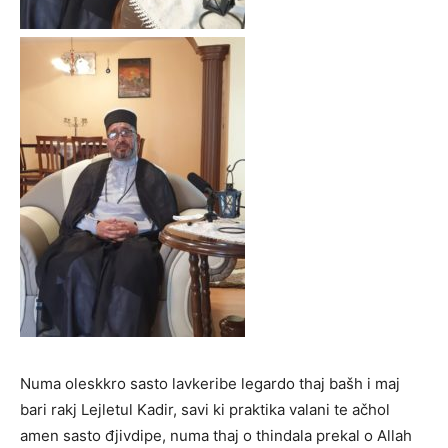
Numa oleskkro sasto lavkeribe legardo thaj bašh i maj
bari rakj Lejletul Kadir, savi ki praktika valani te ačhol
amen sasto đjivdipe, numa thaj o thindala prekal o Allah