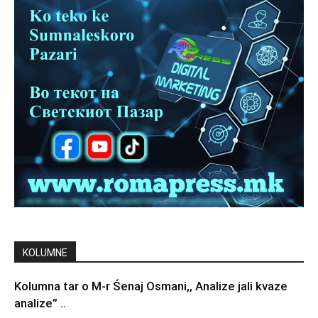
KOLUMNE
Kolumna tar o M-r Śenaj Osmani,, Analizе jali kvaze
analize” ..