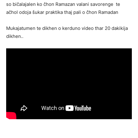
so bičalajalen ko čhon Ramazan valani savorenge te
ačhol odoja šukar praktika thaj pali o čhon Ramadan
Mukajatumen te dikhen o kerduno video thar 20 dakikija
dikhen..