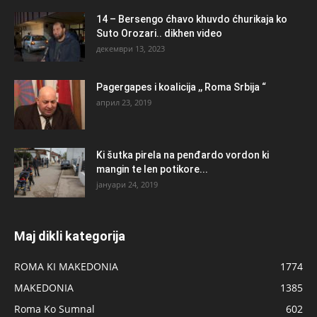
14 – Bersengo ćhavo khuvdo ćhurikaja ko
Suto Orozari.. dikhen video
декември 13, 2023
Pagergapes i koalicija ,, Roma Srbija “
април 23, 2019
Ki šutka pirela na penđardo vordon ki
mangin te len potikore...
јануари 24, 2019
Maj dikli kategorija
ROMA KI MAKEDONIA
1774
MAKEDONIA
1385
Roma Ko Sumnal
602