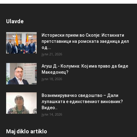
Ulavde
Историски прием во Скопје: Истакнати
претставници на ромската заедница дел
од...
јули 21, 2026
Агуш Д.- Колумна: Кој има право да биде
Македонец?
јули 18, 2026
Вознемирувачко сведоштво – Дали
лулашката е единствениот виновник?
Видео..
јули 14, 2026
Maj diklo artiklo