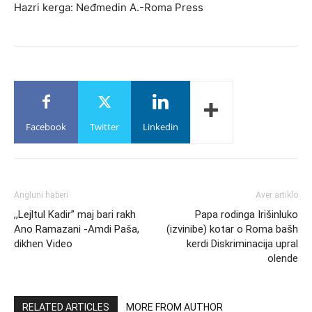
Hazri kerga: Neđmedin A.-Roma Press
Facebook
Twitter
Linkedin
Angluni haberi
Aver artiklo
,,Lejltul Kadir” maj bari rakh
Papa rodinga Irišinluko
Ano Ramazani -Amdi Paša,
(izvinibe) kotar o Roma bašh
dikhen Video
kerdi Diskriminacija upral
olende
RELATED ARTICLES
MORE FROM AUTHOR