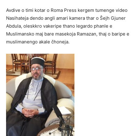
Avdive o timi kotar o Roma Press kergem tumenge video
Nasihateja dendo angli amari kamera thar o Šejh Gjuner
Abdula, oleskkro vakeripe thano legardo phanle e
Muslimansko maj bare masekoja Ramazan, thaj o baripe e
muslimanengo akale čhoneja.