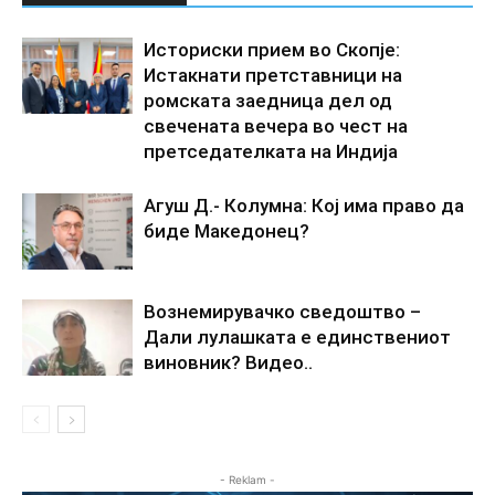
Историски прием во Скопје:
Истакнати претставници на
ромската заедница дел од
свечената вечера во чест на
претседателката на Индија
Агуш Д.- Колумна: Кој има право да
биде Македонец?
Вознемирувачко сведоштво –
Дали лулашката е единствениот
виновник? Видео..
- Reklam -