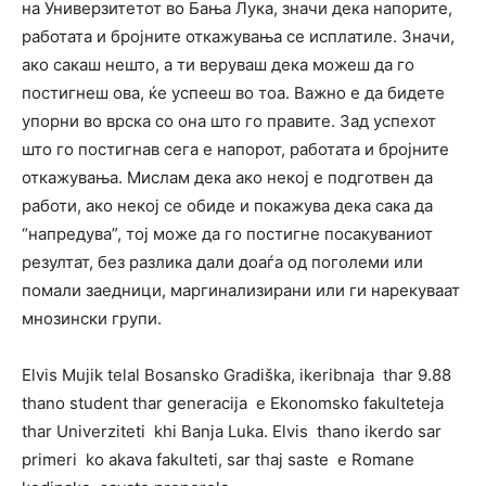
на Универзитетот во Бања Лука, значи дека напорите,
работата и бројните откажувања се исплатиле. Значи,
ако сакаш нешто, а ти веруваш дека можеш да го
постигнеш ова, ќе успееш во тоа. Важно е да бидете
упорни во врска со она што го правите. Зад успехот
што го постигнав сега е напорот, работата и бројните
откажувања. Мислам дека ако некој е подготвен да
работи, ако некој се обиде и покажува дека сака да
“напредува”, тој може да го постигне посакуваниот
резултат, без разлика дали доаѓа од поголеми или
помали заедници, маргинализирани или ги нарекуваат
мнозински групи.
Elvis Mujik telal Bosansko Gradiška, ikeribnaja thar 9.88
thano student thar generacija e Ekonomsko fakulteteja
thar Univerziteti khi Banja Luka. Elvis thano ikerdo sar
primeri ko akava fakulteti, sar thaj saste e Romane