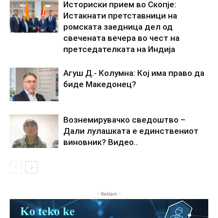
Историски прием во Скопје:
Истакнати претставници на
ромската заедница дел од
свечената вечера во чест на
претседателката на Индија
Агуш Д.- Колумна: Кој има право да
биде Македонец?
Вознемирувачко сведоштво –
Дали лулашката е единствениот
виновник? Видео..
- Reklam -