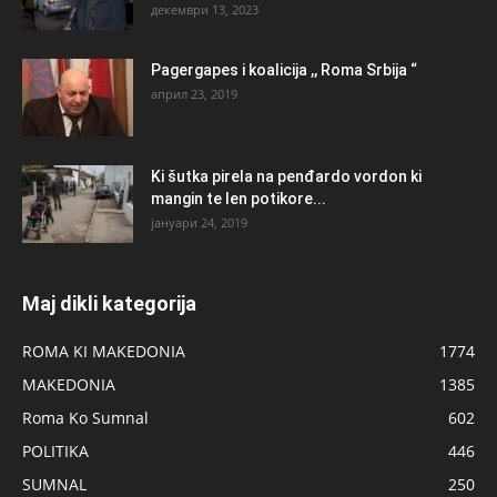
декември 13, 2023
Pagergapes i koalicija ,, Roma Srbija “
април 23, 2019
Ki šutka pirela na penđardo vordon ki
mangin te len potikore...
јануари 24, 2019
Maj dikli kategorija
ROMA KI MAKEDONIA
1774
MAKEDONIA
1385
Roma Ko Sumnal
602
POLITIKA
446
SUMNAL
250