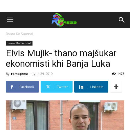
Roma Ko Sumnal
Roma Ko Sumnal
Elvis Mujik- thano majšukar
ekonomisti khi Banja Luka
By
romapress
-
јуни 24, 2019
1475
Facebook
Twitter
Linkedin