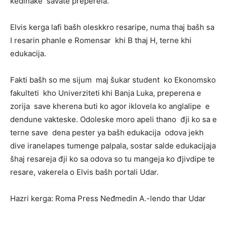
kedinake savate preperela.
Elvis kerga lafi bašh oleskkro resaripe, numa thaj bašh sa
I resarin phanle e Romensar khi B thaj H, terne khi
edukacija.
Fakti bašh so me sijum maj šukar student ko Ekonomsko
fakulteti kho Univerziteti khi Banja Luka, preperena e
zorija save kherena buti ko agor iklovela ko anglalipe e
dendune vakteske. Odoleske moro apeli thano đji ko sa e
terne save dena pester ya bašh edukacija odova jekh
dive iranelapes tumenge palpala, sostar salde edukacijaja
šhaj resareja đji ko sa odova so tu mangeja ko đjivdipe te
resare, vakerela o Elvis bašh portali Udar.
Hazri kerga: Roma Press Neđmedin A.-lendo thar Udar