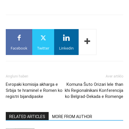
Facebook
Twitter
Linkedin
Angluni haberi
Aver artiklo
Evropaki komisija akharga e
Komuna Šuto Orizari lele than
Srbija te hraminel e Romen ko
khi Regionalnikani Konferencija
registri bijandipaske
ko Belgrad-Dekada e Romenge
RELATED ARTICLES
MORE FROM AUTHOR