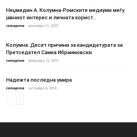
Неџмедин А. Колумна-Ромските медиуми меѓу
јавниот интерес и личната корист..
romapress
-
декември 21, 2025
Колумна: Десет причини за кандидатурата за
Претседател Самка Ибраимовски.
romapress
-
февруари 16, 2019
Надежта последна умира
romapress
-
октомври 6, 2018