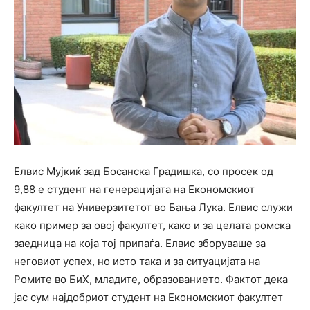
Елвис Мујкиќ зад Босанска Градишка, со просек од
9,88 е студент на генерацијата на Економскиот
факултет на Универзитетот во Бања Лука. Елвис служи
како пример за овој факултет, како и за целата ромска
заедница на која тој припаѓа. Елвис зборуваше за
неговиот успех, но исто така и за ситуацијата на
Ромите во БиХ, младите, образованието. Фактот дека
јас сум најдобриот студент на Економскиот факултет