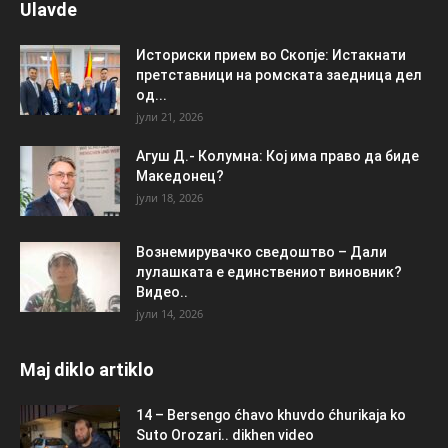
Ulavde
Историски прием во Скопје: Истакнати
претставници на ромската заедница дел
од...
јули 21, 2026
Агуш Д.- Колумна: Кој има право да биде
Македонец?
јули 18, 2026
Вознемирувачко сведоштво – Дали
лулашката е единствениот виновник?
Видео..
јули 14, 2026
Maj diklo artiklo
14 – Bersengo ćhavo khuvdo ćhurikaja ko
Suto Orozari.. dikhen video