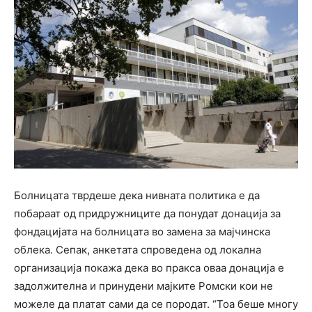
Болницата тврдеше дека нивната политика е да
побараат од придружниците да понудат донација за
фондацијата на болницата во замена за мајчинска
облека. Сепак, анкетата спроведена од локална
организација покажа дека во пракса оваа донација е
задолжителна и принудени мајките Ромски кои не
можеле да платат сами да се породат. “Тоа беше многу