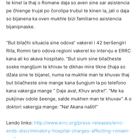
te kinel la thaj o Romane daja so aven sine sar asistencia
pe čhienge trujal po čorolipa trubul te kinen la, jali o daja
so bijanena ka oven mukhle bizi familiarno asistencia
bijanipnaske.
“But bilačhi situacia sine odova” vakerel i 42 beršengiri
Rita, Romni taro odova regioni vakerel ko intervju e ERRC
kana ali ko akava hospitalo. “But sium sine bilačheste
soske mangljum te khivav te dikhav mire tikne čhaja so
džala sine te bijanel, numa na mukhle man te khuvav thaj
but bilačheste sine mange kana šungjum la po telefono
kana vakergja mange ” Daje ava!, Khuv andre!”. “Me ka
pukjinav odole šeenge, salde mukhen man te khuvav” A o
doktori vakergja mange: “Na! Akana našti!”
Lendo linko:
http://www.errc.org/press-releases/errc-
ends-discriminatory-hospital-charges-affecting-romani-