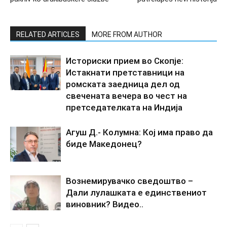
RELATED ARTICLES
MORE FROM AUTHOR
Историски прием во Скопје:
Истакнати претставници на
ромската заедница дел од
свечената вечера во чест на
претседателката на Индија
Агуш Д.- Колумна: Кој има право да
биде Македонец?
Вознемирувачко сведоштво –
Дали лулашката е единствениот
виновник? Видео..