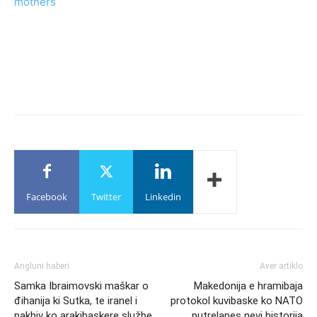
mothers
Facebook
Twitter
Linkedin
Angluni haberi
Aver artiklo
Samka Ibraimovski maškar o
Makedonija e hramibaja
đihanija ki Sutka, te iranel i
protokol kuvibaske ko NATO
pakhiv ko arakibaskere službe
putrelapes nevi historija