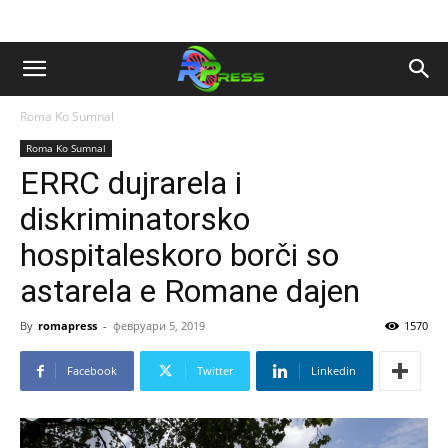
Roma Ko Sumnal
Roma Ko Sumnal
ERRC dujrarela i
diskriminatorsko
hospitaleskoro borči so
astarela e Romane dajen
By
romapress
-
февруари 5, 2019
1570
Facebook
Twitter
Linkedin