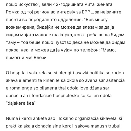
лошо искуство”, вели 42-годишната Рита, жената
Ромка од тој регион во интервју за ЕРРЦ за нејзините
посети во породилното одделение. “Бев многу
вознемирена, бидејќи не можев да влезам за да ја
видам мојата малолетна ќерка, кога требаше да бидам
таму – тоа беше лошо чувство дека не можев да бидам
покрај неа, и можев да ја чујам по телефон: “Мамо,
помогни ми! Влези
O hospitali vakerela so si olengiri asavki politika so roden
akava elementi te kinen le sa okola so avena sar asitencia
e romnjenge so bijanena thaj odola love džana sar
donacia an i fondaciae hospitaleske so ka len odola
“dajakere šea”.
Numa i kerdi anketa aso i lokalno organizacia sikavela ki
praktika akaja donacia sine kerdi sakova manush trubul