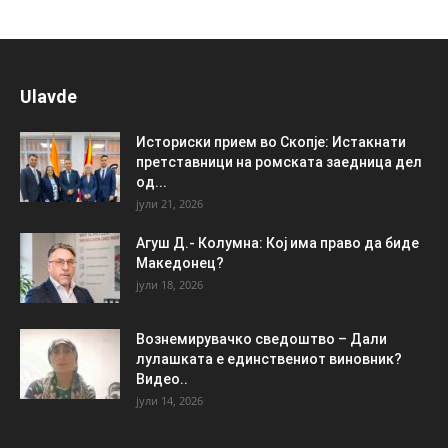
Ulavde
Историски прием во Скопје: Истакнати
претставници на ромската заедница дел
од...
јули 21, 2026
Агуш Д.- Колумна: Кој има право да биде
Македонец?
јули 18, 2026
Вознемирувачко сведоштво – Дали
лулашката е единствениот виновник?
Видео..
јули 14, 2026