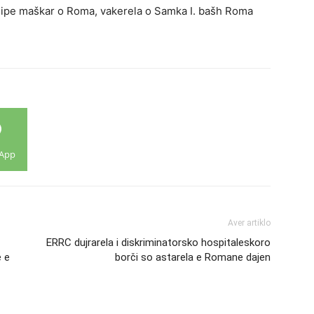
ivdipe maškar o Roma, vakerela o Samka I. bašh Roma
App
Aver artiklo
ERRC dujrarela i diskriminatorsko hospitaleskoro
 е
borči so astarela e Romane dajen