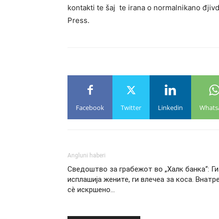
kontakti te šaj te irana o normalnikano đj
Press.
Facebook
Twitter
Linkedin
Whats
Angluni haberi
Сведоштво за грабежот во „Халк банка“: Ги
исплашија жените, ги влечеа за коса. Внатре
сè искршено…