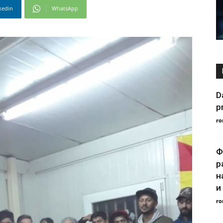
kedin
WhatsApp
D
p
ro
Ф
р
н
и
ro