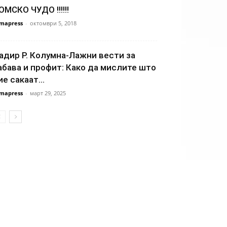
ОМСКО ЧУДО !!!!!!
mapress
-
октомври 5, 2018
адир Р. Колумна-Лажни вести за
абава и профит: Како да мислите што
ие сакаат...
mapress
-
март 29, 2025