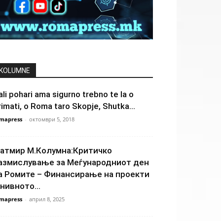
KOLUMNE
ali pohari ama sigurno trebno te la o
rimati, o Roma taro Skopje, Shutka...
mapress
-
октомври 5, 2018
атмир М.Колумна:Критичко
азмислување за Меѓународниот ден
а Ромите – Финансирање на проекти
 нивното...
mapress
-
април 8, 2025