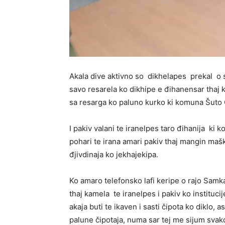
Akala dive aktivno so dikhelapes prekal o 
savo resarela ko dikhipe e đihanensar thaj 
sa resarga ko paluno kurko ki komuna Šuto O
I pakiv valani te iranelpes taro đihanija ki 
pohari te irana amari pakiv thaj mangin ma
đjivdinaja ko jekhajekipa.
Ko amaro telefonsko lafi keripe o rajo Samk
thaj kamela te iranelpes i pakiv ko institu
akaja buti te ikaven i sasti čipota ko diklo, 
palune čipotaja, numa sar tej me sijum sva