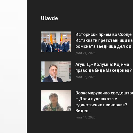
Ulavde
Историски прием во Скопје:
Истакнати претставници на
ромската заедница дел од..
јули 21, 2026
Агуш Д.- Колумна: Кој има
право да биде Македонец?
јули 18, 2026
Вознемирувачко сведоштв
– Дали лулашката е
единствениот виновник?
Видео..
јули 14, 2026