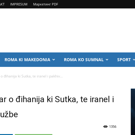
AKT
IMPRESUM
Маркетинг PDF
ROMA KI MAKEDONIA
ROMA KO SUMNAL
SPORT
ihanija ki Sutka, te iranel i pakhiv...
o đihanija ki Sutka, te iranel i
lužbe
1356