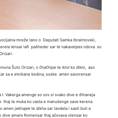
socijalna mreže tano o Deputati Samka Ibraimovski,
kerela lensar lafi pašheder sar te nakavelpes odova so
rizari.
komuna Šuto Orizari, o čhačhipe te iklol ko diklo, aso
škar sa e etnikane kedina, soske amen savorensar
a I. Vakerga amenge so vov si svako dive e đihaneja
cije thaj te muka ko vasta e manušenge save kerena
aso amen jekhajek te dikha sar tavdela i sasti buti e
ko dive amare Romensar thaj ačovava olensar ko