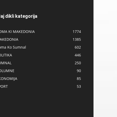
aj dikli kategorija
OMA KI MAKEDONIA
1774
AKEDONIA
1385
oma Ko Sumnal
602
OLITIKA
446
UMNAL
250
OLUMNE
90
KONOMIJA
85
PORT
53