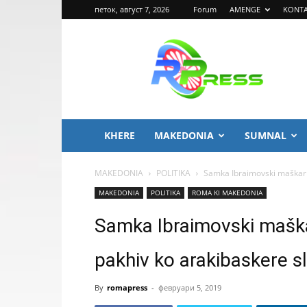
петок, август 7, 2026
Forum
AMENGE
KONT
ROMA
PRESS
KHERE
MAKEDONIA
SUMNAL
MAKEDONIA
POLITIKA
Samka Ibraimovski maškar o đ
MAKEDONIA
POLITIKA
ROMA KI MAKEDONIA
Samka Ibraimovski maškar 
pakhiv ko arakibaskere s
By
romapress
-
февруари 5, 2019