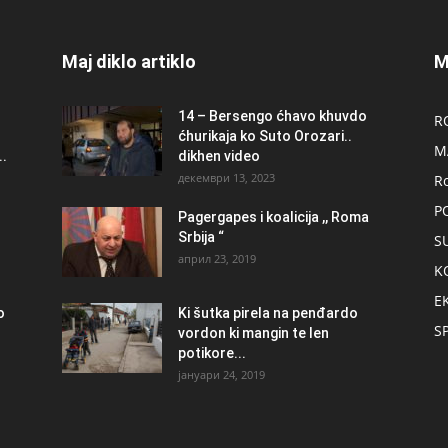
Maj diklo artiklo
M
14 – Bersengo ćhavo khuvdo
R
ćhurikaja ko Suto Orozari..
M
.
dikhen video
декември 13, 2023
R
P
Pagergapes i koalicija ,, Roma
Srbija “
S
април 23, 2019
K
E
о
Ki šutka pirela na penđardo
S
vordon ki mangin te len
potikore...
јануари 24, 2019