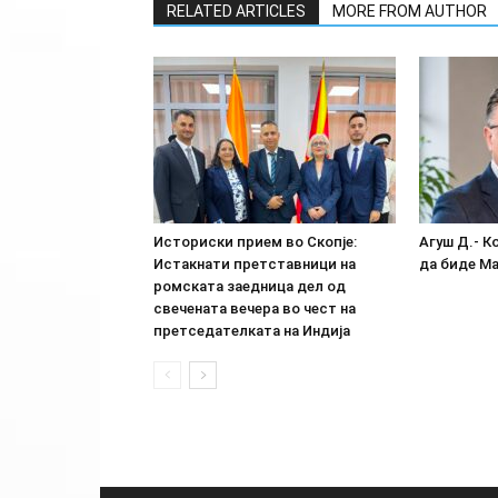
RELATED ARTICLES
MORE FROM AUTHOR
Историски прием во Скопје:
Агуш Д.- К
Истакнати претставници на
да биде М
ромската заедница дел од
свечената вечера во чест на
претседателката на Индија