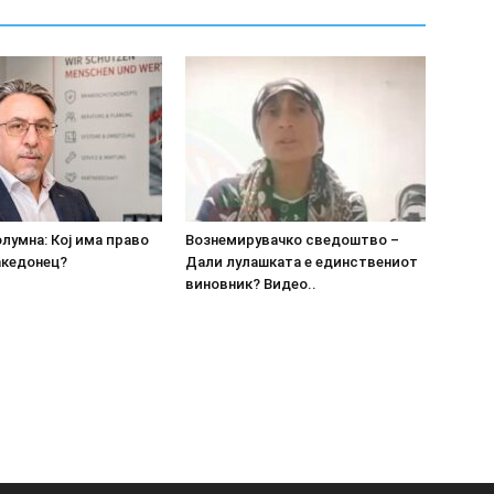
олумна: Кој има право
Вознемирувачко сведоштво –
акедонец?
Дали лулашката е единствениот
виновник? Видео..