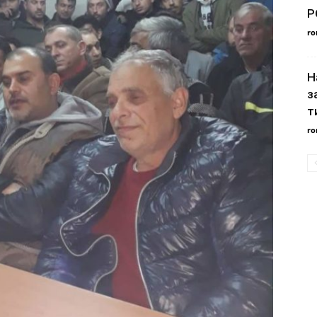
Р
ro
Н
з
т
ro