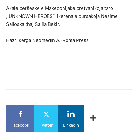
Akale beršeske e Makedonijake pretvanikoja taro
,,UNKNOWN HEROES“ ikerena e pursakoja Nesime
Salioska thaj Salija Bekir.
Hazri kerga Neđmedin A.-Roma Press
Facebook
Twitter
Linkedin