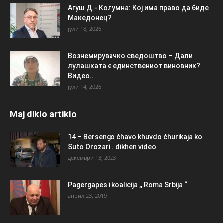
Агуш Д.- Колумна: Кој има право да биде
Македонец?
јули 18, 2026
Вознемирувачко сведоштво – Дали
лулашката е единствениот виновник?
Видео..
јули 14, 2026
Maj diklo artiklo
14 – Bersengo ćhavo khuvdo ćhurikaja ko
Suto Orozari.. dikhen video
декември 13, 2023
Pagergapes i koalicija ,, Roma Srbija “
април 23, 2019