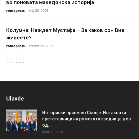
во поновата македонска историја
romapress
-
мај 26, 2026
Колумна: Неждет Мустафа – За каков сон Вие
живеете?
romapress
-
август 25, 2022
Ulavde
Историски прием во Скопје: Истакнати
претставници на ромската заедница дел
од...
јули 21, 2026