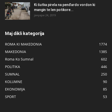
Ki šutka pirela na penđardo vordon ki
mangin te len potikore...
јануари 24, 2019
Maj dikli kategorija
ROMA KI MAKEDONIA
1774
MAKEDONIA
1385
Roma Ko Sumnal
602
POLITIKA
446
SUMNAL
250
KOLUMNE
90
EKONOMIJA
85
SPORT
53