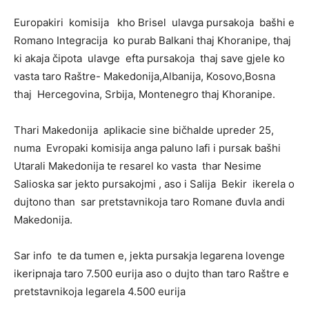
Europakiri komisija kho Brisel ulavga pursakoja bašhi e
Romano Integracija ko purab Balkani thaj Khoranipe, thaj
ki akaja čipota ulavge efta pursakoja thaj save gjele ko
vasta taro Raštre- Makedonija,Albanija, Kosovo,Bosna
thaj Hercegovina, Srbija, Montenegro thaj Khoranipe.
Thari Makedonija aplikacie sine bičhalde upreder 25,
numa Evropaki komisija anga paluno lafi i pursak bašhi
Utarali Makedonija te resarel ko vasta thar Nesime
Salioska sar jekto pursakojmi , aso i Salija Bekir ikerela o
dujtono than sar pretstavnikoja taro Romane đuvla andi
Makedonija.
Sar info te da tumen e, jekta pursakja legarena lovenge
ikeripnaja taro 7.500 eurija aso o dujto than taro Raštre e
pretstavnikoja legarela 4.500 eurija