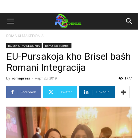
ROMA KI MAKEDONIA
ROMA KI MAKEDONIA
Roma Ko Sumnal
EU-Pursakoja kho Brisel bašh
Romani Integracija
By
romapress
-
март 20, 2019
1777
Facebook
Twitter
Linkedin