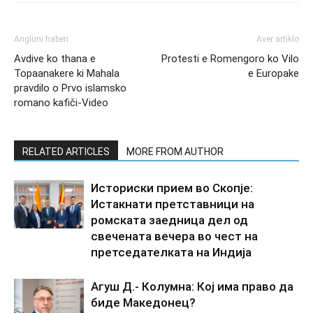
Angluni haberi
Aver artiklo
Avdive ko thana e
Protesti e Romengoro ko Vilo
Topaanakere ki Mahala
e Europake
pravdilo o Prvo islamsko
romano kafiči-Video
RELATED ARTICLES
MORE FROM AUTHOR
Историски прием во Скопје:
Истакнати претставници на
ромската заедница дел од
свечената вечера во чест на
претседателката на Индија
Агуш Д.- Колумна: Кој има право да
биде Македонец?