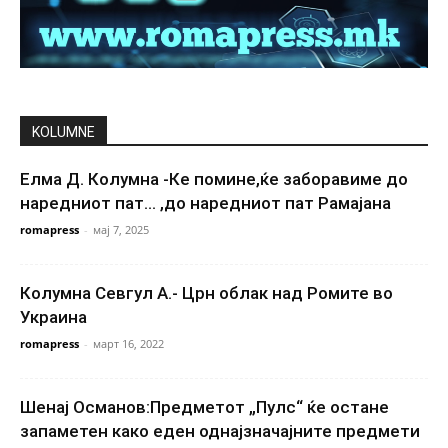
KOLUMNE
Елма Д. Колумна -Ке помине,ќе заборавиме до
наредниот пат… ,до наредниот пат Рамајана
romapress
-
мај 7, 2025
Колумна Севгул А.- Црн облак над Ромите во
Украина
romapress
-
март 16, 2022
Шенај Османов:Предметот „Пулс“ ќе остане
запаметен како еден однајзначајните предмети