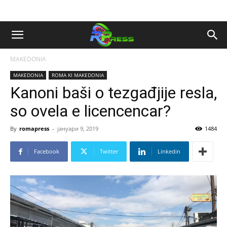
MAKEDONIA
MAKEDONIA
ROMA KI MAKEDONIA
Kanoni baši o tezgađjije resla,
so ovela e licencencar?
By
romapress
-
јануари 9, 2019
1484
Facebook
Twitter
Linkedin