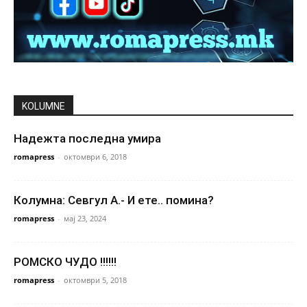
KOLUMNE
Надежта последна умира
romapress
-
октомври 6, 2018
Колумна: Севгул А.- И ете.. помина?
romapress
-
мај 23, 2024
РОМСКО ЧУДО !!!!!!
romapress
-
октомври 5, 2018