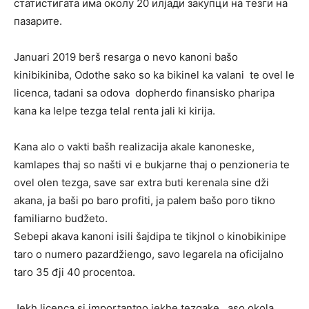
статистигата има околу 20 илјади закупци на тезги на
пазарите.
Januari 2019 berš resarga o nevo kanoni bašo
kinibikiniba, Odothe sako so ka bikinel ka valani te ovel le
licenca, tadani sa odova dopherdo finansisko pharipa
kana ka lelpe tezga telal renta jali ki kirija.
Kana alo o vakti bašh realizacija akale kanoneske,
kamlapes thaj so našti vi e bukjarne thaj o penzioneria te
ovel olen tezga, save sar extra buti kerenala sine dži
akana, ja baši po baro profiti, ja palem bašo poro tikno
familiarno budžeto.
Sebepi akava kanoni isili šajdipa te tikjnol o kinobikinipe
taro o numero pazardžiengo, savo legarela na oficijalno
taro 35 đji 40 procentoa.
Jekh licenca si importantno jekhe tezgake, aso okola