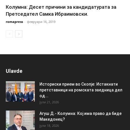
Колумна: Десет причини за кандидатурата за
Претседател Самка Ибраимовски.
romapress
-
февруари 16, 2019
Ulavde
Историски прием во Скопје: Истакнати
претставници на ромската заедница дел
од...
јули 21, 2026
Агуш Д.- Колумна: Кој има право да биде
Македонец?
јули 18, 2026