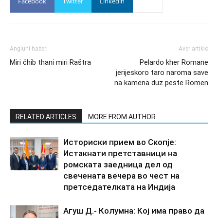
Facebook
Twitter
Linkedin
Angluni haberi
Aver artiklo
Miri čhib thani miri Raštra
Pelardo kher Romane
jerijeskoro taro naroma save
na kamena duz peste Romen
RELATED ARTICLES
MORE FROM AUTHOR
Историски прием во Скопје:
Истакнати претставници на
ромската заедница дел од
свечената вечера во чест на
претседателката на Индија
Агуш Д.- Колумна: Кој има право да