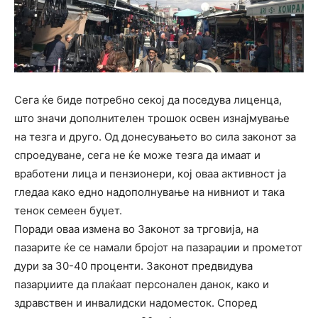
Сега ќе биде потребно секој да поседува лиценца,
што значи дополнителен трошок освен изнајмување
на тезга и друго. Од донесувањето во сила законот за
спроедуване, сега не ќе може тезга да имаат и
вработени лица и пензионери, кој оваа активност ја
гледаа како едно надополнување на нивниот и така
тенок семеен буџет.
Поради оваа измена во Законот за трговија, на
пазарите ќе се намали бројот на пазараџии и прометот
дури за 30-40 проценти. Законот предвидува
пазарџиите да плаќаат персонален данок, како и
здравствен и инвалидски надоместок. Според