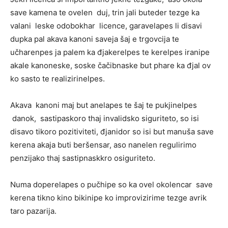
save kamena te ovelen duj, trin jali buteder tezge ka
valani leske odobokhar licence, garavelapes li disavi
dupka pal akava kanoni saveja šaj e trgovcija te
učharenpes ja palem ka đjakerelpes te kerelpes iranipe
akale kanoneske, soske čačibnaske but phare ka đjal ov
ko sasto te realizirinelpes.
Akava kanoni maj but anelapes te šaj te pukjinelpes
danok, sastipaskoro thaj invalidsko siguriteto, so isi
disavo tikoro pozitiviteti, đjanidor so isi but manuša save
kerena akaja buti beršensar, aso nanelen regulirimo
penzijako thaj sastipnaskkro osiguriteto.
Numa doperelapes o pučhipe so ka ovel okolencar save
kerena tikno kino bikinipe ko improvizirime tezge avrik
taro pazarija.