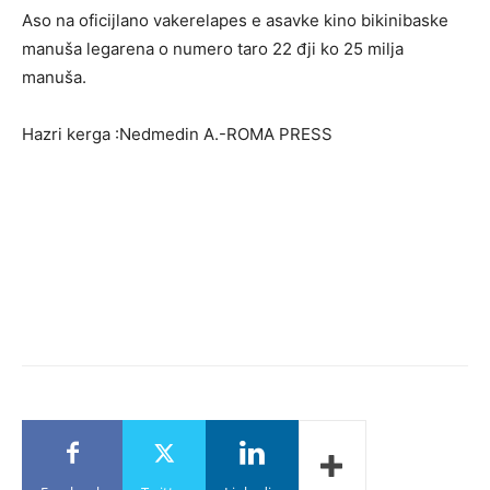
Aso na oficijlano vakerelapes e asavke kino bikinibaske
manuša legarena o numero taro 22 đji ko 25 milja
manuša.
Hazri kerga :Nedmedin A.-ROMA PRESS