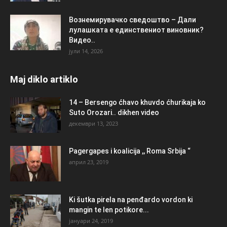
Вознемирувачко сведоштво – Дали
лулашката е единствениот виновник?
Видео..
јули 14, 2026
Maj diklo artiklo
14 – Bersengo ćhavo khuvdo ćhurikaja ko
Suto Orozari.. dikhen video
декември 13, 2023
Pagergapes i koalicija ,, Roma Srbija “
април 23, 2019
Ki šutka pirela na penđardo vordon ki
mangin te len potikore...
јануари 24, 2019