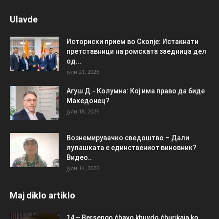
Ulavde
Историски прием во Скопје: Истакнати
претставници на ромската заедница дел
од...
јули 21, 2026
Агуш Д.- Колумна: Кој има право да биде
Македонец?
јули 18, 2026
Вознемирувачко сведоштво – Дали
лулашката е единствениот виновник?
Видео..
јули 14, 2026
Maj diklo artiklo
14 – Bersengo ćhavo khuvdo ćhurikaja ko