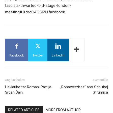
fascists-thwarted-bid-stage-london-
meeting#.XdrcC4QSiZU.facebook
Facebook
Twitter
Linkedin
Angluni haberi
Aver artiklo
Havlaribe tar Romani Partija-
,,Romaverzitas” ano Štip thaj
Srgan Šain..
Strumica
RELATED ARTICLES
MORE FROM AUTHOR