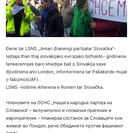
Đene tar LSNS ,,Amari đianengi partijatar Slovačka”-
lejbaja than thaj slovakijako evropako bičhaldo- gndinena
tenkerennjek baro khedipe baš o Slovakija save
đjivdinena ano London, informirinena tar Pašakerde mujal
o fašizmo(UAF).
LSNS -hošime ikherena e Romen tar Slovačka.
Членовите на ЛСНС „Нашата народна партија на
Словачка“ – вклучително и словачки пратеник и
европратеник – планираа состанок за Словаците кои
живеат во Лондон, рече Обединети против фашизмот