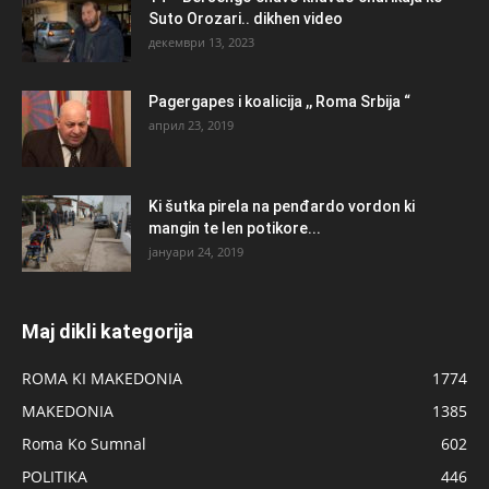
Suto Orozari.. dikhen video
декември 13, 2023
Pagergapes i koalicija ,, Roma Srbija “
април 23, 2019
Ki šutka pirela na penđardo vordon ki
mangin te len potikore...
јануари 24, 2019
Maj dikli kategorija
ROMA KI MAKEDONIA
1774
MAKEDONIA
1385
Roma Ko Sumnal
602
POLITIKA
446