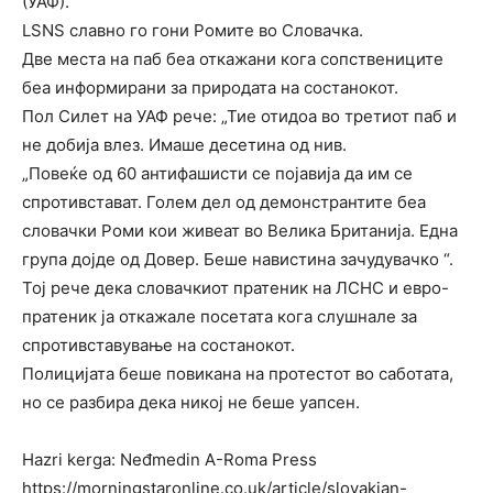
(УАФ).
LSNS славно го гони Ромите во Словачка.
Две места на паб беа откажани кога сопствениците
беа информирани за природата на состанокот.
Пол Силет на УАФ рече: „Тие отидоа во третиот паб и
не добија влез. Имаше десетина од нив.
„Повеќе од 60 антифашисти се појавија да им се
спротивстават. Голем дел од демонстрантите беа
словачки Роми кои живеат во Велика Британија. Една
група дојде од Довер. Беше навистина зачудувачко “.
Тој рече дека словачкиот пратеник на ЛСНС и евро-
пратеник ја откажале посетата кога слушнале за
спротивставување на состанокот.
Полицијата беше повикана на протестот во саботата,
но се разбира дека никој не беше уапсен.
Hazri kerga: Neđmedin A-Roma Press
https://morningstaronline.co.uk/article/slovakian-