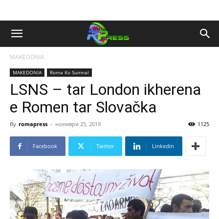
MAKEDONIA
MAKEDONIA
Roma Ko Sumnal
LSNS – tar London ikherena
e Romen tar Slovačka
By
romapress
-
ноември 25, 2019
1125
Facebook
Twitter
Linkedin