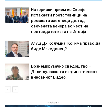
Историски прием во Скопје:
Истакнати претставници на
ромската заедница дел од
свечената вечера во чест на
претседателката на Индија
Агуш Д.- Колумна: Кој има право да
биде Македонец?
Вознемирувачко сведоштво –
Дали лулашката е единствениот
виновник? Видео..
- Reklam -