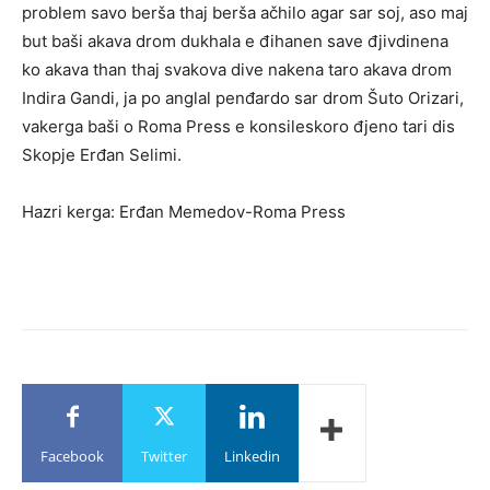
problem savo berša thaj berša ačhilo agar sar soj, aso maj
but baši akava drom dukhala e đihanen save đjivdinena
ko akava than thaj svakova dive nakena taro akava drom
Indira Gandi, ja po anglal penđardo sar drom Šuto Orizari,
vakerga baši o Roma Press e konsileskoro đjeno tari dis
Skopje Erđan Selimi.
Hazri kerga: Erđan Memedov-Roma Press
Facebook
Twitter
Linkedin