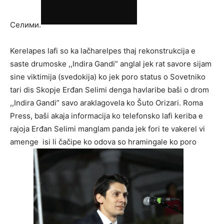
Селими.
Kerelapes lafi so ka lačharelpes thaj rekonstrukcija e
saste drumoske ,,Indira Gandi” anglal jek rat savore sijam
sine viktimija (svedokija) ko jek poro status o Sovetniko
tari dis Skopje Erđan Selimi denga havlaribe baši o drom
,,Indira Gandi” savo araklagovela ko Šuto Orizari. Roma
Press, baši akaja informacija ko telefonsko lafi keriba e
rajoja Erđan Selimi manglam panda jek fori te vakerel vi
amenge isi li čačipe ko odova so hramingale ko poro