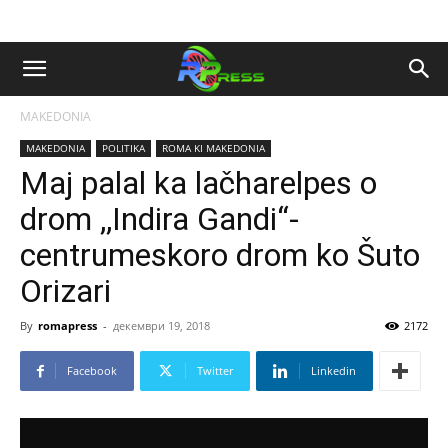
MAKEDONIA
MAKEDONIA
POLITIKA
ROMA KI MAKEDONIA
Maj palal ka lačharelpes o
drom ,,Indira Gandi“-
centrumeskoro drom ko Šuto
Orizari
By
romapress
-
декември 19, 2018
2172
Facebook
Twitter
Linkedin