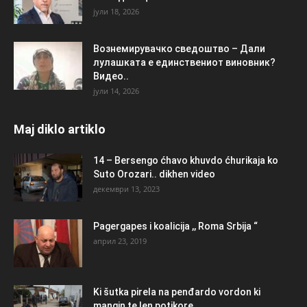
јули 18, 2026
Вознемирувачко сведоштво – Дали
лулашката е единствениот виновник?
Видео..
јули 14, 2026
Maj diklo artiklo
14 – Bersengo ćhavo khuvdo ćhurikaja ko
Suto Orozari.. dikhen video
декември 13, 2023
Pagergapes i koalicija ,, Roma Srbija “
април 23, 2019
Ki šutka pirela na penđardo vordon ki
mangin te len potikore...