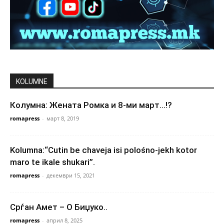
KOLUMNE
Колумна: Жената Ромка и 8-ми март…!?
romapress
-
март 8, 2019
Kolumna:“Cutin be chaveja isi polośno-jekh kotor
maro te ikale shukari”.
romapress
-
декември 15, 2021
Срѓан Амет – О Биџуко..
romapress
-
април 8, 2025