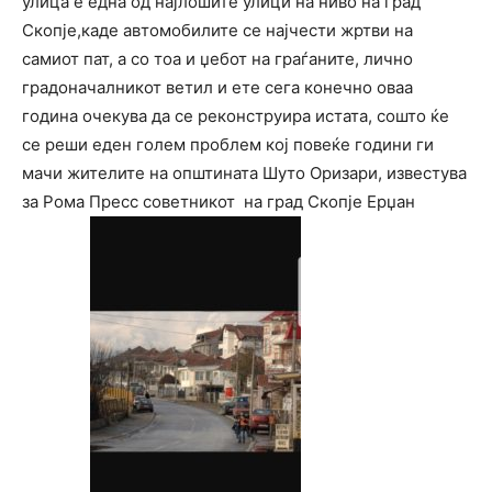
улица е една од најлошите улици на ниво на град
Скопје,каде автомобилите се најчести жртви на
самиот пат, а со тоа и џебот на граѓаните, лично
градоначалникот ветил и ете сега конечно оваа
година очекува да се реконструира истата, сошто ќе
се реши еден голем проблем кој повеќе години ги
мачи жителите на општината Шуто Оризари, известува
за Рома Пресс советникот на град Скопје Ерџан