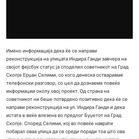
Имено информација дека ќе се направи
реконструкција на улицата Индира Ганди завчера на
својот фејсбук статус ја споделил советникот на Град
Скопје Ерџан Селими, со кого денеска остваривме
телефонски разговор, со цел да дознаеме повеќе
информации околу овој проект. Од страна на
советникот ни беше потврдено позитивно дека ќе се
направи реконструкција на ул. Индира Ганди и дека
истата е веќе влезена во предлог Буџетот на Град
Скопје. Според Селими, кој во повеќе наврати
побарал оваа улица да се среди поради тоа што ова