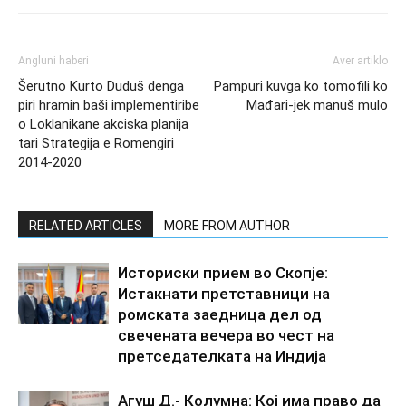
Angluni haberi
Aver artiklo
Šerutno Kurto Duduš denga
Pampuri kuvga ko tomofili ko
piri hramin baši implementiribe
Mađari-jek manuš mulo
o Loklanikane akciska planija
tari Strategija e Romengiri
2014-2020
RELATED ARTICLES
MORE FROM AUTHOR
Историски прием во Скопје:
Истакнати претставници на
ромската заедница дел од
свечената вечера во чест на
претседателката на Индија
Агуш Д.- Колумна: Кој има право да