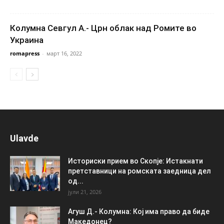
Колумна Севгул А.- Црн облак над Ромите во
Украина
romapress
-
март 16, 2022
Ulavde
Историски прием во Скопје: Истакнати
претставници на ромската заедница дел
од...
јули 21, 2026
Агуш Д.- Колумна: Кој има право да биде
Македонец?