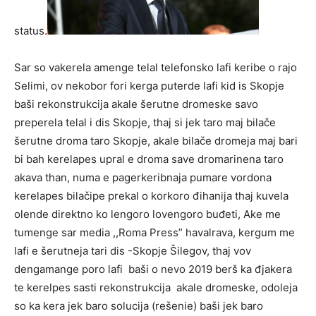
status.
Sar so vakerela amenge telal telefonsko lafi keribe o rajo
Selimi, ov nekobor fori kerga puterde lafi kid is Skopje
baši rekonstrukcija akale šerutne dromeske savo
preperela telal i dis Skopje, thaj si jek taro maj bilače
šerutne droma taro Skopje, akale bilače dromeja maj bari
bi bah kerelapes upral e droma save dromarinena taro
akava than, numa e pagerkeribnaja pumare vordona
kerelapes bilačipe prekal o korkoro đihanija thaj kuvela
olende direktno ko lengoro lovengoro buđeti, Ake me
tumenge sar media ,,Roma Press” havalrava, kergum me
lafi e šerutneja tari dis -Skopje Šilegov, thaj vov
dengamange poro lafi baši o nevo 2019 berš ka đjakera
te kerelpes sasti rekonstrukcija akale dromeske, odoleja
so ka kera jek baro solucija (rešenie) baši jek baro