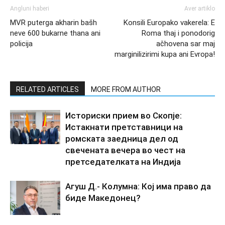
Angluni haberi
Aver artiklo
MVR puterga akharin bašh
Konsili Europako vakerela: E
neve 600 bukarne thana ani
Roma thaj i ponodorig
policija
ačhovena sar maj
marginilizirimi kupa ani Evropa!
RELATED ARTICLES
MORE FROM AUTHOR
Историски прием во Скопје:
Истакнати претставници на
ромската заедница дел од
свечената вечера во чест на
претседателката на Индија
Агуш Д.- Колумна: Кој има право да
биде Македонец?