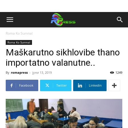
Roma Ko Sumnal
Roma Ko Sumnal
Maškarutno sikhlovibe thano
importatno valanutne..
By
romapress
-
јуни 13, 2019
1249
Facebook
Twitter
Linkedin