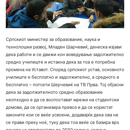
Српскиот министер за образование, наука и
технолошки развој, Младен Шарчевиќ, денеска изјави
дека работи и се движи кон воведување задолжително
средно училиште и истакна дека за тоа е потребна
промена на Уставот. Според српскиот устав, основното
училиште е бесплатно и задолжително, а средното е
бесплатно – потсети Шерчевиќ на ТВ Прва. Тој објасни
дека за задолжителното средно образование
неопходно е да се воспостават мрежи на студентски
домови, да се организира превоз и да се користат
законите кои се веќе усвоени, додавајќи дека ова не
се прави преку ноќ, туку дека тоа веќе се базира врз
основа на стратегијата до 2030 година. година.