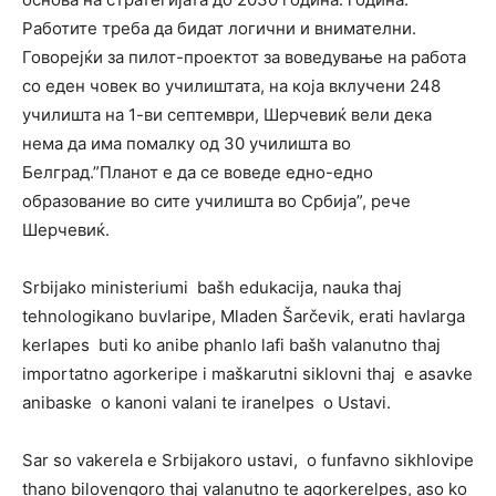
Работите треба да бидат логични и внимателни.
Говорејќи за пилот-проектот за воведување на работа
со еден човек во училиштата, на која вклучени 248
училишта на 1-ви септември, Шерчевиќ вели дека
нема да има помалку од 30 училишта во
Белград.”Планот е да се воведе едно-едно
образование во сите училишта во Србија”, рече
Шерчевиќ.
Srbijako ministeriumi bašh edukacija, nauka thaj
tehnologikano buvlaripe, Mladen Šarčevik, erati havlarga
kerlapes buti ko anibe phanlo lafi bašh valanutno thaj
importatno agorkeripe i maškarutni siklovni thaj e asavke
anibaske o kanoni valani te iranelpes o Ustavi.
Sar so vakerela e Srbijakoro ustavi, o funfavno sikhlovipe
thano bilovengoro thaj valanutno te agorkerelpes, aso ko