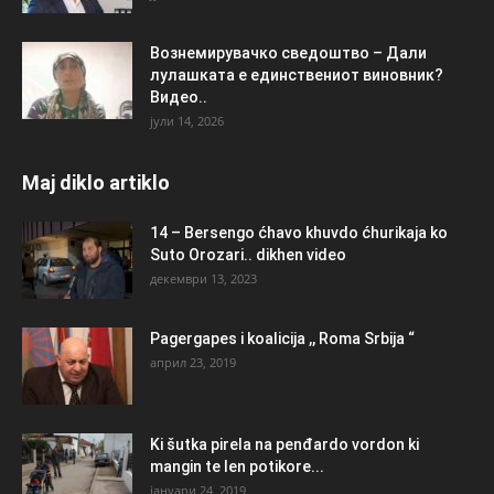
Вознемирувачко сведоштво – Дали
лулашката е единствениот виновник?
Видео..
јули 14, 2026
Maj diklo artiklo
14 – Bersengo ćhavo khuvdo ćhurikaja ko
Suto Orozari.. dikhen video
декември 13, 2023
Pagergapes i koalicija ,, Roma Srbija “
април 23, 2019
Ki šutka pirela na penđardo vordon ki
mangin te len potikore...
јануари 24, 2019