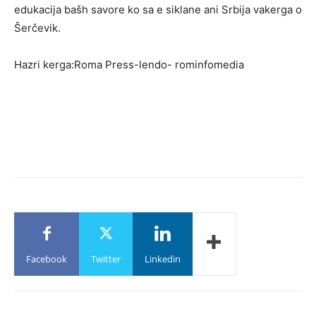
edukacija bašh savore ko sa e siklane ani Srbija vakerga o
Šerčevik.
Hazri kerga:Roma Press-lendo- rominfomedia
Facebook
Twitter
Linkedin