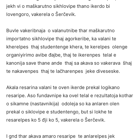
jekh vi o maškarutno sikhlovipe thano ikerdo bi
lovengoro, vakerela o Šerčevik.
Buvle vakeribnaja o valanutnibe thar maškarutno
importatno sikhlovipe thaj agorkeribe, ka valani te
kherelpes thaj studentenge khera, te kerelpes olenge
organiyirimo avibe đajbe, thaj te ikerenpes telal e
kanonija save thane ande thaj sa akava so vakerava šhaj
te nakavenpes thaj te lačharenpes jeke diveseske.
Akala resarina valani te oven ikerde prekal logikano
resaripe. Aso fundavnipe ka ovel telal e rezultatoja kothar
o sikamne (nastavnikija) odoleja so ka anlaren olen
prekal o siklovipe e studentengo, but si lokhe te
resarelpes ko 5 đji ko 5, vakerela o Šerčevik.
I gnd thar akava amaro resaripe te anlarelpes jek