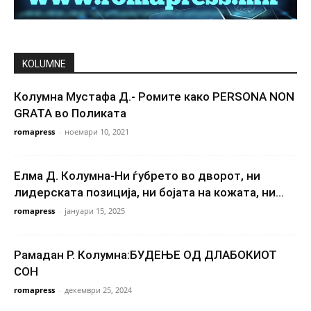
KOLUMNE
Колумна Мустафа Д.- Ромите како PERSONA NON
GRATA во Поликата
romapress
-
ноември 10, 2021
Елма Д. Колумна-Ни ѓубрето во дворот, ни
лидерската позиција, ни бојата на кожата, ни...
romapress
-
јануари 15, 2025
Рамадан Р. Колумна:БУДЕЊЕ ОД ДЛАБОКИОТ
СОН
romapress
-
декември 25, 2024