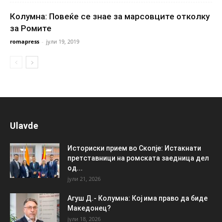
Колумна: Повеќе се знае за марсовците отколку
за Ромите
romapress
-
јули 19, 2019
Ulavde
Историски прием во Скопје: Истакнати
претставници на ромската заедница дел
од...
јули 21, 2026
Агуш Д.- Колумна: Кој има право да биде
Македонец?
јули 18, 2026