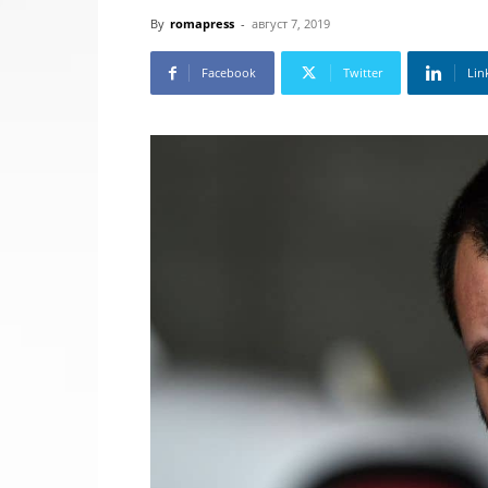
By
romapress
-
август 7, 2019
Facebook
Twitter
Lin