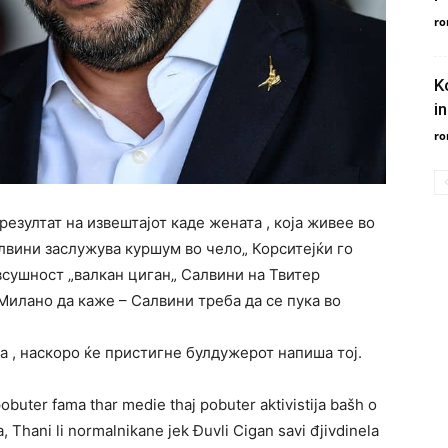
ro
K
in
ro
езултат на извештајот каде жената , која живее во
лвини заслужува куршум во чело„ Корситејќи го
е всушност „валкан циган„ Салвини на Твитер
Милано да каже – Салвини треба да се пука во
а , наскоро ќе пристигне булдужерот напиша тој.
obuter fama thar medie thaj pobuter aktivistija bašh o
a, Thani li normalnikane jek Đuvli Cigan savi đjivdinela