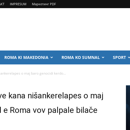
AKT
IMPRESUM
Маркетинг PDF
ROMA KI MAKEDONIA
ROMA KO SUMNAL
SPORT
šankerelapes o maj baro genocidi kerdo...
ive kana nišankerelapes o maj
l e Roma vov palpale bilače