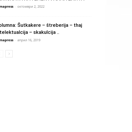
mapress
-
октомври 2, 2022
olumna: Šutkakere – štreberija – thaj
telektualcija – skakulcija ..
mapress
-
април 16, 2019