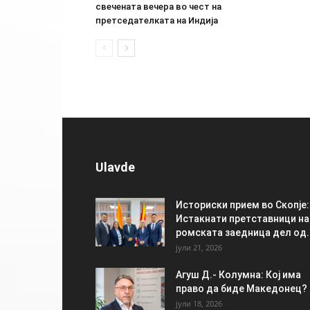
свечената вечера во чест на
претседателката на Индија
Ulavde
Историски прием во Скопје:
Истакнати претставници на
ромската заедница дел од..
јули 21, 2026
Агуш Д.- Колумна: Кој има
право да биде Македонец?
јули 18, 2026