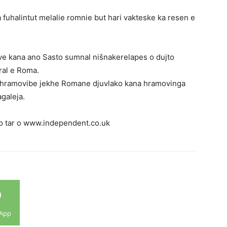
 fuhalintut melalie romnie but hari vakteske ka resen e
ive kana ano Sasto sumnal nišnakerelapes o dujto
ral e Roma.
o hramovibe jekhe Romane djuvlako kana hramovinga
agaleja.
o tar o www.independent.co.uk
App