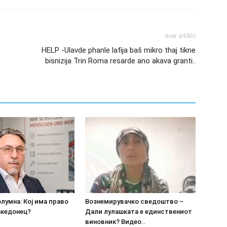
Aver artiklo
HELP -Ulavde phanle lafija baš mikro thaj tikne
bisnizija Trin Roma resarde ano akava granti..
олумна: Кој има право
Вознемирувачко сведоштво –
акедонец?
Дали лулашката е единствениот
виновник? Видео..