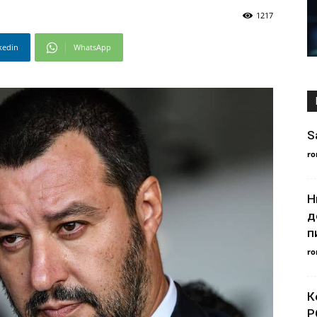
1217
kedin
WhatsApp
S
ro
Н
д
п
ro
К
Р