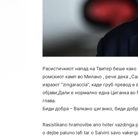
Расистичкиот напад на Твитер беше како р
ромскиот камп во Милано , рече дека „Са
изразот “zingaraccia”, каде груб превод 
објави,Дали е нормално една Циганка во 
глава.
Биди добра – Валкано циганко, биди добр
Rasistikano hramovibe ano tviter vazdinga p
o dejbe paluno lafi tar o Salvini savo vakerg