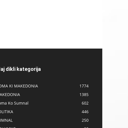
aj dikli kategorija
OMA KI MAKEDONIA
1774
AKEDONIA
1385
oma Ko Sumnal
602
OLITIKA
446
UMNAL
250