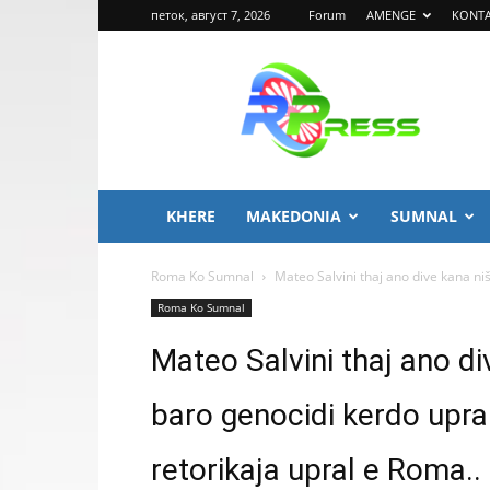
петок, август 7, 2026
Forum
AMENGE
KONT
ROMA
PRESS
KHERE
MAKEDONIA
SUMNAL
Roma Ko Sumnal
Mateo Salvini thaj ano dive kana ni
Roma Ko Sumnal
Mateo Salvini thaj ano d
baro genocidi kerdo upra
retorikaja upral e Roma..