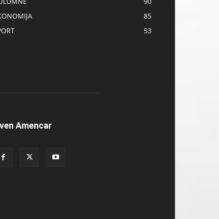
OLUMNE
90
KONOMIJA
85
PORT
53
ven Amencar