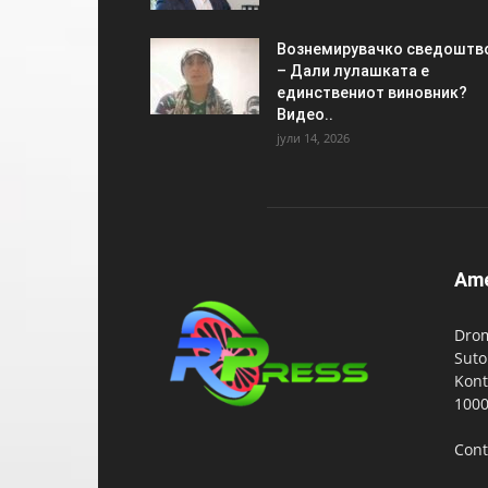
Вознемирувачко сведоштв
– Дали лулашката е
единствениот виновник?
Видео..
јули 14, 2026
Am
Drom
Suto
Kont
1000
Cont