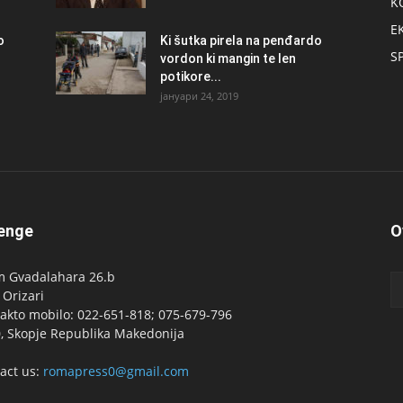
K
E
о
Ki šutka pirela na penđardo
S
vordon ki mangin te len
potikore...
јануари 24, 2019
enge
O
 Gvadalahara 26.b
 Orizari
akto mobilo: 022-651-818; 075-679-796
, Skopje Republika Makedonija
act us:
romapress0@gmail.com