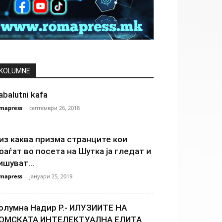
KOLUMNE
abalutni kafa
mapress
-
септември 26, 2018
из каква призма странците кои
оаѓат во посета на Шутка ја гледат и
ишуват...
mapress
-
јануари 25, 2019
олумна Надир Р.- ИЛУЗИИТЕ НА
ОМСКАТА ИНТЕЛЕКТУАЛНА ЕЛИТА