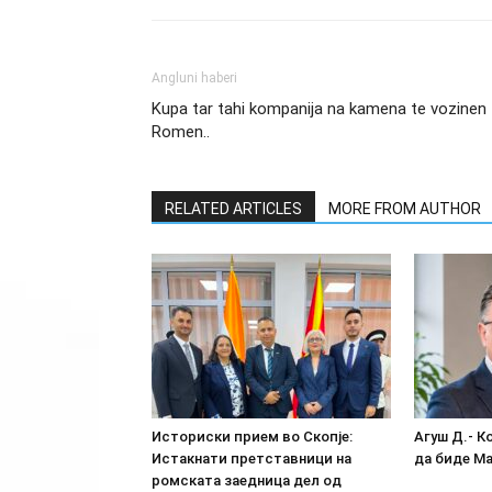
Angluni haberi
Kupa tar tahi kompanija na kamena te vozinen
Romen..
RELATED ARTICLES
MORE FROM AUTHOR
Историски прием во Скопје:
Агуш Д.- К
Истакнати претставници на
да биде М
ромската заедница дел од