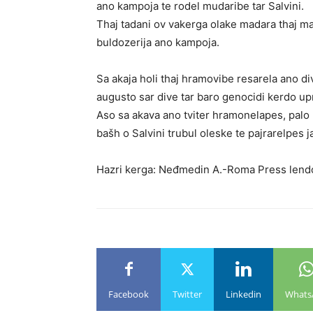
ano kampoja te rodel mudaribe tar Salvini.
Thaj tadani ov vakerga olake madara thaj ma
buldozerija ano kampoja.
Sa akaja holi thaj hramovibe resarela ano d
augusto sar dive tar baro genocidi kerdo up
Aso sa akava ano tviter hramonelapes, pal
bašh o Salvini trubul oleske te pajrarelpes j
Hazri kerga: Neđmedin A.-Roma Press lend
Facebook
Twitter
Linkedin
Whats