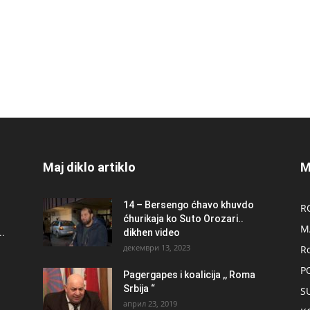
Maj diklo artiklo
M
14 – Bersengo ćhavo khuvdo
R
ćhurikaja ko Suto Orozari..
M
.
dikhen video
декември 13, 2023
R
P
Pagergapes i koalicija ,, Roma
Srbija “
S
април 23, 2019