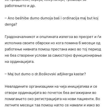
работењето и др.
– Ano beśhibe dumo dumoja baś i ordinacija maj but koj
denga?
Градоначалникот и општината излегоа во пресрет и ѓи
исполниа своите обврски но кога помина 6 месеци од
работење нивната помош престана иако во тој период
не беа створени услови за самостојно функционирање
на ординацијата.
– Maj but dumo o dr.Bośkovski ađjikerga kastar?
Невладините организациии на чија иницијатива и се
отвори ординацијата во почеток беа ангажирани во
помагањето око регистрацијата на нови пациенти. Во
летните месеци таа помош нагло се намали и иако во