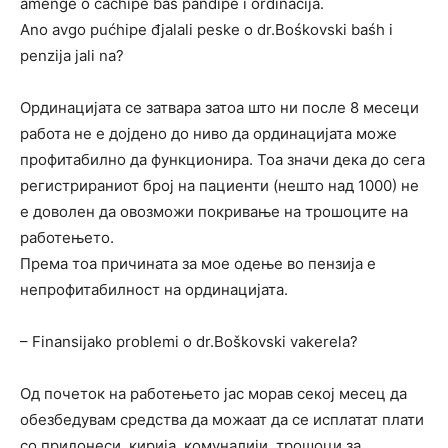
amenge o ćaćhipe baś pandipe i ordinacija.
Ano avgo pućhipe đjalali peske o dr.Bośkovski baśh i
penzija jali na?
Ординацијата се затвара затоа што ни после 8 месеци
работа не е дојдено до ниво да ординацијата може
профитабилно да функционира. Тоа значи дека до сега
регистрираниот број на пациенти (нешто над 1000) не
е доволен да овозможи покривање на трошоците на
работењето.
Према тоа причината за мое одење во пензија е
непрофитабилност на ординацијата.
– Finansijako problemi o dr.Boškovski vakerela?
Од почеток на работењето јас морав секој месец да
обезбедувам средства да можаат да се исплатат плати
со придонеси, кирија, комуналији, трошоци за