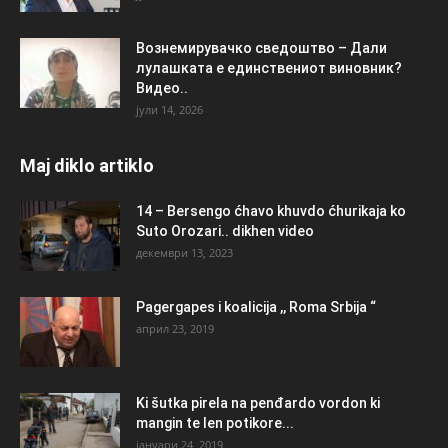
Вознемирувачко сведоштво – Дали
лулашката е единствениот виновник?
Видео..
јули 14, 2026
Maj diklo artiklo
14 – Bersengo ćhavo khuvdo ćhurikaja ko
Suto Orozari.. dikhen video
декември 13, 2023
Pagergapes i koalicija ,, Roma Srbija “
април 23, 2019
Ki šutka pirela na penđardo vordon ki
mangin te len potikore...
јануари 24, 2019