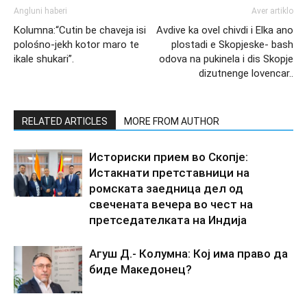
Angluni haberi
Aver artiklo
Kolumna:“Cutin be chaveja isi
Avdive ka ovel chivdi i Elka ano
polośno-jekh kotor maro te
plostadi e Skopjeske- bash
ikale shukari”.
odova na pukinela i dis Skopje
dizutnenge lovencar..
RELATED ARTICLES
MORE FROM AUTHOR
Историски прием во Скопје:
Истакнати претставници на
ромската заедница дел од
свечената вечера во чест на
претседателката на Индија
Агуш Д.- Колумна: Кој има право да
биде Македонец?