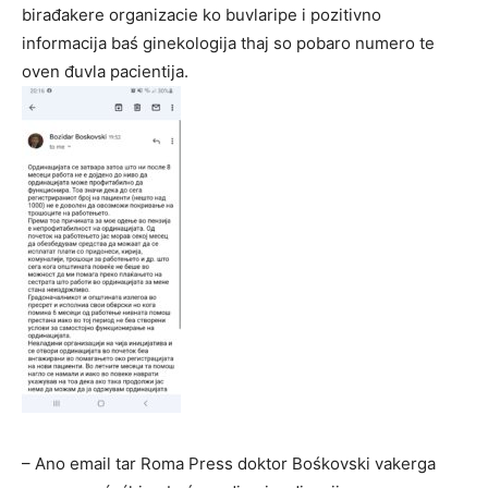
birađakere organizacie ko buvlaripe i pozitivno
informacija baś ginekologija thaj so pobaro numero te
oven đuvla pacientija.
– Ano email tar Roma Press doktor Bośkovski vakerga