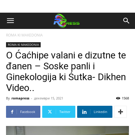
ROMA KI MAKEDONIA
ROMA KI MAKEDONIA
O Ćaćhipe valani e dizutne te
đanen – Soske panli i
Ginekologija ki Śutka- Dikhen
Video..
By
romapress
-
декември 15, 2021
1568
Facebook
Twitter
Linkedin