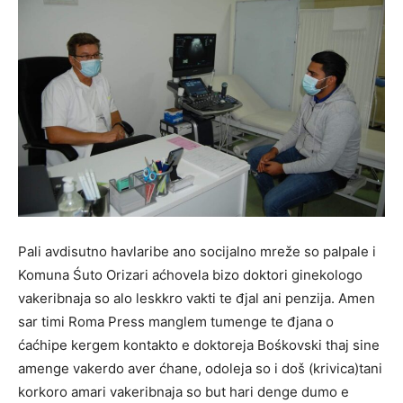
Pali avdisutno havlaribe ano socijalno mreže so palpale i
Komuna Śuto Orizari aćhovela bizo doktori ginekologo
vakeribnaja so alo leskkro vakti te đjal ani penzija. Amen
sar timi Roma Press manglem tumenge te đjana o
ćaćhipe kergem kontakto e doktoreja Bośkovski thaj sine
amenge vakerdo aver ćhane, odoleja so i doš (krivica)tani
korkoro amari vakeribnaja so but hari denge dumo e