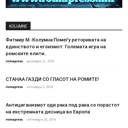
KOLUMNE
Фатмир М.-Колумна:Помеѓу реториката на
единството и егоизмот: Големата игра на
ромските елити..
romapress
-
декември 21, 2025
СТАНАА ГАЗДИ СО ГЛАСОТ НА РОМИТЕ!
romapress
-
октомври 5, 2018
Антициганизмот оди рака под рака со порастот
на екстремната десница во Европа
romapress
-
септември 26, 2018