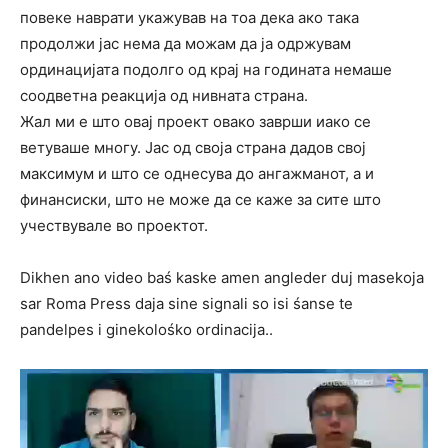
повеке наврати укажував на тоа дека ако така
продолжи јас нема да можам да ја одржувам
ординацијата подолго од крај на годината немаше
соодветна реакција од нивната страна.
Жал ми е што овај проект овако заврши иако се
ветуваше многу. Јас од своја страна дадов свој
максимум и што се однесува до ангажманот, а и
финансиски, што не може да се каже за сите што
учествувале во проектот.
Dikhen ano video baś kaske amen angleder duj masekoja
sar Roma Press daja sine signali so isi śanse te
pandelpes i ginekolośko ordinacija..
Видео
плејер