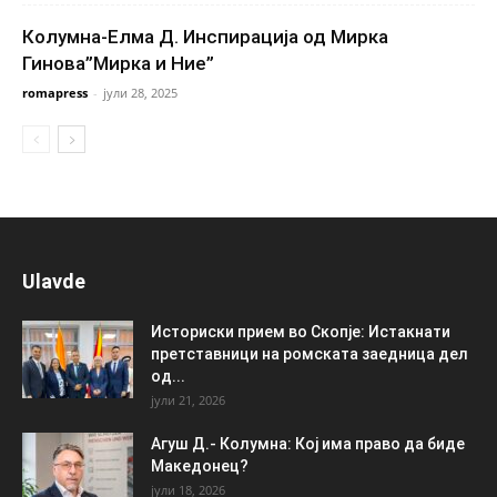
Колумна-Елма Д. Инспирација од Мирка
Гинова”Мирка и Ние”
romapress
-
јули 28, 2025
Ulavde
Историски прием во Скопје: Истакнати
претставници на ромската заедница дел
од...
јули 21, 2026
Агуш Д.- Колумна: Кој има право да биде
Македонец?
јули 18, 2026