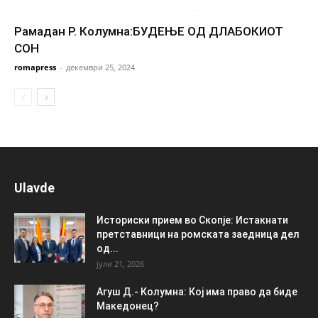
Рамадан Р. Колумна:БУДЕЊЕ ОД ДЛАБОКИОТ
СОН
romapress
-
декември 25, 2024
Ulavde
Историски прием во Скопје: Истакнати
претставници на ромската заедница дел
од...
јули 21, 2026
Агуш Д.- Колумна: Кој има право да биде
Македонец?