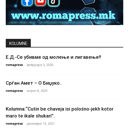
KOLUMNE
Е.Д.-Се убивме од молење и лигавење!!
romapress
-
февруари 5, 2026
Срѓан Амет – О Биџуко..
romapress
-
април 8, 2025
Kolumna:“Cutin be chaveja isi polośno-jekh kotor
maro te ikale shukari”.
romapress
-
декември 15, 2021