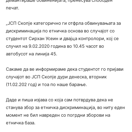
демантираше обвиненијата, пренесува слободен
печат.
„ЈСП Скопје категорично ги отфрла обвинувањата за
дискриминација по етничка основа во случајот со
студентот Сирхан Усеин и двајца контролори, кој се
случил на 9.02.2020 година во 10.45 часот во
автобусот на линија 45.
Сакаме да ве информираме дека студентот го пријави
случајот во ЈСП Скопје дури денеска, вторник
(11.02.202 год) и тоа по наше барање.
Даде и пиша изјава со која сам потврдува дека не
станува збор за етничка дискриминација, во ниту еден
момент не бил навреден со погрдни зборови на
етничка база.