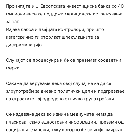
Прочитајте и…
Европската инвестициска банка со 40
милиони евра ќе поддржи медицински истражувања
за рак
Изјава дадоа и двајцата контролори, при што
категорично ги отфрлаат шпекулациите за
дискриминација.
Случајот се процесуира и ќе се преземат соодветни
мерки.
Сакаме да веруваме дека овој случај нема да се
злоупотреби за дневно политички цели и подгревање
на страстите кај одредена етничка група граѓани.
Се надеваме дека во иднина медиумите нема да
пласираат само еднострани информации, преземи од
социјалните мрежи, туку изворно ќе се информираат