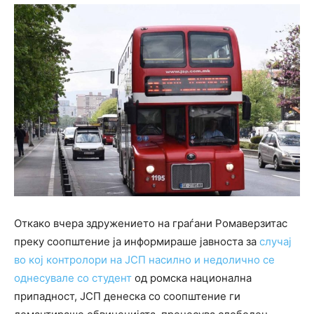
Откако вчера здружението на граѓани Ромаверзитас
преку соопштение ја информираше јавноста за
случај
во кој контролори на ЈСП насилно и недолично се
однесувале со студент
од ромска национална
припадност, ЈСП денеска со соопштение ги