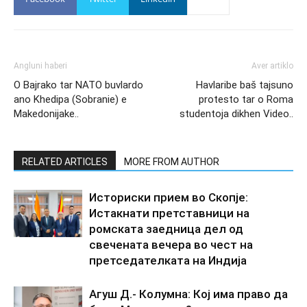
Angluni haberi
Aver artiklo
O Bajrako tar NATO buvlardo
Havlaribe baš tajsuno
ano Khedipa (Sobranie) e
protesto tar o Roma
Makedonijake..
studentoja dikhen Video..
RELATED ARTICLES
MORE FROM AUTHOR
Историски прием во Скопје:
Истакнати претставници на
ромската заедница дел од
свечената вечера во чест на
претседателката на Индија
Агуш Д.- Колумна: Кој има право да