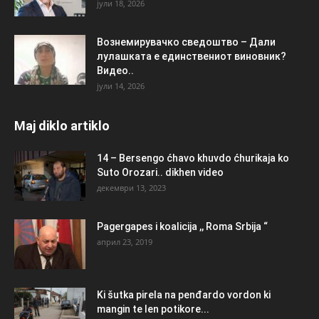
јули 18, 2026
Вознемирувачко сведоштво – Дали
лулашката е единствениот виновник?
Видео..
јули 14, 2026
Maj diklo artiklo
14 – Bersengo ćhavo khuvdo ćhurikaja ko
Suto Orozari.. dikhen video
декември 13, 2023
Pagergapes i koalicija ,, Roma Srbija “
април 23, 2019
Ki šutka pirela na penđardo vordon ki
mangin te len potikore...