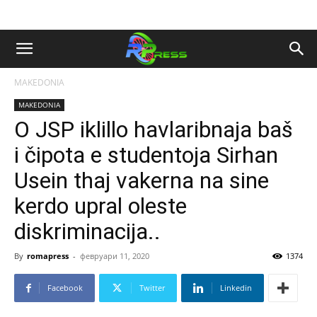
MAKEDONIA
MAKEDONIA
O JSP iklillo havlaribnaja baš
i čipota e studentoja Sirhan
Usein thaj vakerna na sine
kerdo upral oleste
diskriminacija..
By
romapress
-
февруари 11, 2020
1374
Facebook
Twitter
Linkedin