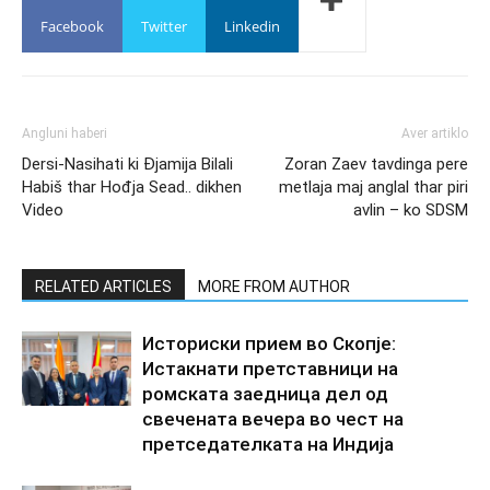
Facebook
Twitter
Linkedin
Angluni haberi
Aver artiklo
Dersi-Nasihati ki Đjamija Bilali
Zoran Zaev tavdinga pere
Habiš thar Hođja Sead.. dikhen
metlaja maj anglal thar piri
Video
avlin – ko SDSM
RELATED ARTICLES
MORE FROM AUTHOR
Историски прием во Скопје:
Истакнати претставници на
ромската заедница дел од
свечената вечера во чест на
претседателката на Индија