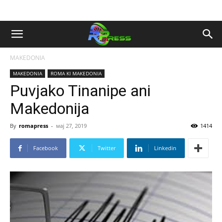
MAKEDONIA
MAKEDONIA
ROMA KI MAKEDONIA
Puvjako Tinanipe ani
Makedonija
By
romapress
-
мај 27, 2019
1414
Facebook
Twitter
Linkedin