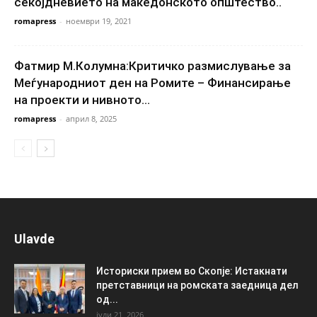
секојдневието на македонското општество..
romapress
-
ноември 19, 2021
Фатмир М.Колумна:Критичко размислување за
Меѓународниот ден на Ромите – Финансирање
на проекти и нивното...
romapress
-
април 8, 2025
Ulavde
Историски прием во Скопје: Истакнати
претставници на ромската заедница дел
од...
јули 21, 2026