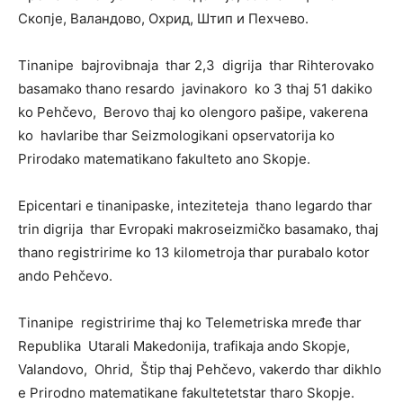
Скопје, Валандово, Охрид, Штип и Пехчево.
Tinanipe bajrovibnaja thar 2,3 digrija thar Rihterovako
basamako thano resardo javinakoro ko 3 thaj 51 dakiko
ko Pehčevo, Berovo thaj ko olengoro pašipe, vakerena
ko havlaribe thar Seizmologikani opservatorija ko
Prirodako matematikano fakulteto ano Skopje.
Epicentari e tinanipaske, inteziteteja thano legardo thar
trin digrija thar Evropaki makroseizmičko basamako, thaj
thano registririme ko 13 kilometroja thar purabalo kotor
ando Pehčevo.
Tinanipe registririme thaj ko Telemetriska mređe thar
Republika Utarali Makedonija, trafikaja ando Skopje,
Valandovo, Ohrid, Štip thaj Pehčevo, vakerdo thar dikhlo
e Prirodno matematikane fakultetetstar tharo Skopje.