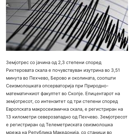
Земјотрес со јачина од 2,3 степени според
Рихтеровата скала е почувствуван изутрина во 3,51
минута во Пехчево, Берово и околината, соопшти
Сеизмолошката опсерваторија при Природно-
математичкиот факултет во Скопје. Епицентарот на
земјотресот, со интензитет од три степени според
Европската макросеизмичка скала, е регистриран на
13 километри северозападно од Пехчево. Земјотресот
е регистриран од Телеметриската сеизмолошка
мрежа на Република Македонија, со станици во