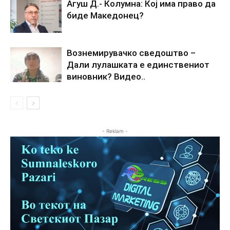
Агуш Д.- Колумна: Кој има право да
биде Македонец?
Вознемирувачко сведоштво –
Дали лулашката е единствениот
виновник? Видео..
- Reklam -