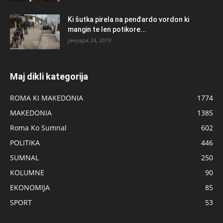
Ki šutka pirela na penđardo vordon ki
mangin te len potikore...
јануари 24, 2019
Maj dikli kategorija
ROMA KI MAKEDONIA
1774
MAKEDONIA
1385
Roma Ko Sumnal
602
POLITIKA
446
SUMNAL
250
KOLUMNE
90
EKONOMIJA
85
SPORT
53