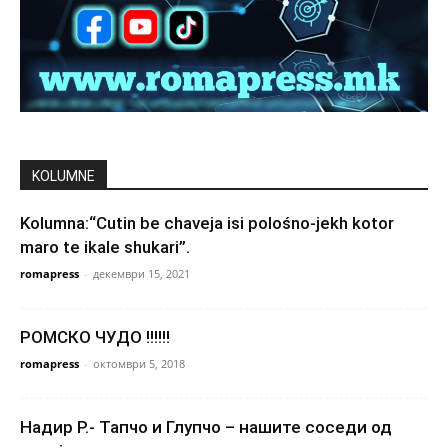
KOLUMNE
Kolumna:“Cutin be chaveja isi polośno-jekh kotor
maro te ikale shukari”.
romapress
-
декември 15, 2021
РОМСКО ЧУДО !!!!!!
romapress
-
октомври 5, 2018
Надир Р.- Тапчо и Глупчо – нашите соседи од