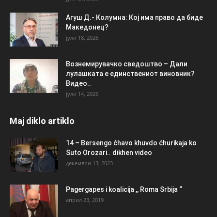
Агуш Д.- Колумна: Кој има право да биде
Македонец?
јули 18, 2026
Вознемирувачко сведоштво – Дали
лулашката е единствениот виновник?
Видео..
јули 14, 2026
Maj diklo artiklo
14 – Bersengo ćhavo khuvdo ćhurikaja ko
Suto Orozari.. dikhen video
декември 13, 2023
Pagergapes i koalicija ,, Roma Srbija “
април 23, 2019