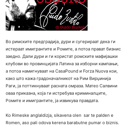
Во римските предградија, дури и сугерираат дека ги
истераат имигрантите и Ромите, а потоа прават бизнис
заедно. Дали дури и ги користат ромските мафијашки
клубови во провинцијата Латина за изборни кампањи,
а потоа намигнуваат на CasaPound и Forza Nuova кои,
како што кажа градоначалникот на Рим Вирџинија
Раги, ја поттикнуваат расната омраза. Матео Салвини
оваа приказна, која ги истребува криминалците,
Ромите и имигрантите, ја извикува правдата.
Ko Rimeske anglaldizja, sikavena olen sar te palden e
Romen, aso pali odova kerena barabutne pumar o biznis.