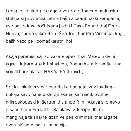
Lenapes ko ikeripe e agaar vakerde Romane mafijaška
klubija ki provincija Latina bašh alosaribnaski kampanja,
aso pali odova dočhivena jakh ki Casa Pound thaj Forza
Nuova, sar so vakerela o Šerutno thar Rim Virđinija Ragi,
bašh vazdipe i pomaškarutni holi.
Akaja paramis sar so vakerelapes thar Mateo Salvini,
agaar dujrarela e kriminalcon, Roma thaj migrantija , thaj
vov akharelala sar HAKAJIPA (Pravda).
Sostar akaleja vov resarela ko hangoja, vov tavdinga
bukaja savo nane diklo đji akana sar nadiklovutne
mikroskopeski ki šerutni dis ando Rim. Akava si o nevo
nišani thar nevo vakti. Sa akava vakeripe thano
manginaja te šhaj te došhivelpes kriminali thar Liga te
oven nišaime sar kriminalcija.