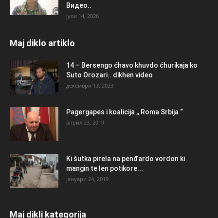
Видео..
јули 14, 2026
Maj diklo artiklo
14 – Bersengo ćhavo khuvdo ćhurikaja ko
Suto Orozari.. dikhen video
декември 13, 2023
Pagergapes i koalicija ,, Roma Srbija “
април 23, 2019
Ki šutka pirela na penđardo vordon ki
mangin te len potikore...
јануари 24, 2019
Maj dikli kategorija