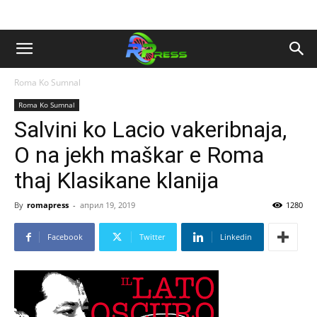
Roma Ko Sumnal
Roma Ko Sumnal
Salvini ko Lacio vakeribnaja,
O na jekh maškar e Roma
thaj Klasikane klanija
By
romapress
-
април 19, 2019
1280
Facebook
Twitter
Linkedin