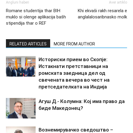
Angluni haberi
Aver artiklo
Romane studentija thar BIH
Khi ekvaši rakh resarela e
muklo si olenge aplikacija bašh
anglalalosaribnasko molk
stipendija thar o REF
RELATED ARTICLES
MORE FROM AUTHOR
Историски прием во Скопје:
Истакнати претставници на
ромската заедница дел од
свечената вечера во чест на
претседателката на Индија
Агуш Д.- Колумна: Кој има право да
биде Македонец?
Вознемирувачко сведоштво –