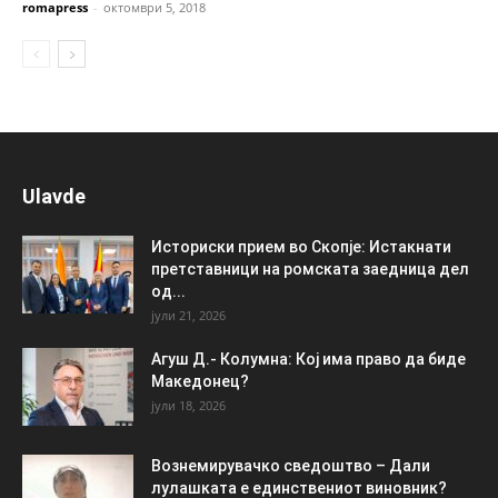
romapress
-
октомври 5, 2018
Ulavde
Историски прием во Скопје: Истакнати
претставници на ромската заедница дел
од...
јули 21, 2026
Агуш Д.- Колумна: Кој има право да биде
Македонец?
јули 18, 2026
Вознемирувачко сведоштво – Дали
лулашката е единствениот виновник?