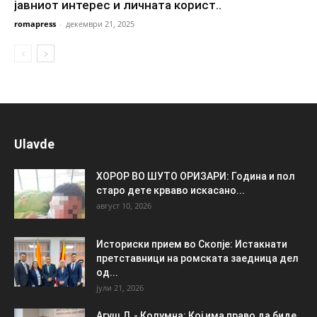
јавниот интерес и личната корист..
romapress
-
декември 21, 2025
Ulavde
ХОРОР ВО ШУТО ОРИЗАРИ: Година и пол
старо дете крваво искасано...
август 10, 2026
Историски прием во Скопје: Истакнати
претставници на ромската заедница дел
од...
јули 21, 2026
Агуш Д.- Колумна: Кој има право да биде