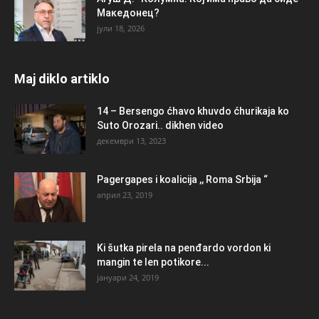
Македонец?
јули 18, 2026
Maj diklo artiklo
14 – Bersengo ćhavo khuvdo ćhurikaja ko
Suto Orozari.. dikhen video
декември 13, 2023
Pagergapes i koalicija ,, Roma Srbija “
април 23, 2019
Ki šutka pirela na penđardo vordon ki
mangin te len potikore...
јануари 24, 2019