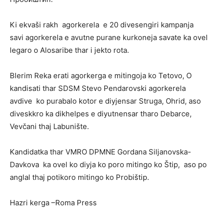
Ki ekvaši rakh agorkerela e 20 divesengiri kampanja
savi agorkerela e avutne purane kurkoneja savate ka ovel
legaro o Alosaribe thar i jekto rota.
Blerim Reka erati agorkerga e mitingoja ko Tetovo, O
kandisati thar SDSM Stevo Pendarovski agorkerela
avdive ko purabalo kotor e diyjensar Struga, Ohrid, aso
diveskkro ka dikhelpes e diyutnensar tharo Debarce,
Vevčani thaj Labunište.
Kandidatka thar VMRO DPMNE Gordana Siljanovska-
Davkova ka ovel ko diyja ko poro mitingo ko Štip, aso po
anglal thaj potikoro mitingo ko Probištip.
Hazri kerga –Roma Press