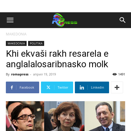
MAKEDONIA
MAKEDONIA
POLITIKA
Khi ekvaši rakh resarela e
anglalalosaribnasko molk
By
romapress
-
април 19, 2019
1491
Facebook
Twitter
Linkedin