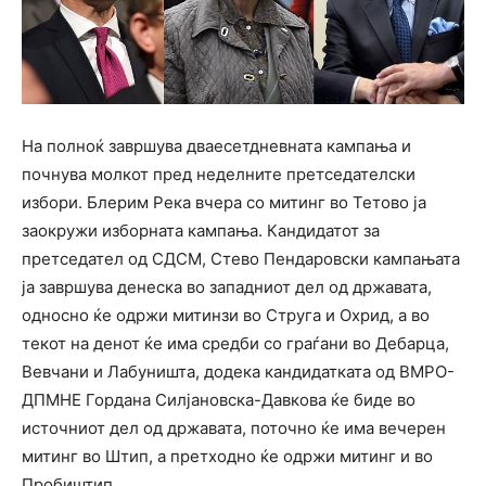
На полноќ завршува дваесетдневната кампања и
почнува молкот пред неделните претседателски
избори. Блерим Река вчера со митинг во Тетово ја
заокружи изборната кампања. Кандидатот за
претседател од СДСМ, Стево Пендаровски кампањата
ја завршува денеска во западниот дел од државата,
односно ќе одржи митинзи во Струга и Охрид, а во
текот на денот ќе има средби со граѓани во Дебарца,
Вевчани и Лабуништа, додека кандидатката од ВМРО-
ДПМНЕ Гордана Силјановска-Давкова ќе биде во
источниот дел од државата, поточно ќе има вечерен
митинг во Штип, а претходно ќе одржи митинг и во
Пробиштип.