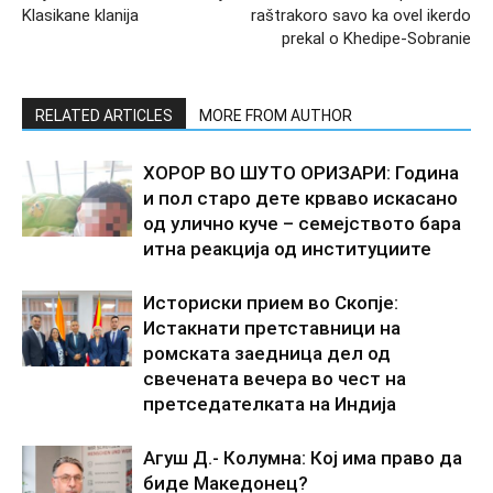
Klasikane klanija
raštrakoro savo ka ovel ikerdo
prekal o Khedipe-Sobranie
RELATED ARTICLES
MORE FROM AUTHOR
ХОРОР ВО ШУТО ОРИЗАРИ: Година
и пол старо дете крваво искасано
од улично куче – семејството бара
итна реакција од институциите
Историски прием во Скопје:
Истакнати претставници на
ромската заедница дел од
свечената вечера во чест на
претседателката на Индија
Агуш Д.- Колумна: Кој има право да
биде Македонец?