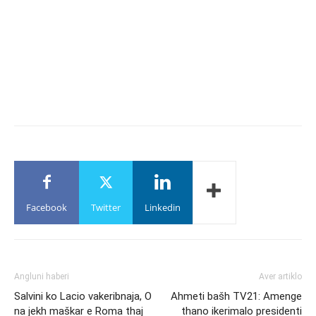
Facebook
Twitter
Linkedin
Angluni haberi
Aver artiklo
Salvini ko Lacio vakeribnaja, O
Ahmeti bašh TV21: Amenge
na jekh maškar e Roma thaj
thano ikerimalo presidenti