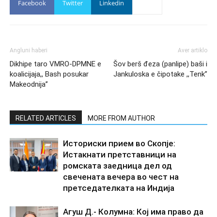
Facebook
Twitter
Linkedin
Angluni haberi
Aver artiklo
Dikhipe taro VMRO-DPMNE e
Šov berš đeza (panlipe) baši i
koalicijaja,, Bash posukar
Jankuloska e čipotake ,,Tenk”
Makeodnija’’
RELATED ARTICLES
MORE FROM AUTHOR
Историски прием во Скопје:
Истакнати претставници на
ромската заедница дел од
свечената вечера во чест на
претседателката на Индија
Агуш Д.- Колумна: Кој има право да