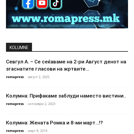
KOLUMNE
Севгул А. – Се сеќаваме на 2-ри Август денот на
згаснатите гласови на жртвите...
romapress
-
август 2, 2025
Колумна: Прифакаме заблуди наместо вистини..
romapress
-
октомври 2, 2023
Колумна: Жената Ромка и 8-ми март…!?
romapress
-
март 8, 2019