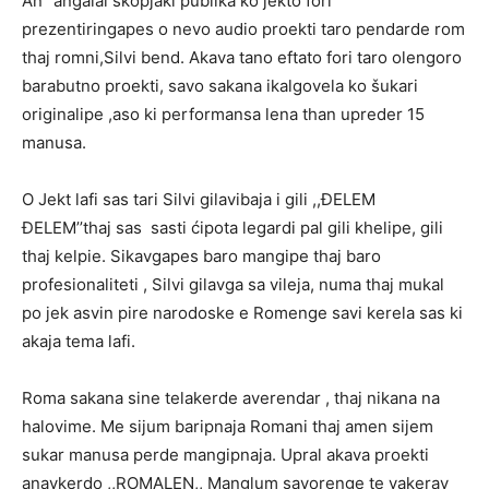
An’’ angalal skopjaki publika ko jekto fori
prezentiringapes o nevo audio proekti taro pendarde rom
thaj romni,Silvi bend. Akava tano eftato fori taro olengoro
barabutno proekti, savo sakana ikalgovela ko šukari
originalipe ,aso ki performansa lena than upreder 15
manusa.
O Jekt lafi sas tari Silvi gilavibaja i gili ,,ĐELEM
ĐELEM’’thaj sas sasti ćipota legardi pal gili khelipe, gili
thaj kelpie. Sikavgapes baro mangipe thaj baro
profesionaliteti , Silvi gilavga sa vileja, numa thaj mukal
po jek asvin pire narodoske e Romenge savi kerela sas ki
akaja tema lafi.
Roma sakana sine telakerde averendar , thaj nikana na
halovime. Me sijum baripnaja Romani thaj amen sijem
sukar manusa perde mangipnaja. Upral akava proekti
anavkerdo ,,ROMALEN,, Manglum savorenge te vakerav