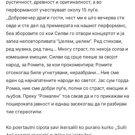
рустичност, древност и оригиналност, а во
перформансот учествуваат околу 15 луѓе.
„Добровечер драги гости, чест ми е што вечерва сте
овде и сте дел од премиерата на нашиот перформанс,
беа зборовите со кои Силви го отвори концертот и ја
запеа неповторливата “Џелем, џелем”. Ред стихови,
ред музика, ред танц… Многу страст, по некоја солза и
измешани емоции. Силви од срце пееше за својот
народ, за Ромите, за кои прокоментира: Ромите
отсекогаш биле угнетувани, неразбрани… Ние сме
еден од најнапатените народи во светот. Јас сум горда
Ромка, ние сме добри луѓе, полни со страст, емоции и
љубов. Преку “Ромален” тоа сакав да и го прикажам на
пошироката јавност и еднаш засекогаш да ги разбијам
тие стереотипи.
Ko poertautni cipota savi ikersalili ko purano kurko ,,Sulli