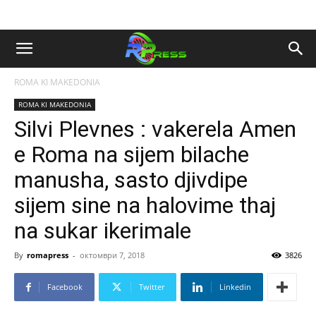
ROMA KI MAKEDONIA
ROMA KI MAKEDONIA
Silvi Plevnes : vakerela Amen
e Roma na sijem bilache
manusha, sasto djivdipe
sijem sine na halovime thaj
na sukar ikerimale
By
romapress
-
октомври 7, 2018
3826
Facebook
Twitter
Linkedin