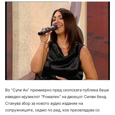
Во “Сули Ан” премиерно пред скопската публика беше
изведен мјузиклот “Ромален” на двоецот Силви бенд.
Станува збор за новото аудио издание на
сопружниците, седмо по ред, кое преовладува со