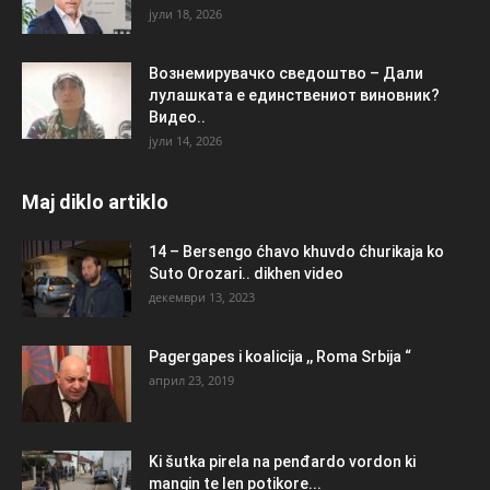
јули 18, 2026
Вознемирувачко сведоштво – Дали
лулашката е единствениот виновник?
Видео..
јули 14, 2026
Maj diklo artiklo
14 – Bersengo ćhavo khuvdo ćhurikaja ko
Suto Orozari.. dikhen video
декември 13, 2023
Pagergapes i koalicija ,, Roma Srbija “
април 23, 2019
Ki šutka pirela na penđardo vordon ki
mangin te len potikore...