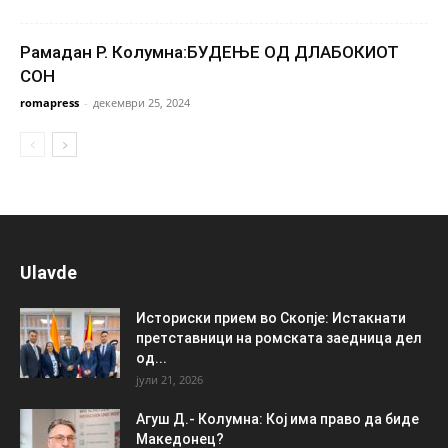
Рамадан Р. Колумна:БУДЕЊЕ ОД ДЛАБОКИОТ
СОН
romapress
-
декември 25, 2024
Ulavde
Историски прием во Скопје: Истакнати
претставници на ромската заедница дел
од...
јули 21, 2026
Агуш Д.- Колумна: Кој има право да биде
Македонец?