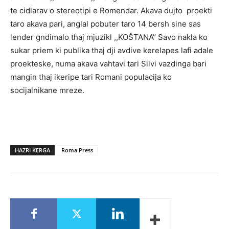
te cidlarav o stereotipi e Romendar. Akava dujto proekti
taro akava pari, anglal pobuter taro 14 bersh sine sas
lender gndimalo thaj mjuzikl ,,KOŠTANA’’ Savo nakla ko
sukar priem ki publika thaj dji avdive kerelapes lafi adale
proekteske, numa akava vahtavi tari Silvi vazdinga bari
mangin thaj ikeripe tari Romani populacija ko
socijalnikane mreze.
HAZRI KERGA
Roma Press