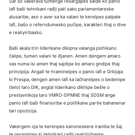
Sar so vakerava tumenge resargapes salde ko panlo
lafi baši tehnikani rađji pali sako parlamentareske
alusaribe, aso o aver sa ka valani te kerelpes palpale
lafi, bašo o referndumesko pučipe, karakteri thaj o dive
e realiyiribasko.
Baši akala trin liderikane dikipna valanga psihikano
čalipe, tumen valani te đjanen. Amen dengem amaro
vas numa isi amen thaj sajdipe ko amaro gndipe thaj
principija. Angall te hraminelpes o panlo lafi e Grkijaja
ki Prespa, dengen amen lafi ka lačharelpes o bedenipe
(telo) taro DIK, anglal liderikano dikhipe bešle o
prestavnikoja taro VMRO-DPMNE thaj SDSM ange
panlo lafi baši finansiribe e politikane partie bahanenar
tari opozicija.
Vakergem oja te kerenpes kanoneskere iraniba te šaj
te resarelpes ki tehnikani rađji realiziribaske