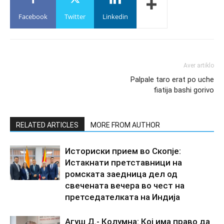
Facebook
Twitter
Linkedin
Aver artiklo
Palpale taro erat po uche
fiatija bashi gorivo
RELATED ARTICLES
MORE FROM AUTHOR
Историски прием во Скопје:
Истакнати претставници на
ромската заедница дел од
свечената вечера во чест на
претседателката на Индија
Агуш Д.- Колумна: Кој има право да