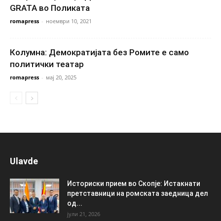
GRATA во Поликата
romapress
-
ноември 10, 2021
Колумна: Демократијата без Ромите е само
политички театар
romapress
-
мај 20, 2025
Ulavde
Историски прием во Скопје: Истакнати
претставници на ромската заедница дел
од...
јули 21, 2026