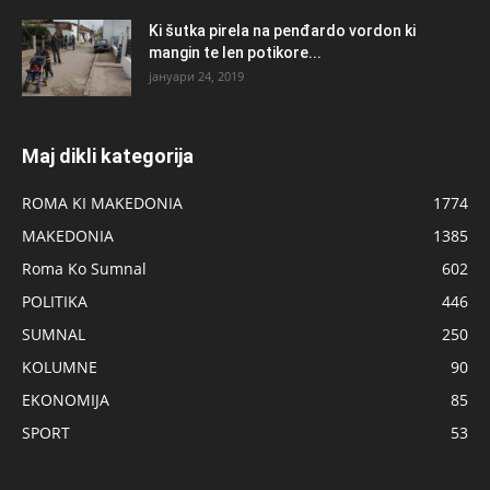
Ki šutka pirela na penđardo vordon ki
mangin te len potikore...
јануари 24, 2019
Maj dikli kategorija
ROMA KI MAKEDONIA
1774
MAKEDONIA
1385
Roma Ko Sumnal
602
POLITIKA
446
SUMNAL
250
KOLUMNE
90
EKONOMIJA
85
SPORT
53