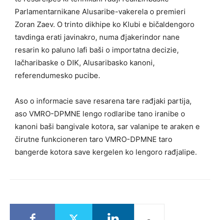
Parlamentarnikane Alusaribe-vakerela o premieri
Zoran Zaev. O trinto dikhipe ko Klubi e bičaldengoro
tavdinga erati javinakro, numa đjakerindor nane
resarin ko paluno lafi baši o importatna decizie,
lačharibaske o DIK, Alusaribasko kanoni,
referendumesko pucibe.
Aso o informacie save resarena tare rađjaki partija,
aso VMRO-DPMNE lengo rodlaribe tano iranibe o
kanoni baši bangivale kotora, sar valanipe te araken e
čirutne funkcioneren taro VMRO-DPMNE taro
bangerde kotora save kergelen ko lengoro rađjalipe.