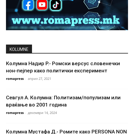
KOLUMNE
Колумна Надир Р.- Ромски версус словенечки
нон-пејпер како политички експеримент
romapress
-
април 27, 2021
Севгул А. Колумна: Политизам/популизам или
враќање во 2001 година
romapress
-
декември 14, 2024
Колумна Мустафа Д.- Ромите како PERSONA NON