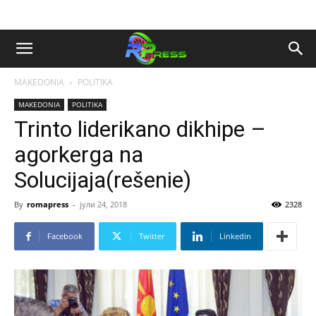
MAKEDONIA
POLITIKA
MAKEDONIA
POLITIKA
Trinto liderikano dikhipe –
agorkerga na
Solucijaja(rešenie)
By
romapress
-
јули 24, 2018
2328
Facebook
Twitter
Linkedin