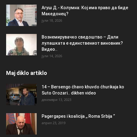
Агуш Д.- Колумна: Кој има право да биде
Македонец?
јули 18, 2026
Вознемирувачко сведоштво – Дали
лулашката е единствениот виновник?
Видео..
јули 14, 2026
Maj diklo artiklo
14 – Bersengo ćhavo khuvdo ćhurikaja ko
Suto Orozari.. dikhen video
декември 13, 2023
Pagergapes i koalicija ,, Roma Srbija “
април 23, 2019