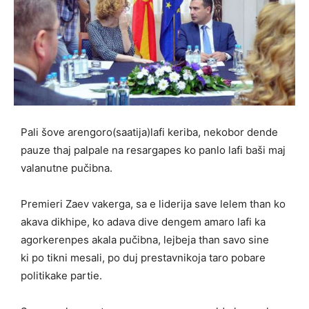
Pali šove arengoro(saatija)lafi keriba, nekobor dende
pauze thaj palpale na resargapes ko panlo lafi baši maj
valanutne pučibna.
Premieri Zaev vakerga, sa e liderija save lelem than ko
akava dikhipe, ko adava dive dengem amaro lafi ka
agorkerenpes akala pučibna, lejbeja than savo sine
ki po tikni mesali, po duj prestavnikoja taro pobare
politikake partie.