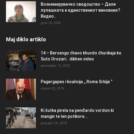
Вознемирувачко сведоштво – Дали
лулашката е единствениот виновник?
Видео..
јули 14, 2026
Maj diklo artiklo
14 – Bersengo ćhavo khuvdo ćhurikaja ko
Suto Orozari.. dikhen video
декември 13, 2023
Pagergapes i koalicija ,, Roma Srbija “
април 23, 2019
Ki šutka pirela na penđardo vordon ki
mangin te len potikore...
јануари 24, 2019