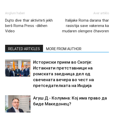
Angluni haberi
Aver artiklo
Dujto dive thar aktiviteti jekh
Italijake Roma darana thar
berš Roma Press -dikhen
rasistija save vakerena ka
Video
mudaren olengere čhavoren
RELATED ARTICLES
MORE FROM AUTHOR
Историски прием во Скопје:
Истакнати претставници на
ромската заедница дел од
свечената вечера во чест на
претседателката на Индија
Агуш Д.- Колумна: Кој има право да
биде Македонец?