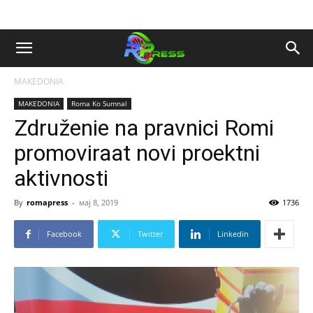
MAKEDONIA
MAKEDONIA
Roma Ko Sumnal
Združenie na pravnici Romi
promoviraat novi proektni
aktivnosti
By
romapress
-
мај 8, 2019
1736
Facebook
Twitter
Linkedin