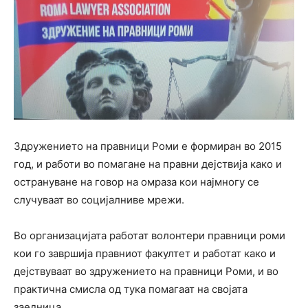
Здружението на правници Роми е формиран во 2015
год, и работи во помагане на правни дејствија како и
острануване на говор на омраза кои најмногу се
случуваат во социјалниве мрежи.
Во организацијата работат волонтери правници роми
кои го завршија правниот факултет и работат како и
дејствуваат во здружението на правници Роми, и во
практична смисла од тука помагаат на својата
заедница.