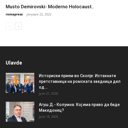
Musto Demirovski- Moderno Holocaust..
romapress
-
јануари 22, 2022
Ulavde
Историски прием во Скопје: Истакнати
претставници на ромската заедница дел
од...
јули 21, 2026
Агуш Д.- Колумна: Кој има право да биде
Македонец?
јули 18, 2026