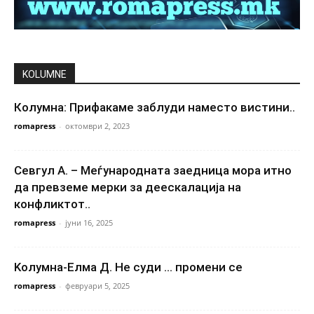
KOLUMNE
Колумна: Прифакаме заблуди наместо вистини..
romapress
-
октомври 2, 2023
Севгул А. – Меѓународната заедница мора итно
да превземе мерки за деескалација на
конфликтот..
romapress
-
јуни 16, 2025
Kолумна-Елма Д. Не суди … промени се
romapress
-
февруари 5, 2025