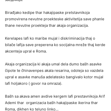
Birađjako kedipe thar hakajipaske pretstavnikoja
promovirena nevutne proekteske aktivitetija save phanle
thane nevutne proekteja thar akaja organizacija.
Kerelapes lafi ko maribe mujal i diskriminacija thaj o
bilače lafija save preperena ko socijalna mreže thaj kerde
akcenteja upral e Roma.
Akaja organizacija ki akaja umal dela dumo bašh asavke
čipote te čhinavenpes akala resarina, odoleja so vazdela
upral e asavke manuša adelatesko bangivalo kotor mujal
lafi holjakoro ( govor na omraza).
Bašh sa akava amen avdive kergem lafi prestavnikoja Arif
Ademi thar organizacia bašh hakajipaske ikerina thar
Roma, dikhen ko teluno linko…