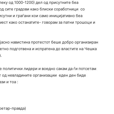
леку од 1000-1200) дел од присутните беа
од сите градови како блиски соработници со
исутни и граѓани кои само иницијативно беа
мест како останатите- говорам за патни трошоци и
јасно навистина протестот беше добро организиран
етно подготвена и испратена до властите на Чешка
.
е политички лидери и воедно сакам да ѓи потсетам
ст од невладините организации еден ден биде
зи и тоа :
ретар-правда)