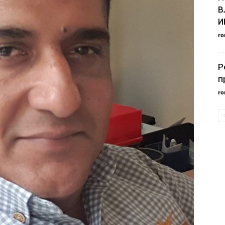
В
И
ro
Р
п
ro