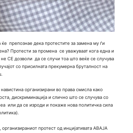
 ќе препознае дека протестите за замена му ѓи
ена? Протести за промена се уважуваат кога една и
 не СЕ дозволи да се случи тоа што веќе се случува
лучајот со присилната прекумерна бруталност на
.
 навистина организирани во права смисла како
ста, дискриминација и слично што се случува со
еа или да се изроди и покаже нова политичка сила
олитика).
, организираниот протест од инцијативата АВАЈА