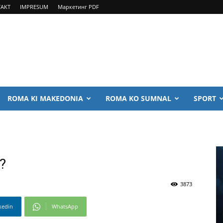
AKT
IMPRESUM
Маркетинг PDF
ROMA KI MAKEDONIA
ROMA KO SUMNAL
SPORT
?
3873
kedin
WhatsApp