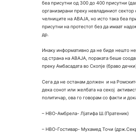
беа присутни од 300 до 400 присутни (да
организирани преку невладиниот сектор 
челниците на АВАЈА, но исто така беа пр
присутни на протестот без да имаат надо
др.
Инаку информативно да не биде нешто не
од страна на АВАЈА, пораката беше соодв
преку Амбасадата во Скопје (браво дечки)
Сега да не останам должен и на Ромскит
дека сонот или желбата на секој активи
политичар, ова го говорам со факти и дока
– НВО-Амбрела- Лјатифа Ш.(Пратеник)
– НВО-Гостивар- Мухамед Точи (држ.Сек