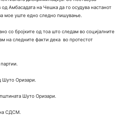
од Амбасадата на Чешка да го осудува настанот
 за мое уште едно следно пишување.
ано со бројките од тоа што следам во социјалните
ам на следните факти дека во протестот
партии.
д Шуто Оризари.
Општината Шуто Оризари.
на СДСМ.