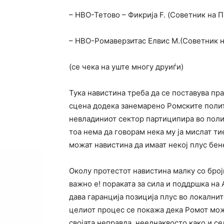
– НВО-Тетово – Фикрија F. (Советник на 
– НВО-Ромаверзитас Елвис М.(Советник н
(се чека на уште многу друиѓи)
Тука навистина треба да се поставува пр
сцена додека занемарено Ромските полит
невладиниот сектор партиципира во полит
тоа нема да говорам нека му ја мислат ти
можат навистина да имаат некој плус бен
Околу протестот навистина малку со бројк
важно е! пораката за сила и поддршка на 
дава гаранција позиција плус во локални
целиот процес се покажа дека Ромот може
својата неправда, нееднаквосто како и с