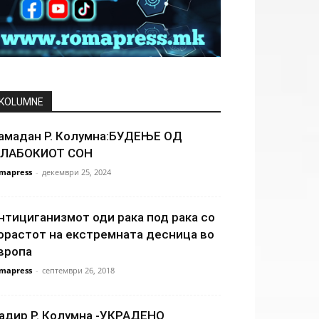
KOLUMNE
амадан Р. Колумна:БУДЕЊЕ ОД
ЛАБОКИОТ СОН
mapress
-
декември 25, 2024
нтициганизмот оди рака под рака со
орастот на екстремната десница во
вропа
mapress
-
септември 26, 2018
адир Р. Колумна -УКРАДЕНО