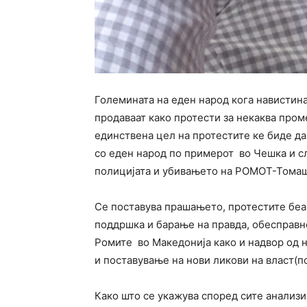
Големината на еден народ кога навистина
продаваат како протести за некаква пром
единствена цел на протестите ке биде да
со еден народ по примерот во Чешка и с
полицијата и убивањето на РОМОТ-Томаш
Се поставува прашањето, протестите беа
поддршка и барање на правда, обесправно
Ромите во Македонија како и надвор од н
и поставување на нови ликови на власт(п
Како што се укажува според сите анализи