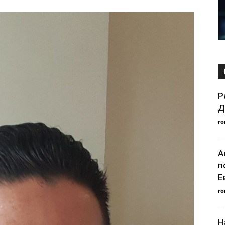
Р
Д
ro
А
п
Е
ro
Н