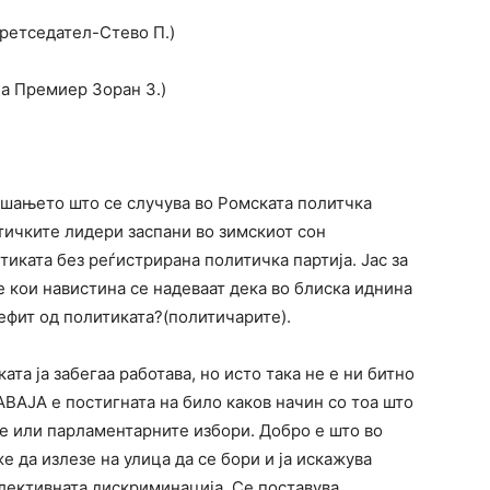
Претседател-Стево П.)
а Премиер Зоран З.)
ашањето што се случува во Ромската политчка
ичките лидери заспани во зимскиот сон
иката без реѓистрирана политичка партија. Јас за
е кои навистина се надеваат дека во блиска иднина
ефит од политиката?(политичарите).
ата ја забегаа работава, но исто така не е ни битно
АВАЈА е постигната на било каков начин со тоа што
те или парламентарните избори. Добро е што во
 да излезе на улица да се бори и ја искажува
елективната дискриминација. Се поставува