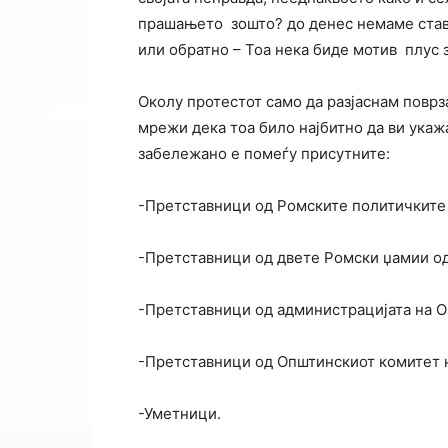
прашањето зошто? до денес немаме став 
или обратно – Тоа нека биде мотив плус
Околу протестот само да разјаснам поврз
мрежи дека тоа било најбитно да ви укаж
забележано е помеѓу присутните:
-Претставници од Ромските политичките 
-Претставници од двете Ромски џамии о
-Претставници од администрацијата на 
-Претставници од Општинскиот комитет 
-Уметници.