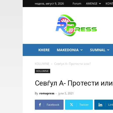
недела, август 9, 2026
Forum
AMENGE
KONT
ROMA
PRESS
KHERE
MAKEDONIA
SUMNAL
KOLUMNE
Севѓул А- Протести или?
KOLUMNE
Севѓул А- Протести или
By
romapress
-
јули 5, 2021
Facebook
Twitter
Lin