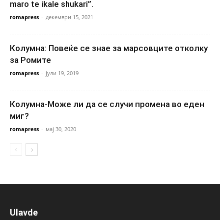
maro te ikale shukari”.
romapress
-
декември 15, 2021
Колумна: Повеќе се знае за марсовците отколку
за Ромите
romapress
-
јули 19, 2019
Колумна-Може ли да се случи промена во еден
миг?
romapress
-
мај 30, 2020
Ulavde