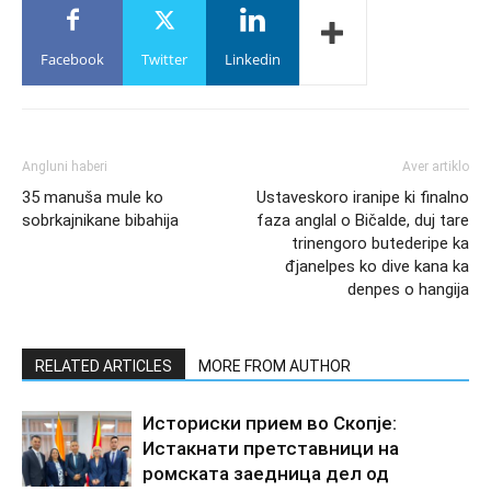
Facebook
Twitter
Linkedin
Angluni haberi
Aver artiklo
35 manuša mule ko
Ustaveskoro iranipe ki finalno
sobrkajnikane bibahija
faza anglal o Bičalde, duj tare
trinengoro butederipe ka
đjanelpes ko dive kana ka
denpes o hangija
RELATED ARTICLES
MORE FROM AUTHOR
Историски прием во Скопје:
Истакнати претставници на
ромската заедница дел од