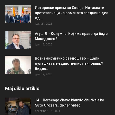
Историски прием во Скопје: Истакнати
претставници на ромската заедница дел
од...
јули 21, 2026
Агуш Д.- Колумна: Кој има право да биде
Македонец?
јули 18, 2026
Вознемирувачко сведоштво – Дали
лулашката е единствениот виновник?
Видео..
јули 14, 2026
Maj diklo artiklo
14 – Bersengo ćhavo khuvdo ćhurikaja ko
Suto Orozari.. dikhen video
декември 13, 2023