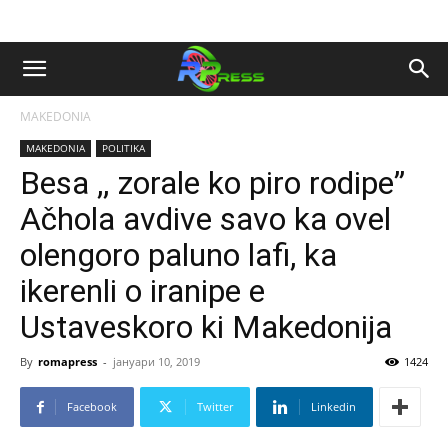
MAKEDONIA
MAKEDONIA
POLITIKA
Besa ,, zorale ko piro rodipe”
Ačhola avdive savo ka ovel
olengoro paluno lafi, ka
ikerenli o iranipe e
Ustaveskoro ki Makedonija
By
romapress
-
јануари 10, 2019
1424
Facebook
Twitter
Linkedin