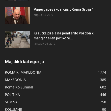
Pagergapes i koalicija ,, Roma Srbija “
април 23, 2019
Ki šutka pirela na penđardo vordon ki
mangin te len potikore...
јануари 24, 2019
Maj dikli kategorija
ROMA KI MAKEDONIA
1774
MAKEDONIA
1385
Roma Ko Sumnal
602
POLITIKA
446
SUMNAL
250
KOLUMNE
90