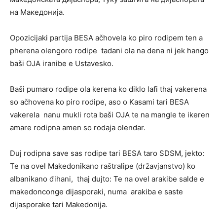
на Македонија.
Opozicijaki partija BESA ačhovela ko piro rodipem ten a
pherena olengoro rodipe tadani ola na dena ni jek hango
baši OJA iranibe e Ustavesko.
Baši pumaro rodipe ola kerena ko diklo lafi thaj vakerena
so ačhovena ko piro rodipe, aso o Kasami tari BESA
vakerela nanu mukli rota baši OJA te na mangle te ikeren
amare rodipna amen so rodaja olendar.
Duj rodipna save sas rodipe tari BESA taro SDSM, jekto:
Te na ovel Makedonikano raštralipe (državjanstvo) ko
albanikano đihani, thaj dujto: Te na ovel arakibe salde e
makedonconge dijasporaki, numa arakiba e saste
dijasporake tari Makedonija.