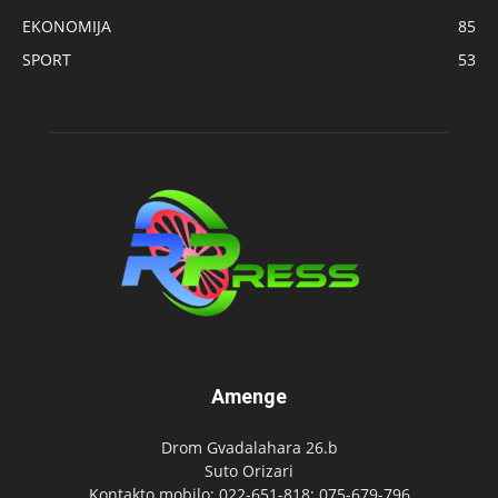
EKONOMIJA
85
SPORT
53
Amenge
Drom Gvadalahara 26.b
Suto Orizari
Kontakto mobilo: 022-651-818; 075-679-796