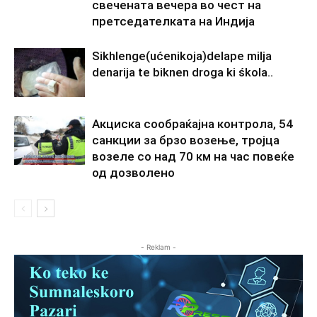
свечената вечера во чест на
претседателката на Индија
Sikhlenge(ućenikoja)delape milja
denarija te biknen droga ki śkola..
Акциска сообраќајна контрола, 54
санкции за брзо возење, тројца
возеле со над 70 км на час повеќе
од дозволено
- Reklam -