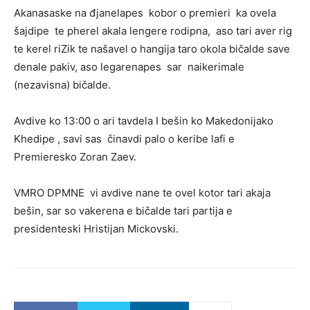
Akanasaske na đjanelapes kobor o premieri ka ovela
šajdipe te pherel akala lengere rodipna, aso tari aver rig
te kerel riZik te našavel o hangija taro okola bičalde save
denale pakiv, aso legarenapes sar naikerimale
(nezavisna) bičalde.
Avdive ko 13:00 o ari tavdela I bešin ko Makedonijako
Khedipe , savi sas činavdi palo o keribe lafi e
Premieresko Zoran Zaev.
VMRO DPMNE vi avdive nane te ovel kotor tari akaja
bešin, sar so vakerena e bičalde tari partija e
presidenteski Hristijan Mickovski.