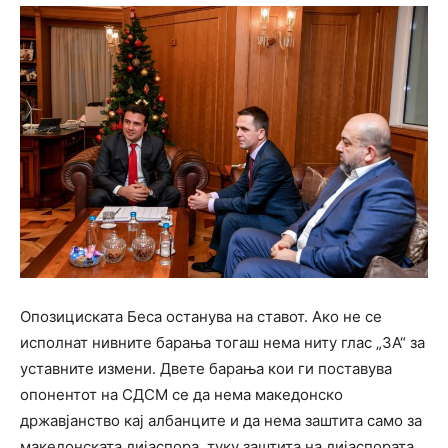
Опозициската Беса останува на ставот. Ако не се
исполнат нивните барања тогаш нема ниту глас „ЗА“ за
уставните измени. Двете барања кои ги поставува
опонентот на СДСМ се да нема македонско
државјанство кај албанците и да нема заштита само за
македонската дијаспора, туку заштита на дијаспората