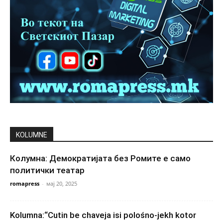
KOLUMNE
Колумна: Демократијата без Ромите е само
политички театар
romapress
-
мај 20, 2025
Kolumna:“Cutin be chaveja isi polośno-jekh kotor