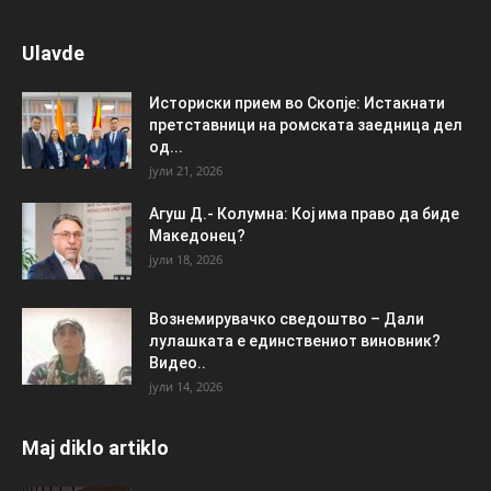
Ulavde
Историски прием во Скопје: Истакнати
претставници на ромската заедница дел
од...
јули 21, 2026
Агуш Д.- Колумна: Кој има право да биде
Македонец?
јули 18, 2026
Вознемирувачко сведоштво – Дали
лулашката е единствениот виновник?
Видео..
јули 14, 2026
Maj diklo artiklo