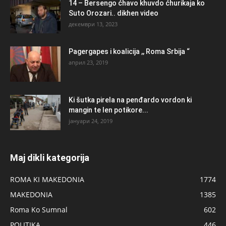
14 – Bersengo ćhavo khuvdo ćhurikaja ko
Suto Orozari.. dikhen video
декември 13, 2023
Pagergapes i koalicija ,, Roma Srbija “
април 23, 2019
Ki šutka pirela na penđardo vordon ki
mangin te len potikore...
јануари 24, 2019
Maj dikli kategorija
ROMA KI MAKEDONIA
1774
MAKEDONIA
1385
Roma Ko Sumnal
602
POLITIKA
446