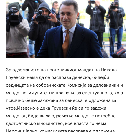
За одземањето на пратеничкиот мандат на Никола
Груевски нема да се расправа денеска, бидејќи
седницата на собраниската Комисија за деловнички и
мандатно-имунитетни прашања за евентуалното, која
првично беше закажана за денеска, е одложена за
утре.Извесно е дека Груевски ќе си го задржи
мандатот, бидејќи за одземање мандат е потребно
двотретинско мнозинство, кое власта го нема.
Неофицијално, комисиската расправа е одложена