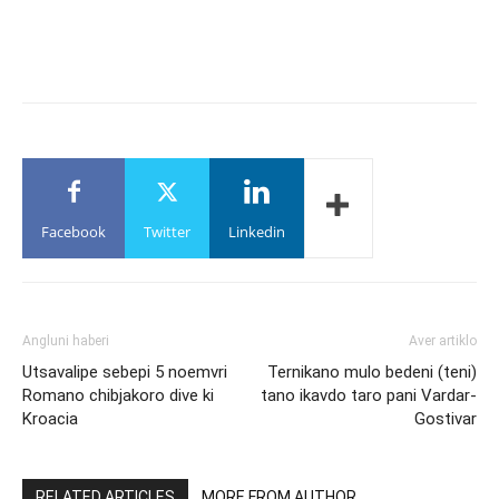
Facebook
Twitter
Linkedin
Angluni haberi
Aver artiklo
Utsavalipe sebepi 5 noemvri
Ternikano mulo bedeni (teni)
Romano chibjakoro dive ki
tano ikavdo taro pani Vardar-
Kroacia
Gostivar
RELATED ARTICLES
MORE FROM AUTHOR