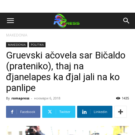
MAKEDONIA
MAKEDONIA
POLITIKA
Gruevski ačovela sar Bičaldo
(prateniko), thaj na
đjanelapes ka đjal jali na ko
panlipe
By
romapress
-
ноември 6, 2018
1435
Facebook
Twitter
Linkedin