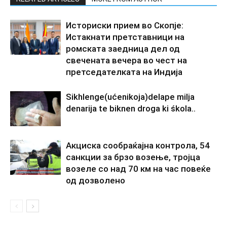
Историски прием во Скопје:
Истакнати претставници на
ромската заедница дел од
свечената вечера во чест на
претседателката на Индија
Sikhlenge(ućenikoja)delape milja
denarija te biknen droga ki śkola..
Акциска сообраќајна контрола, 54
санкции за брзо возење, тројца
возеле со над 70 км на час повеќе
од дозволено