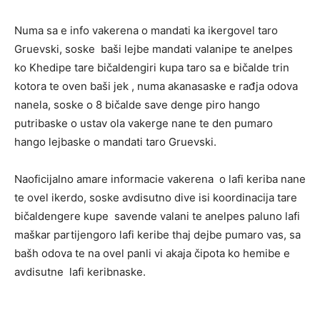
Numa sa e info vakerena o mandati ka ikergovel taro
Gruevski, soske baši lejbe mandati valanipe te anelpes
ko Khedipe tare bičaldengiri kupa taro sa e bičalde trin
kotora te oven baši jek , numa akanasaske e rađja odova
nanela, soske o 8 bičalde save denge piro hango
putribaske o ustav ola vakerge nane te den pumaro
hango lejbaske o mandati taro Gruevski.
Naoficijalno amare informacie vakerena o lafi keriba nane
te ovel ikerdo, soske avdisutno dive isi koordinacija tare
bičaldengere kupe savende valani te anelpes paluno lafi
maškar partijengoro lafi keribe thaj dejbe pumaro vas, sa
bašh odova te na ovel panli vi akaja čipota ko hemibe e
avdisutne lafi keribnaske.