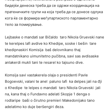
бидејќи денеска треба да се одржи координација на
пратеничките групи на која треба да се донесе одлука
кога ќе се формира меѓупартиското парламентарно
тело за помирување.
Lejbaske o mandati sar Bičaldo taro Nikola Gruevski nane
te kerelpes lafi avdive ko Khedipe, soske i bešin tare
khedipnaskiri Komisija baš delovnikano thaj
mandatnikano uimunitetno pučibna, savi sas avdisaske
anlakerdi mukli tani te resarel ko tajsuno dive.
Komsija savi vastakerela olaja o presidenti Pavle
Bogoevski, valani te anel paluno lafi ka delpes jali na đji
o Khedipe te lelpes o mandati taro Nikola Gruevski jali
na, kana thaj o Fundavno adelati Skopje 1 denga o
rodlaripe baši o čirutno premieri Makedonijako tano
adelatimo ko duje beršengiri đeza.