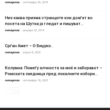
romapress
-
септември 26, 2018
Низ каква призма странците кои доаѓат во
посета на Шутка ја гледат и пишуват...
romapress
-
јануари 25, 2019
Срѓан Амет – О Биџуко..
romapress
-
април 8, 2025
Колумна: Помеѓу алчноста за моќ и заборавот –
Ромската заедница пред локалните избори...
romapress
-
септември 18, 2025