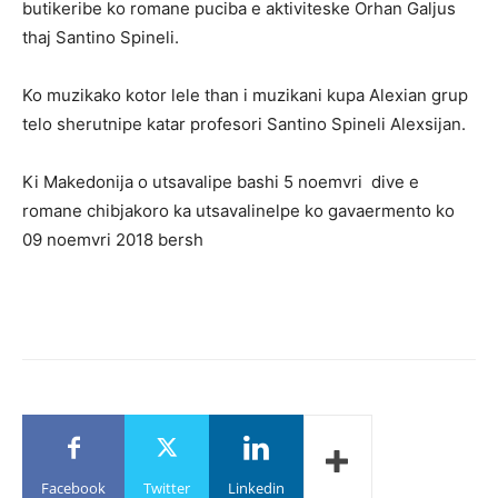
butikeribe ko romane puciba e aktiviteske Orhan Galjus
thaj Santino Spineli.
Ko muzikako kotor lele than i muzikani kupa Alexian grup
telo sherutnipe katar profesori Santino Spineli Alexsijan.
Ki Makedonija o utsavalipe bashi 5 noemvri dive e
romane chibjakoro ka utsavalinelpe ko gavaermento ko
09 noemvri 2018 bersh
Facebook
Twitter
Linkedin