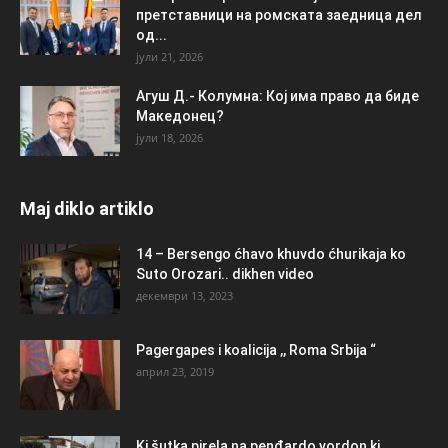
претставници на ромската заедница дел
од...
јули 21, 2026
Агуш Д.- Колумна: Кој има право да биде
Македонец?
јули 18, 2026
Maj diklo artiklo
14 – Bersengo ćhavo khuvdo ćhurikaja ko
Suto Orozari.. dikhen video
декември 13, 2023
Pagergapes i koalicija ,, Roma Srbija “
април 23, 2019
Ki šutka pirela na penđardo vordon ki