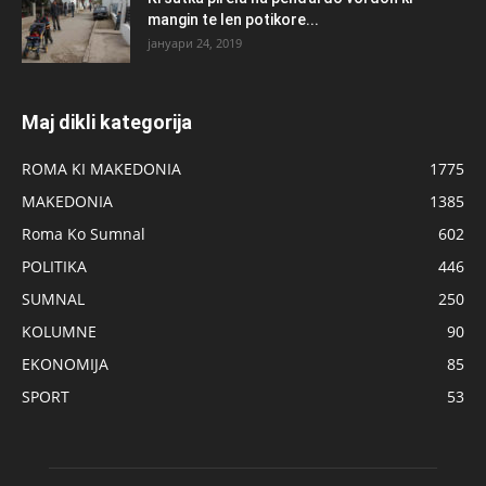
mangin te len potikore...
јануари 24, 2019
Maj dikli kategorija
ROMA KI MAKEDONIA
1775
MAKEDONIA
1385
Roma Ko Sumnal
602
POLITIKA
446
SUMNAL
250
KOLUMNE
90
EKONOMIJA
85
SPORT
53