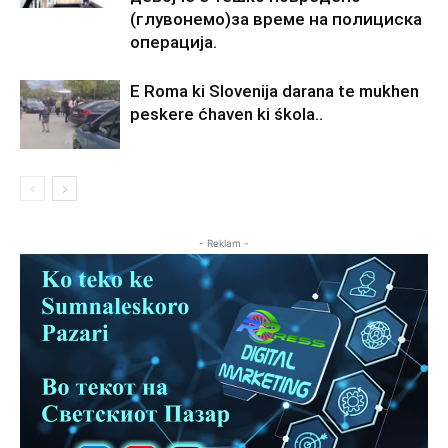
(глувонемо)за време на полициска
операција.
E Roma ki Slovenija darana te mukhen
peskere ćhaven ki śkola..
- Reklam -