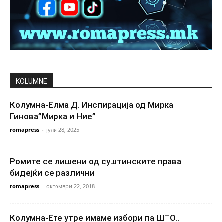
KOLUMNE
Колумна-Елма Д. Инспирација од Мирка
Гинова”Мирка и Ние”
romapress
-
јули 28, 2025
Ромите се лишени од суштинските права
бидејќи се различни
romapress
-
октомври 22, 2018
Колумна-Ете утре имаме избори па ШТО..