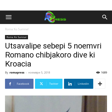
Roma Ko Sumnal
Roma Ko Sumnal
Utsavalipe sebepi 5 noemvri
Romano chibjakoro dive ki
Kroacia
By
romapress
-
ноември 5, 2018
1689
Facebook
Twitter
Linkedin