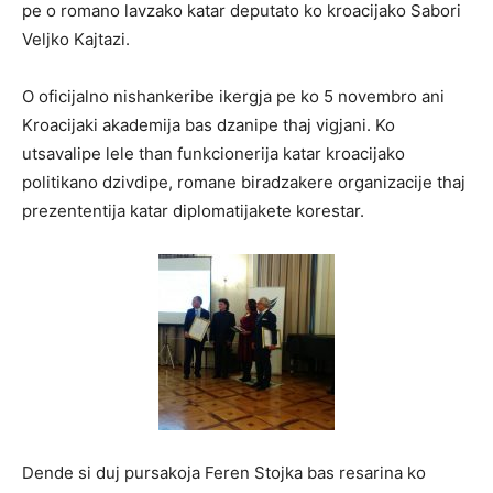
pe o romano lavzako katar deputato ko kroacijako Sabori
Veljko Kajtazi.
O oficijalno nishankeribe ikergja pe ko 5 novembro ani
Kroacijaki akademija bas dzanipe thaj vigjani. Ko
utsavalipe lele than funkcionerija katar kroacijako
politikano dzivdipe, romane biradzakere organizacije thaj
prezententija katar diplomatijakete korestar.
Dende si duj pursakoja Feren Stojka bas resarina ko