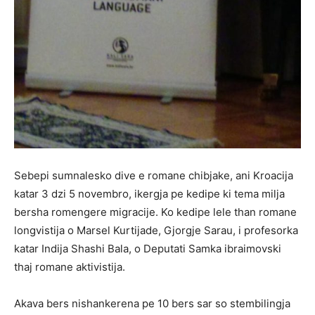
Sebepi sumnalesko dive e romane chibjake, ani Kroacija
katar 3 dzi 5 novembro, ikergja pe kedipe ki tema milja
bersha romengere migracije. Ko kedipe lele than romane
longvistija o Marsel Kurtijade, Gjorgje Sarau, i profesorka
katar Indija Shashi Bala, o Deputati Samka ibraimovski
thaj romane aktivistija.
Akava bers nishankerena pe 10 bers sar so stembilingja