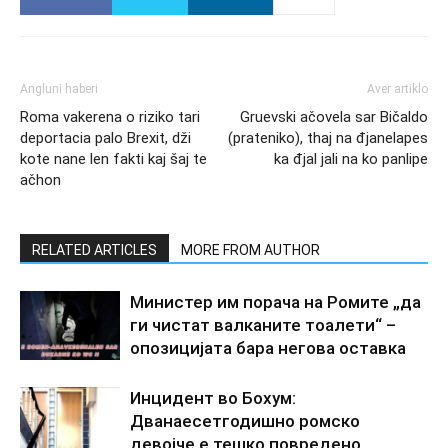
Angluni haberi
Aver artiklo
Roma vakerena o riziko tari
Gruevski ačovela sar Bičaldo
deportacia palo Brexit, dži
(prateniko), thaj na đjanelapes
kote nane len fakti kaj šaj te
ka đjal jali na ko panlipe
ačhon
RELATED ARTICLES
MORE FROM AUTHOR
Министер им порача на Ромите „да
ги чистат валканите тоалети“ –
опозицијата бара негова оставка
Инцидент во Бохум:
Дванаесетгодишно ромско
девојче е тешко повредено