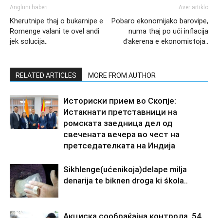
Angluni haberi
Aver artiklo
Kherutnipe thaj o bukarnipe e
Pobaro ekonomijako barovipe,
Romenge valani te ovel andi
numa thaj po ući inflacija
jek solucija..
đakerena e ekonomistoja..
RELATED ARTICLES
MORE FROM AUTHOR
Историски прием во Скопје:
Истакнати претставници на
ромската заедница дел од
свечената вечера во чест на
претседателката на Индија
Sikhlenge(ućenikoja)delape milja
denarija te biknen droga ki śkola..
Акциска сообраќајна контрола, 54