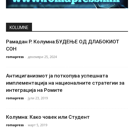
KOLUMNE
Рамадан Р. Колумна:БУДЕЊЕ ОД ДЛАБОКИОТ
СОН
romapress
-
декември 25, 2024
Антициганизмот ја поткопува успешната
имплементација на националните стратегии за
интеграција на Ромите
romapress
-
јули 23, 2019
Колумна: Како човек или Студент
romapress
-
март 5, 2019