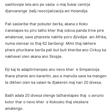
sashlovipe lela ano pe vasta o maj šukar centrja
đjanvarenge bašj resocijalizacija ani Holandija.
Pali saslaribe thar pobuter berša, akana o Koko
iranelapes ko piro tatho kher thaj odova panda trine pire
amalensar, save phareste nakhle poro đjivdipe ani Afrika,
numa olensar isi thaj 62 beršengi Mimi thaj lakhere
phare phurikane berša pali but buti kheriba ano Cirkuy ka
nakhavel olen akana ano Skopje.
Đji kaj te adaptirinenpes ano nevo kher e šimpanzoja
thane phanle ano karantin, aso e manuša save ka mangen
te dikhen olen ka valani te đjakeren maj hari 20 divesa.
Bašh adala 20 divesa olenge lačharelapes thaj o avruno
kotor thar o nevo kher e Kokosko thaj oleskere
amalengo.