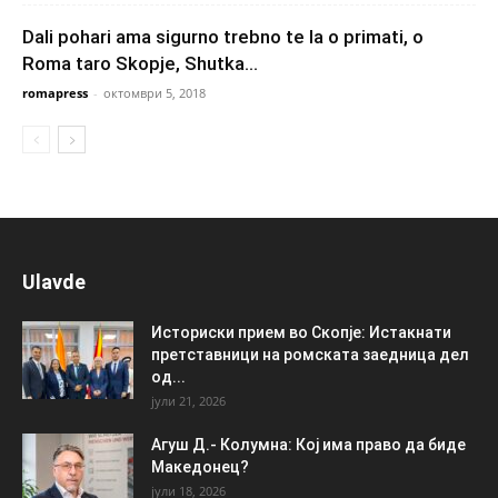
Dali pohari ama sigurno trebno te la o primati, o
Roma taro Skopje, Shutka...
romapress
-
октомври 5, 2018
Ulavde
Историски прием во Скопје: Истакнати
претставници на ромската заедница дел
од...
јули 21, 2026
Агуш Д.- Колумна: Кој има право да биде
Македонец?
јули 18, 2026