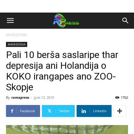
MAKEDONIA
MAKEDONIA
Pali 10 berša saslaripe thar
depresija ani Holandija o
KOKO irangapes ano ZOO-
Skopje
By
romapress
-
јули 12, 2019
1762
Facebook
Twitter
Linkedin