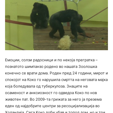
Емоции, солзи радосници и по некоја прегратка –
познатото шимпанзо родено во нашата Зоолошка
конечно се врати дома. Роден пред 24 години, мирот и
спокојот на Коко го нарушила смртта на неговата мајка
која боледувала од туберкулоза. Знаците на
осаменост и анксиозност го одведоа Коко по нов
животен пат. Во 2009-та грижата за него ја презема
еден од најдобрите центри за ресоцијализација во
Холандија. Сега Коко доби убав и топол дом, но и три