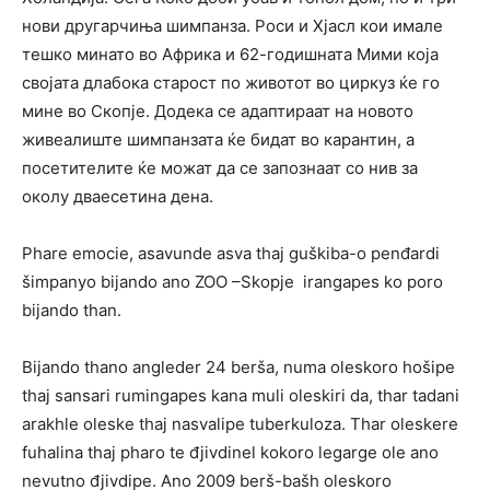
нови другарчиња шимпанза. Роси и Хјасл кои имале
тешко минато во Африка и 62-годишната Мими која
својата длабока старост по животот во циркуз ќе го
мине во Скопје. Додека се адаптираат на новото
живеалиште шимпанзата ќе бидат во карантин, а
посетителите ќе можат да се запознаат со нив за
околу дваесетина дена.
Phare emocie, asavunde asva thaj guškiba-o penđardi
šimpanyo bijando ano ZOO –Skopje irangapes ko poro
bijando than.
Bijando thano angleder 24 berša, numa oleskoro hošipe
thaj sansari rumingapes kana muli oleskiri da, thar tadani
arakhle oleske thaj nasvalipe tuberkuloza. Thar oleskere
fuhalina thaj pharo te đjivdinel kokoro legarge ole ano
nevutno đjivdipe. Ano 2009 berš-bašh oleskoro