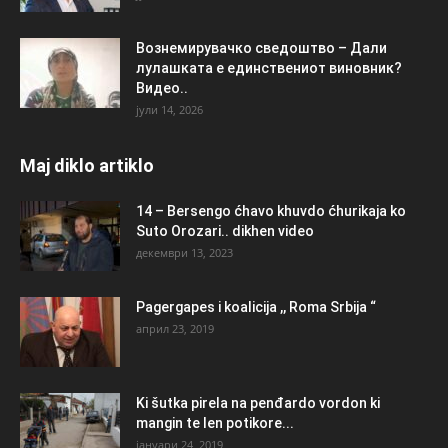
Вознемирувачко сведоштво – Дали
лулашката е единствениот виновник?
Видео..
јули 14, 2026
Maj diklo artiklo
14 – Bersengo ćhavo khuvdo ćhurikaja ko
Suto Orozari.. dikhen video
декември 13, 2023
Pagergapes i koalicija ,, Roma Srbija “
април 23, 2019
Ki šutka pirela na penđardo vordon ki
mangin te len potikore...
јануари 24, 2019