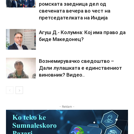
ромската заедница дел од
свечената вечера во чест на
претседателката на Индија
Агуш Д.- Колумна: Кој има право да
биде Македонец?
Вознемирувачко сведоштво –
Дали лулашката е единствениот
виновник? Видео..
- Reklam -