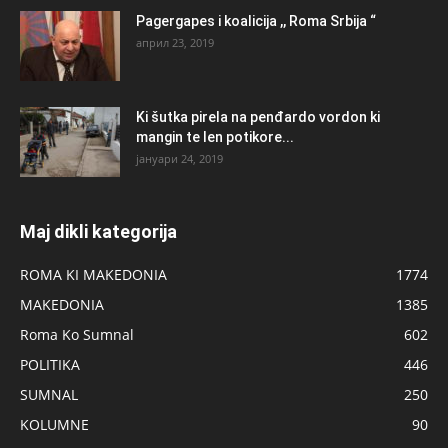
Pagergapes i koalicija ,, Roma Srbija “
април 23, 2019
Ki šutka pirela na penđardo vordon ki
mangin te len potikore...
јануари 24, 2019
Maj dikli kategorija
ROMA KI MAKEDONIA
1774
MAKEDONIA
1385
Roma Ko Sumnal
602
POLITIKA
446
SUMNAL
250
KOLUMNE
90