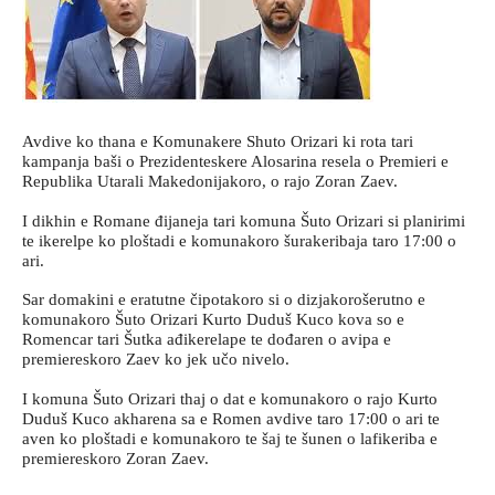
Avdive ko thana e Komunakere Shuto Orizari ki rota tari
kampanja baši o Prezidenteskere Alosarina resela o Premieri e
Republika Utarali Makedonijakoro, o rajo Zoran Zaev.
I dikhin e Romane đijaneja tari komuna Šuto Orizari si planirimi
te ikerelpe ko ploštadi e komunakoro šurakeribaja taro 17:00 o
ari.
Sar domakini e eratutne čipotakoro si o dizjakorošerutno e
komunakoro Šuto Orizari Kurto Duduš Kuco kova so e
Romencar tari Šutka ađikerelape te dođaren o avipa e
premiereskoro Zaev ko jek učo nivelo.
I komuna Šuto Orizari thaj o dat e komunakoro o rajo Kurto
Duduš Kuco akharena sa e Romen avdive taro 17:00 o ari te
aven ko ploštadi e komunakoro te šaj te šunen o lafikeriba e
premiereskoro Zoran Zaev.