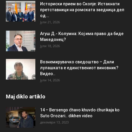
Историски прием во Скопје: Истакнати
претставници на ромската заедница дел
од...
јули 21, 2026
Агуш Д.- Колумна: Кој има право да биде
Македонец?
јули 18, 2026
Вознемирувачко сведоштво – Дали
лулашката е единствениот виновник?
Видео..
јули 14, 2026
Maj diklo artiklo
14 – Bersengo ćhavo khuvdo ćhurikaja ko
Suto Orozari.. dikhen video
декември 13, 2023