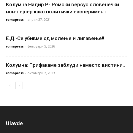
Колумна Надир Р.- Ромски версус словенечки
нон-пејпер како политички експеримент
romapress
-
април 27, 2021
Е.Д.-Се убивме од молење и лигавење!!
romapress
-
февруари 5, 2026
Колумна: Прифакаме заблуди наместо вистини..
romapress
-
октомври 2, 2023
Ulavde