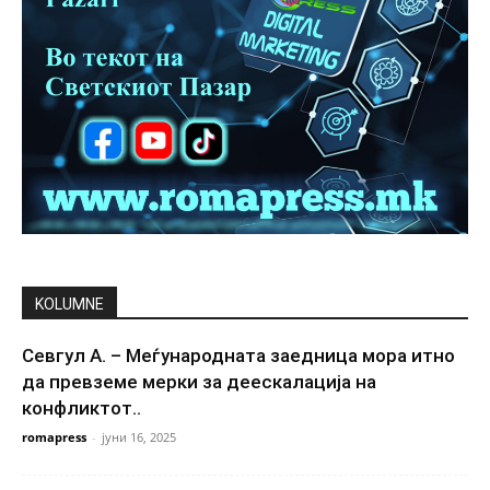
KOLUMNE
Севгул А. – Меѓународната заедница мора итно
да превземе мерки за деескалација на
конфликтот..
romapress
-
јуни 16, 2025