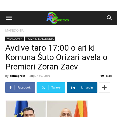
MAKEDONIA
MAKEDONIA
ROMA KI MAKEDONIA
Avdive taro 17:00 o ari ki
Komuna Šuto Orizari avela o
Premieri Zoran Zaev
By
romapress
-
април 30, 2019
1310
Facebook
Twitter
Linkedin