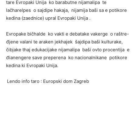
tare Evropaki Unija ko barabutne nijamalipa te
lačharelpes o sajdipe hakaja, nijamija baši sa e potikore
kedina (zaednice) upral Evropaki Unija .
Evropake bičhalde ko vakti e debatake vakerge o raštre-
đjene valani te araken jekhajek šajdipa baši kulturake,
čibjake thaj edukacijake nijamalipa baši ovto procentija e
đianengere save preperena ko nacionalnikane potikore
kedina ki Evropaki Unija.
Lendo info taro : Europski dom Zagreb