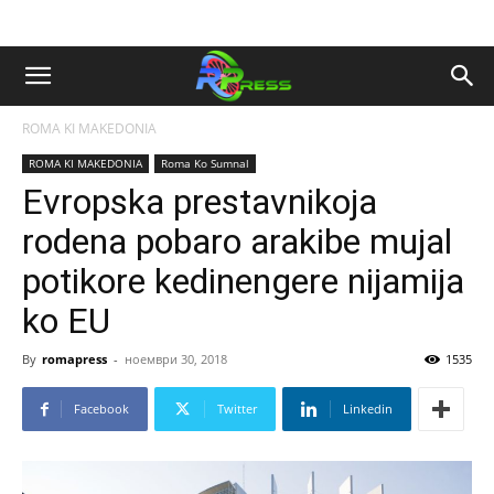
ROMA KI MAKEDONIA
ROMA KI MAKEDONIA
Roma Ko Sumnal
Evropska prestavnikoja
rodena pobaro arakibe mujal
potikore kedinengere nijamija
ko EU
By
romapress
-
ноември 30, 2018
1535
Facebook
Twitter
Linkedin