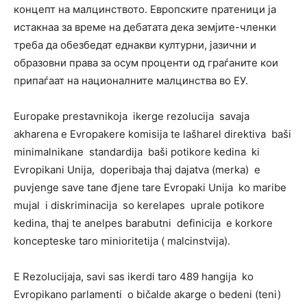
концепт на малцинството. Европските пратеници ја
истакнаа за време на дебатата дека земјите-членки
треба да обезбедат еднакви културни, јазични и
образовни права за осум проценти од граѓаните кои
припаѓаат на националните малцинства во ЕУ.
Europake prestavnikoja ikerge rezolucija savaja
akharena e Evropakere komisija te lašharel direktiva baši
minimalnikane standardija baši potikore kedina ki
Evropikani Unija, doperibaja thaj dajatva (merka) e
puvjenge save tane đjene tare Evropaki Unija ko maribe
mujal i diskriminacija so kerelapes uprale potikore
kedina, thaj te anelpes barabutni definicija e korkore
koncepteske taro minioritetija ( malcinstvija).
E Rezolucijaja, savi sas ikerdi taro 489 hangija ko
Evropikano parlamenti o bičalde akarge o bedeni (teni)