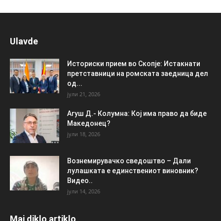
Ulavde
Историски прием во Скопје: Истакнати
претставници на ромската заедница дел
од...
јули 21, 2026
Агуш Д.- Колумна: Кој има право да биде
Македонец?
јули 18, 2026
Вознемирувачко сведоштво – Дали
лулашката е единствениот виновник?
Видео..
јули 14, 2026
Maj diklo artiklo