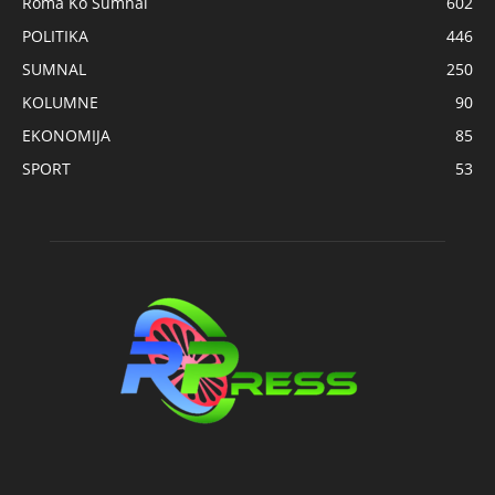
Roma Ko Sumnal
602
POLITIKA
446
SUMNAL
250
KOLUMNE
90
EKONOMIJA
85
SPORT
53