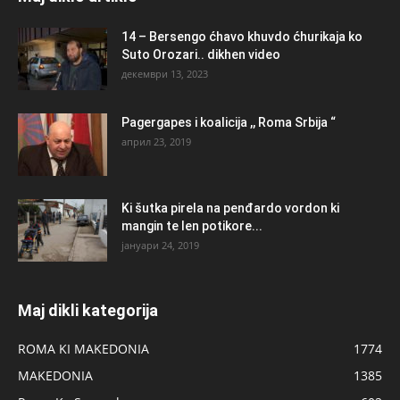
14 – Bersengo ćhavo khuvdo ćhurikaja ko
Suto Orozari.. dikhen video
декември 13, 2023
Pagergapes i koalicija ,, Roma Srbija “
април 23, 2019
Ki šutka pirela na penđardo vordon ki
mangin te len potikore...
јануари 24, 2019
Maj dikli kategorija
ROMA KI MAKEDONIA
1774
MAKEDONIA
1385