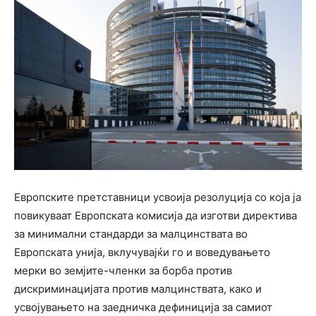
Eвропските претставници усвоија резолуција со која ја
повикуваат Европската комисија да изготви директива
за минимални стандарди за малцинствата во
Европската унија, вклучувајќи го и воведувањето
мерки во земјите-членки за борба против
дискриминацијата против малцинствата, како и
усвојувањето на заедничка дефиниција за самиот