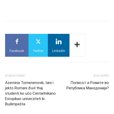
Facebook
Twitter
Linkedin
Angluni haberi
Aver artiklo
Azemina Tomenenovik, tani i
Пописот и Ромите во
jekto Romani đuvl thaj
Република Македонија?
studenti ko učo Centarlnikano
Evropikao univerziteti ki
Budimpešta