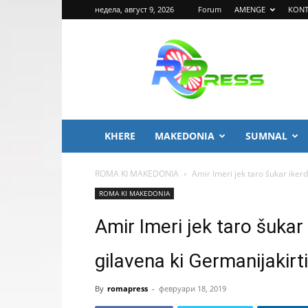
недела, август 9, 2026
Forum
AMENGE
KONT
ROMA
PRESS
KHERE
MAKEDONIA
SUMNAL
ROMA KI MAKEDONIA
Amir Imeri jek taro šukar ikerd
ROMA KI MAKEDONIA
Amir Imeri jek taro šukar
gilavena ki Germanijakirti
By
romapress
-
февруари 18, 2019