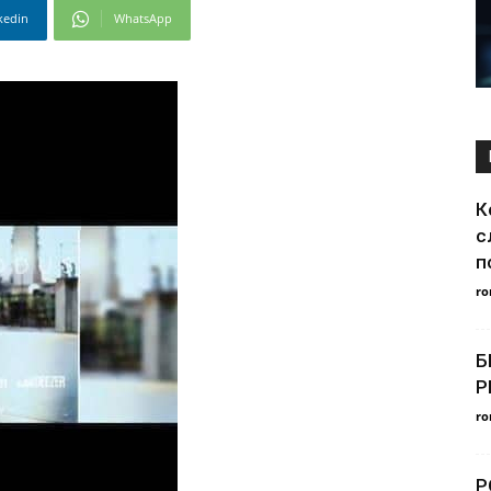
kedin
WhatsApp
К
с
п
ro
Б
Р
ro
Р