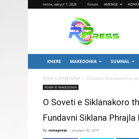
петок, август 7, 2026
Forum
AMENGE
KONT
ROMA
PRESS
KHERE
MAKEDONIA
SUMNAL
ROMA KI MAKEDONIA
O Soveti e Siklanakoro thaj ol
ROMA KI MAKEDONIA
O Soveti e Siklanakoro th
Fundavni Siklana Phrajla
By
romapress
-
јануари 30, 2019