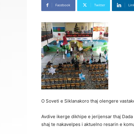
Facebook
Twitter
Lin
O Soveti e Siklanakoro thaj olengere vastak
Avdive ikerge dikhipe e jerijensar thaj Dada 
shaj te nakavelpes i aktuelno resarin e komu