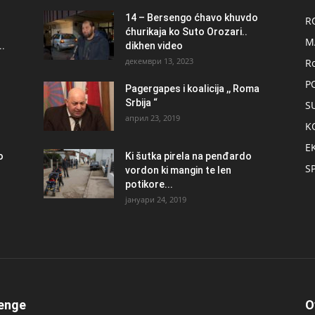
14 – Bersengo ćhavo khuvdo
R
ćhurikaja ko Suto Orozari..
M
.
dikhen video
декември 13, 2023
R
P
Pagergapes i koalicija ,, Roma
Srbija “
S
април 23, 2019
K
E
о
Ki šutka pirela na penđardo
S
vordon ki mangin te len
potikore...
јануари 24, 2019
enge
O