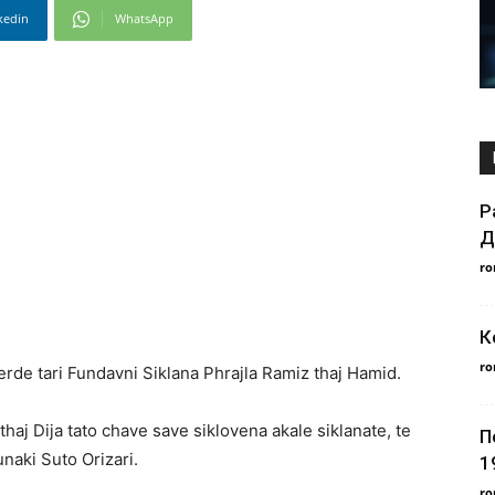
kedin
WhatsApp
Р
Д
ro
К
ro
erde tari Fundavni Siklana Phrajla Ramiz thaj Hamid.
thaj Dija tato chave save siklovena akale siklanate, te
П
naki Suto Orizari.
1
ro