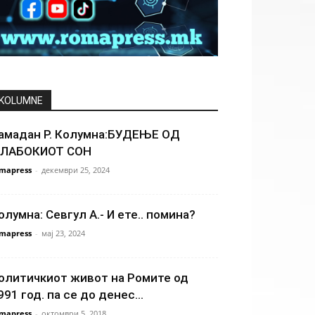
KOLUMNE
амадан Р. Колумна:БУДЕЊЕ ОД
ЛАБОКИОТ СОН
mapress
-
декември 25, 2024
олумна: Севгул А.- И ете.. помина?
mapress
-
мај 23, 2024
олитичкиот живот на Ромите од
991 год. па се до денес…
mapress
-
октомври 5, 2018