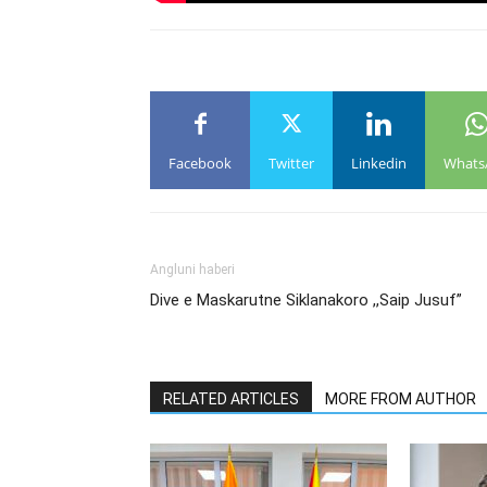
Facebook
Twitter
Linkedin
Whats
Angluni haberi
Dive e Maskarutne Siklanakoro ,,Saip Jusuf”
RELATED ARTICLES
MORE FROM AUTHOR