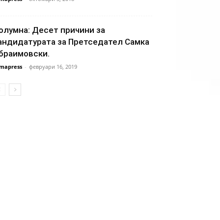
олумна: Десет причини за
андидатурата за Претседател Самка
браимовски.
mapress
-
февруари 16, 2019