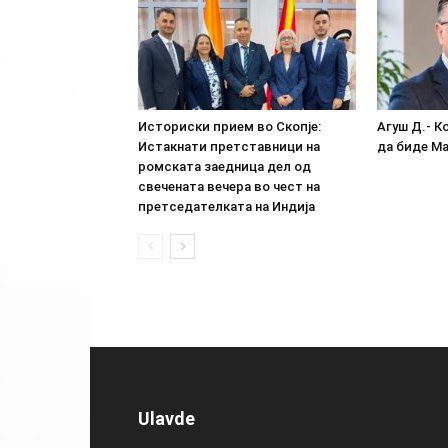
Историски прием во Скопје:
Агуш Д.- К
Истакнати претставници на
да биде М
ромската заедница дел од
свечената вечера во чест на
претседателката на Индија
Ulavde