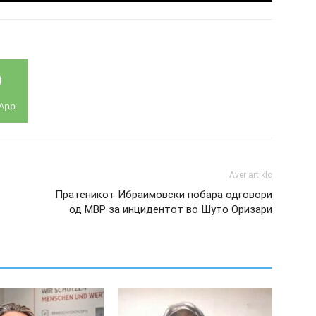
App
Aver artiklo
Пратеникот Ибраимовски побара одговори
од МВР за инцидентот во Шуто Оризари