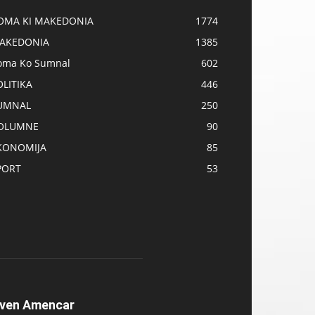
OMA KI MAKEDONIA
1774
AKEDONIA
1385
oma Ko Sumnal
602
OLITIKA
446
UMNAL
250
OLUMNE
90
KONOMIJA
85
PORT
53
ven Amencar