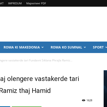
AKT
IMPRESUM
Маркетинг PDF
ROMA KI MAKEDONIA
ROMA KO SUMNAL
SPORT
engere vastakerde tari Fundavni Siklana Phrajla Ramiz...
aj olengere vastakerde tari
 Ramiz thaj Hamid
1628