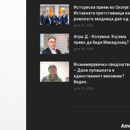
Историски прием во Скопје:
Истакнати претставници на
ромската заедница дел од..
јули 21, 2026
Агуш Д.- Колумна: Кој има
право да биде Македонец?
јули 18, 2026
Вознемирувачко сведоштв
– Дали лулашката е
единствениот виновник?
Видео..
јули 14, 2026
Am