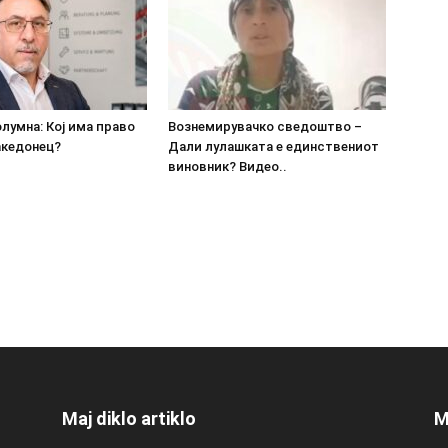
олумна: Кој има право
Вознемирувачко сведоштво –
акедонец?
Дали лулашката е единствениот
виновник? Видео..
Maj diklo artiklo
M