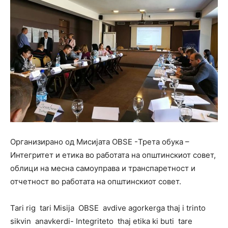
Организирано од Мисијата OBSE -Трета обука –
Интегритет и етика во работата на општинскиот совет,
облици на месна самоуправа и транспаретност и
отчетност во работата на општинскиот совет.
Tari rig tari Misija OBSE avdive agorkerga thaj i trinto
sikvin anavkerdi- Integriteto thaj etika ki buti tare