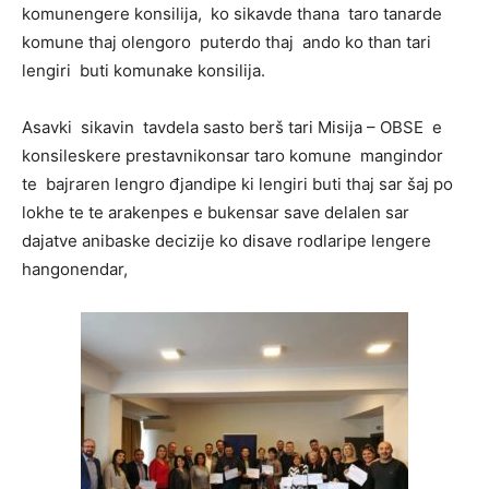
komunengere konsilija, ko sikavde thana taro tanarde
komune thaj olengoro puterdo thaj ando ko than tari
lengiri buti komunake konsilija.
Asavki sikavin tavdela sasto berš tari Misija – OBSE e
konsileskere prestavnikonsar taro komune mangindor
te bajraren lengro đjandipe ki lengiri buti thaj sar šaj po
lokhe te te arakenpes e bukensar save delalen sar
dajatve anibaske decizije ko disave rodlaripe lengere
hangonendar,