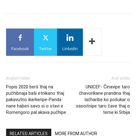
Facebook
Twitter
Linkedin
Angluni haberi
Aver artiklo
Popis 2020 berš thaj na
UNICEF- Činavipe taro
pučhibnaja baši etnikano thaj
čhavorikane prandina thaj
pakavutno ikerkeripe-Panda
lačharibe ko pošukar o
nane haberi savo si o stavi e
sasoitnipe taro čave thaj o
Romengoro pal akava pučhipe
terne ki Srbija
RELATED ARTICLES
MORE FROM AUTHOR