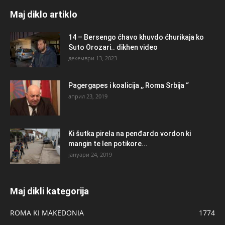
Maj diklo artiklo
14 – Bersengo ćhavo khuvdo ćhurikaja ko
Suto Orozari.. dikhen video
декември 13, 2023
Pagergapes i koalicija ,, Roma Srbija “
април 23, 2019
Ki šutka pirela na penđardo vordon ki
mangin te len potikore...
јануари 24, 2019
Maj dikli kategorija
ROMA KI MAKEDONIA
1774