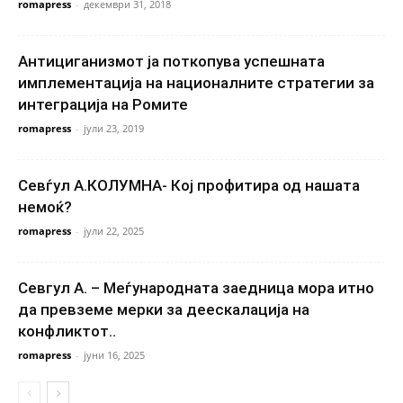
romapress
-
декември 31, 2018
Антициганизмот ја поткопува успешната
имплементација на националните стратегии за
интеграција на Ромите
romapress
-
јули 23, 2019
Севѓул А.КОЛУМНА- Кој профитира од нашата
немоќ?
romapress
-
јули 22, 2025
Севгул А. – Меѓународната заедница мора итно
да превземе мерки за деескалација на
конфликтот..
romapress
-
јуни 16, 2025