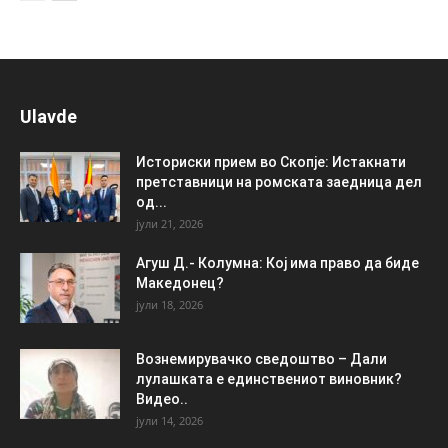
Ulavde
Историски прием во Скопје: Истакнати
претставници на ромската заедница дел
од...
јули 21, 2026
Агуш Д.- Колумна: Кој има право да биде
Македонец?
јули 18, 2026
Вознемирувачко сведоштво – Дали
лулашката е единствениот виновник?
Видео..
јули 14, 2026