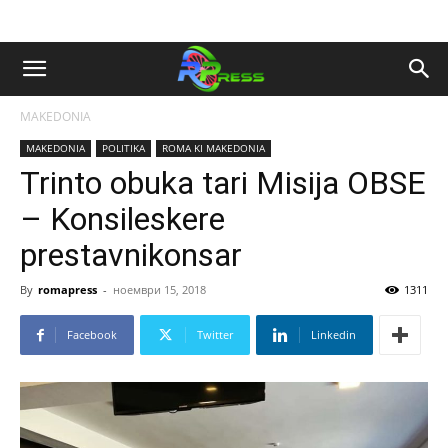
MAKEDONIA
MAKEDONIA
POLITIKA
ROMA KI MAKEDONIA
Trinto obuka tari Misija OBSE
– Konsileskere
prestavnikonsar
By
romapress
-
ноември 15, 2018
1311
Facebook
Twitter
Linkedin