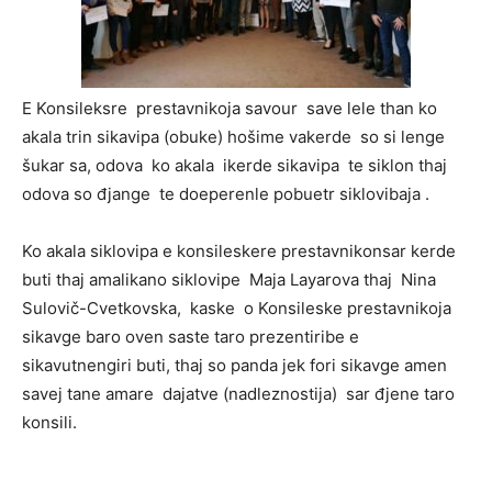
E Konsileksre prestavnikoja savour save lele than ko
akala trin sikavipa (obuke) hošime vakerde so si lenge
šukar sa, odova ko akala ikerde sikavipa te siklon thaj
odova so đjange te doeperenle pobuetr siklovibaja .
Ko akala siklovipa e konsileskere prestavnikonsar kerde
buti thaj amalikano siklovipe Maja Layarova thaj Nina
Sulovič-Cvetkovska, kaske o Konsileske prestavnikoja
sikavge baro oven saste taro prezentiribe e
sikavutnengiri buti, thaj so panda jek fori sikavge amen
savej tane amare dajatve (nadleznostija) sar đjene taro
konsili.