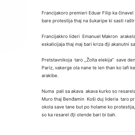
Francijakoro premieri Eduar Filip ka činavel
bare protestija thaj na šukaripe ki sasti raš
Francijakkro lideri Emanuel Makron arakelap
eskalicijaja thaj maj bari kriza đji akanutni 
Pretstavnikoja taro ,,Žolta elekija” save den
Pariz, vakerge ola nane te len than ko lafi k
arakibe.
Numa pali sa akava akava kurko so resarela
Muro thaj Benđamin Koši duj lideria taro pro
okola save tane but po holame ko protestija,
so ka resarel đji olende bari bi bah.