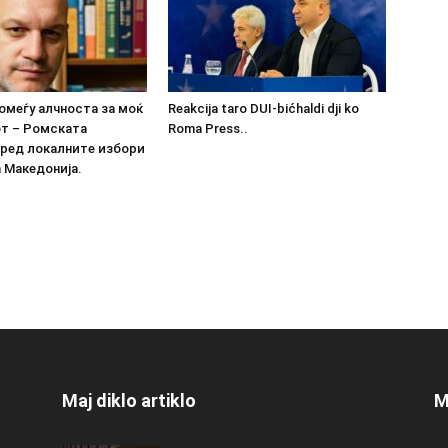
омеѓу алчноста за моќ
Reakcija taro DUI-bićhaldi dji ko
от – Ромската
Roma Press..
пред локалните избори
 Македонија.
Maj diklo artiklo
M