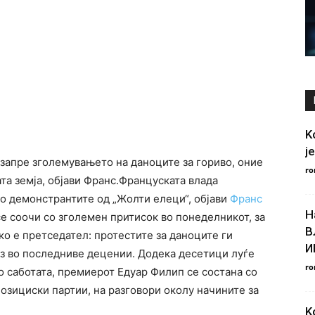
K
j
запре зголемувањето на даноците за гориво, оние
ro
а земја, објави Франс.Француската влада
со демонстрантите од „Жолти елеци“, објави
Франс
Н
е соочи со зголемен притисок во понеделникот, за
В
ако е претседател: протестите за даноците ги
И
з во последниве децении. Додека десетици луѓе
ro
о саботата, премиерот Едуар Филип се состана со
озициски партии, на разговори околу начините за
K