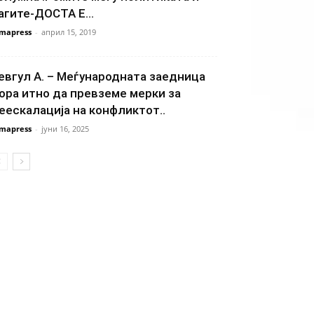
агите-ДОСТА Е…
mapress
-
април 15, 2019
евгул А. – Меѓународната заедница
ора итно да превземе мерки за
еескалација на конфликтот..
mapress
-
јуни 16, 2025