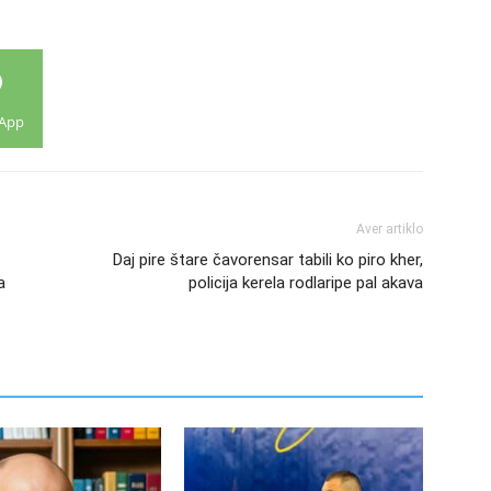
App
Aver artiklo
Daj pire štare čavorensar tabili ko piro kher,
a
policija kerela rodlaripe pal akava