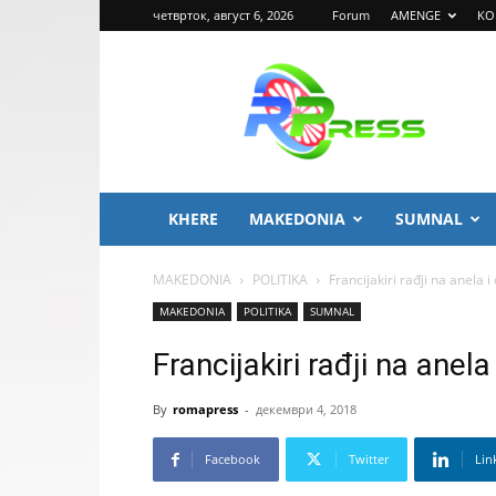
четврток, август 6, 2026
Forum
AMENGE
KO
ROMA
PRESS
KHERE
MAKEDONIA
SUMNAL
MAKEDONIA
POLITIKA
Francijakiri rađji na anela i
MAKEDONIA
POLITIKA
SUMNAL
Francijakiri rađji na anela
By
romapress
-
декември 4, 2018
Facebook
Twitter
Lin