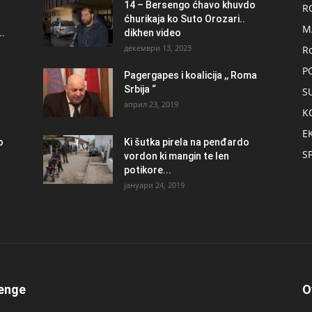
14 – Bersengo ćhavo khuvdo
R
ćhurikaja ko Suto Orozari..
M
.
dikhen video
декември 13, 2023
R
P
Pagergapes i koalicija ,, Roma
Srbija “
S
април 23, 2019
K
E
о
Ki šutka pirela na penđardo
S
vordon ki mangin te len
potikore...
јануари 24, 2019
enge
O