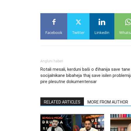
Facebook
Twitter
Linkedin
Whats
Angluni haberi
Rotali mesali, kerduni baši o đihanija save tane
socijalnikane bibaheja thaj save isilen problemij
pire plesutne dokumentensar
RELATED ARTICLES
MORE FROM AUTHOR