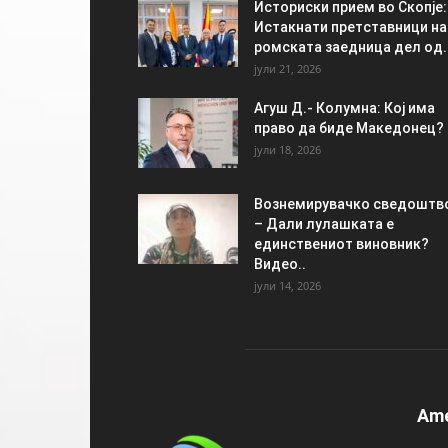
Историски прием во Скопје:
Истакнати претставници на
ромската заедница дел од..
јули 21, 2026
Агуш Д.- Колумна: Кој има
право да биде Македонец?
јули 18, 2026
Вознемирувачко сведоштв
– Дали лулашката е
единствениот виновник?
Видео..
јули 14, 2026
Am