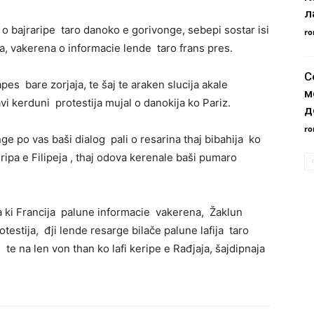
л
 o bajraripe taro danoko e gorivonge, sebepi sostar isi
ro
tra, vakerena o informacie lende taro frans pres.
С
es bare zorjaja, te šaj te araken slucija akale
м
savi kerduni protestija mujal o danokija ko Pariz.
д
ro
ge po vas baši dialog pali o resarina thaj bibahija ko
eripa e Filipeja , thaj odova kerenale baši pumaro
 ki Francija palune informacie vakerena, Žaklun
testija, đji lende resarge bilače palune lafija taro
 te na len von than ko lafi keripe e Rađjaja, šajdipnaja