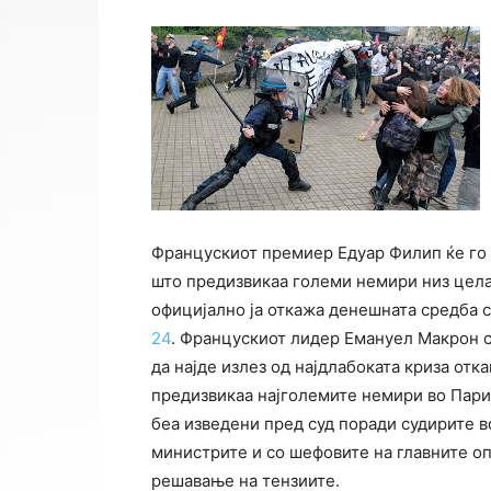
Францускиот премиер Едуар Филип ќе го 
што предизвикаа големи немири низ целат
официјално ја откажа денешната средба 
24
. Францускиот лидер Емануел Макрон с
да најде излез од најдлабоката криза отк
предизвикаа најголемите немири во Пари
беа изведени пред суд поради судирите в
министрите и со шефовите на главните оп
решавање на тензиите.