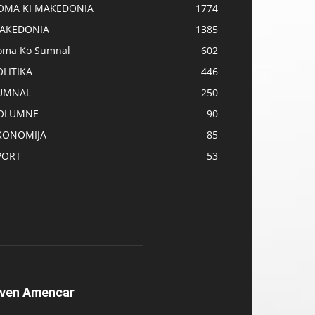
OMA KI MAKEDONIA
1774
AKEDONIA
1385
oma Ko Sumnal
602
OLITIKA
446
UMNAL
250
OLUMNE
90
KONOMIJA
85
PORT
53
ven Amencar