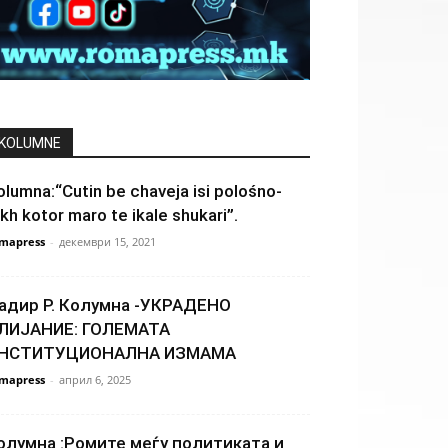
KOLUMNE
olumna:“Cutin be chaveja isi polośno-
ekh kotor maro te ikale shukari”.
mapress
-
декември 15, 2021
адир Р. Колумна -УКРАДЕНО
ЛИЈАНИЕ: ГОЛЕМАТА
НСТИТУЦИОНАЛНА ИЗМАМА
mapress
-
април 6, 2025
олумна :Ромите меѓу политиката и