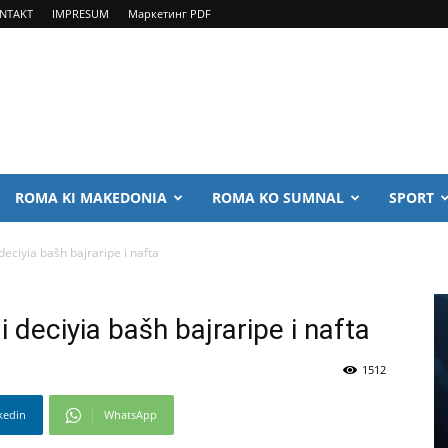
NTAKT
IMPRESUM
Маркетинг PDF
ROMA KI MAKEDONIA
ROMA KO SUMNAL
SPORT
 deciyia bašh bajraripe i nafta
 i deciyia bašh bajraripe i nafta
1512
kedin
WhatsApp