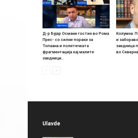
Д-р Бујар Османи гостин во Рома
Колумна: П
Прес- со силни пораки за
и заборав
Топаана и политичката
заедница 
фрагментација кај малите
во Северна
заедници..
Ulavde