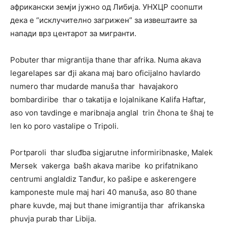
африкански земји јужно од Либија. УНХЦР соопшти
дека е “исклучително загрижен” за извештаите за
напади врз центарот за мигранти.
Pobuter thar migrantija thane thar afrika. Numa akava
legarelapes sar đji akana maj baro oficijalno havlardo
numero thar mudarde manuša thar havajakoro
bombardiribe thar o takatija e lojalnikane Kalifa Haftar,
aso von tavdinge e maribnaja anglal trin čhona te šhaj te
len ko poro vastalipe o Tripoli.
Portparoli thar sluđba sigjarutne informiribnaske, Malek
Mersek vakerga bašh akava maribe ko prifatnikano
centrumi anglaldiz Tanđur, ko pašipe e askerengere
kamponeste mule maj hari 40 manuša, aso 80 thane
phare kuvde, maj but thane imigrantija thar afrikanska
phuvja purab thar Libija.