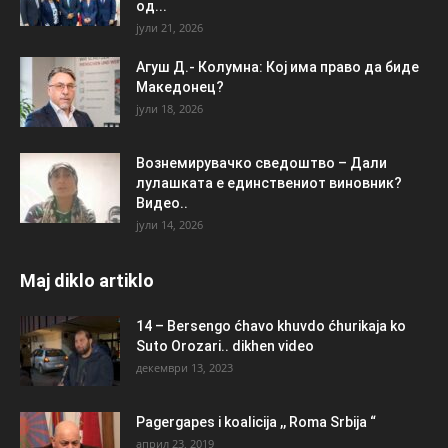
од...
јули 21, 2026
Агуш Д.- Колумна: Кој има право да биде
Македонец?
јули 18, 2026
Вознемирувачко сведоштво – Дали
лулашката е единствениот виновник?
Видео..
јули 14, 2026
Maj diklo artiklo
14 – Bersengo ćhavo khuvdo ćhurikaja ko
Suto Orozari.. dikhen video
декември 13, 2023
Pagergapes i koalicija ,, Roma Srbija “
април 23, 2019