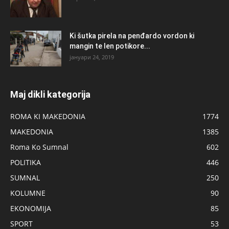
Ki šutka pirela na penđardo vordon ki
mangin te len potikore...
јануари 24, 2019
Maj dikli kategorija
ROMA KI MAKEDONIA
1774
MAKEDONIA
1385
Roma Ko Sumnal
602
POLITIKA
446
SUMNAL
250
KOLUMNE
90
EKONOMIJA
85
SPORT
53