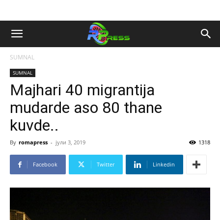
SUMNAL
SUMNAL
Majhari 40 migrantija
mudarde aso 80 thane
kuvde..
By
romapress
-
јули 3, 2019
1318
Facebook
Twitter
Linkedin