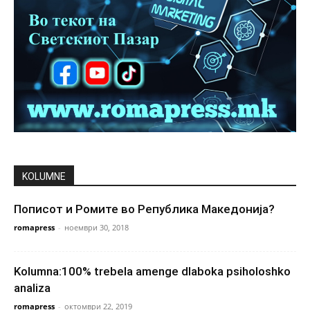
KOLUMNE
Пописот и Ромите во Република Македонија?
romapress
-
ноември 30, 2018
Kolumna:100% trebela amenge dlaboka psiholoshko
analiza
romapress
-
октомври 22, 2019