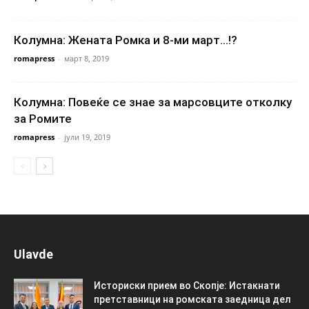
Колумна: Жената Ромка и 8-ми март…!?
romapress
-
март 8, 2019
Колумна: Повеќе се знае за марсовците отколку
за Ромите
romapress
-
јули 19, 2019
Ulavde
Историски прием во Скопје: Истакнати
претставници на ромската заедница дел