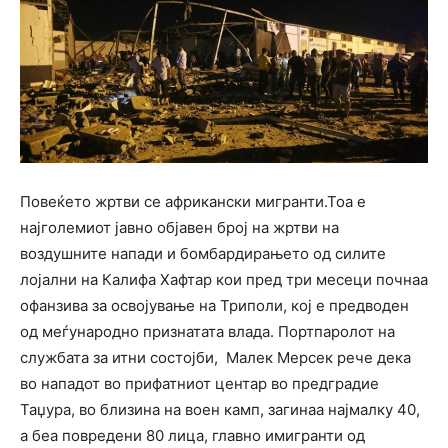
Повеќето жртви се африкански мигранти.Тоа е
најголемиот јавно објавен број на жртви на
воздушните напади и бомбардирањето од силите
лојални на Калифа Хафтар кои пред три месеци почнаа
офанзива за освојување на Триполи, кој е предводен
од меѓународно признатата влада. Портпаролот на
службата за итни состојби, Малек Meрсек рече дека
во нападот во прифатниот центар во предградие
Таџура, во близина на воен камп, загинаа најмалку 40,
а беа повредени 80 лица, главно имигранти од