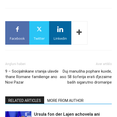
Facebook
Twitter
Linkedin
Angluni haberi
Aver artiklo
9 – Socijalnikane stanija ulavde
Duj manušha pophare kuvde,
thane Romane familienge ano
aso 58 šoferija erati đjezaime
Novi Pazar
bašh sigarutno dromaripe
RELATED ARTICLES
MORE FROM AUTHOR
Ursula fon der Lajen achovela ani