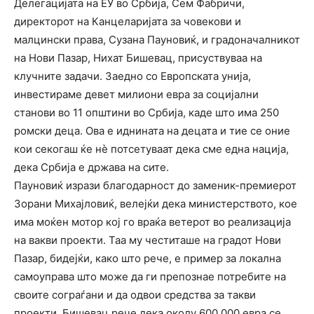
Делегацијата на ЕУ во Србија, Сем Фабричи,
директорот на Канцеларијата за човекови и
малцински права, Сузана Пауновиќ, и градоначалникот
на Нови Пазар, Нихат Бишевац, присуствуваа на
клучните задачи. Заедно со Европската унија,
инвестираме девет милиони евра за социјални
станови во 11 општини во Србија, каде што има 250
ромски деца. Ова е иднината на децата и тие се оние
кои секогаш ќе нѐ потсетуваат дека сме една нација,
дека Србија е држава на сите.
Пауновиќ изрази благодарност до заменик-премиерот
Зорани Михајловиќ, велејќи дека министерството, кое
има моќен мотор кој го враќа ветерот во реализација
на вакви проекти. Таа му честиташе на градот Нови
Пазар, бидејќи, како што рече, е пример за локална
самоуправа што може да ги препознае потребите на
своите сограѓани и да одвои средства за такви
проекти. Бишевац рече дека околу 600.000 евра се