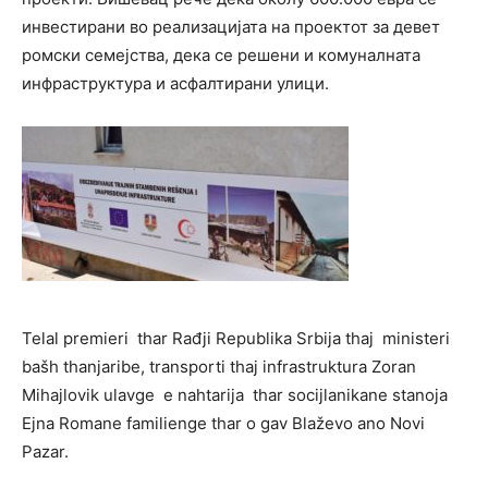
инвестирани во реализацијата на проектот за девет
ромски семејства, дека се решени и комуналната
инфраструктура и асфалтирани улици.
Telal premieri thar Rađji Republika Srbija thaj ministeri
bašh thanjaribe, transporti thaj infrastruktura Zoran
Mihajlovik ulavge e nahtarija thar socijlanikane stanoja
Ejna Romane familienge thar o gav Blaževo ano Novi
Pazar.