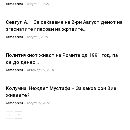
romapress
-
август 21, 2022
Севгул А. – Се сеќаваме на 2-ри Август денот на
згаснатите гласови на жртвите...
romapress
-
август 2, 2025
Политичкиот живот на Ромите од 1991 год. па
се до денес…
romapress
-
октомври 5, 2018
Колумна: Неждет Мустафа – За каков сон Вие
живеете?
romapress
-
август 25, 2022