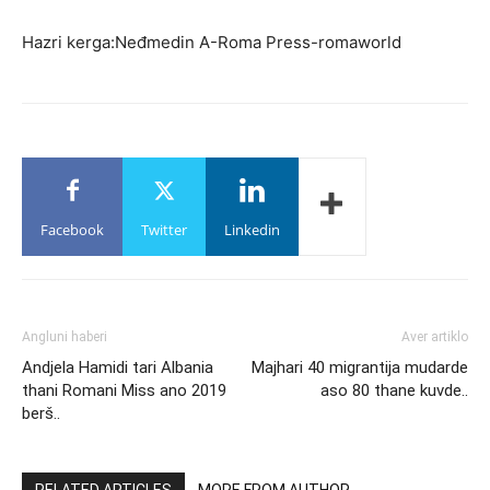
Hazri kerga:Neđmedin A-Roma Press-romaworld
Facebook
Twitter
Linkedin
Angluni haberi
Aver artiklo
Andjela Hamidi tari Albania
Majhari 40 migrantija mudarde
thani Romani Miss ano 2019
aso 80 thane kuvde..
berš..
RELATED ARTICLES
MORE FROM AUTHOR