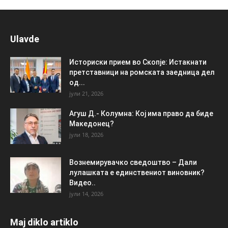
Ulavde
Историски прием во Скопје: Истакнати
претставници на ромската заедница дел
од...
јули 21, 2026
Агуш Д.- Колумна: Кој има право да биде
Македонец?
јули 18, 2026
Вознемирувачко сведоштво – Дали
лулашката е единствениот виновник?
Видео..
јули 14, 2026
Maj diklo artiklo