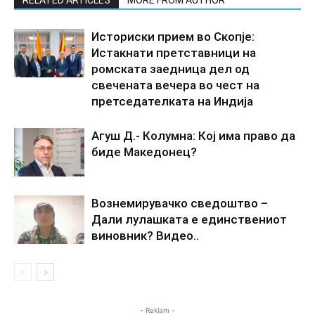
Историски прием во Скопје:
Истакнати претставници на
ромската заедница дел од
свечената вечера во чест на
претседателката на Индија
Агуш Д.- Колумна: Кој има право да
биде Македонец?
Вознемирувачко сведоштво –
Дали лулашката е единствениот
виновник? Видео..
- Reklam -