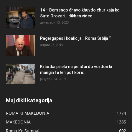
14 – Bersengo ćhavo khuvdo ćhurikaja ko
Suto Orozari.. dikhen video
декември 13, 2023
Pagergapes i koalicija ,, Roma Srbija “
април 23, 2019
Ki šutka pirela na penđardo vordon ki
mangin te len potikore...
јануари 24, 2019
Maj dikli kategorija
ROMA KI MAKEDONIA
1774
MAKEDONIA
1385
Roma Ko Sumnal
602