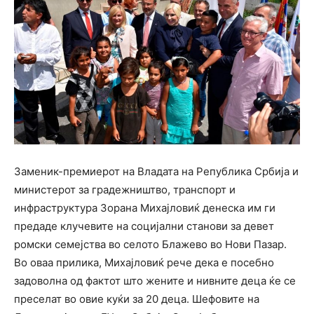
Заменик-премиерот на Владата на Република Србија и
министерот за градежништво, транспорт и
инфраструктура Зорана Михајловиќ денеска им ги
предаде клучевите на социјални станови за девет
ромски семејства во селото Блажево во Нови Пазар.
Во оваа прилика, Михајловиќ рече дека е посебно
задоволна од фактот што жените и нивните деца ќе се
преселат во овие куќи за 20 деца. Шефовите на