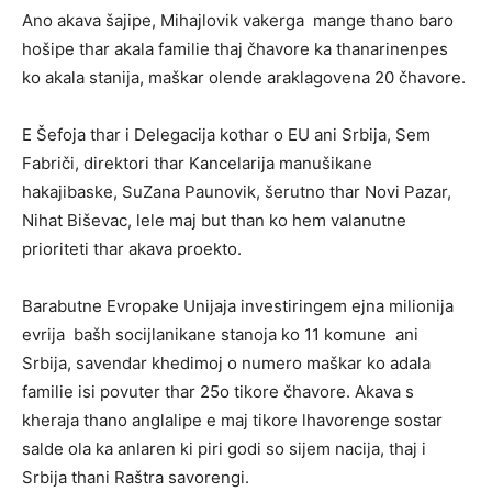
Ano akava šajipe, Mihajlovik vakerga mange thano baro
hošipe thar akala familie thaj čhavore ka thanarinenpes
ko akala stanija, maškar olende araklagovena 20 čhavore.
E Šefoja thar i Delegacija kothar o EU ani Srbija, Sem
Fabriči, direktori thar Kancelarija manušikane
hakajibaske, SuZana Paunovik, šerutno thar Novi Pazar,
Nihat Biševac, lele maj but than ko hem valanutne
prioriteti thar akava proekto.
Barabutne Evropake Unijaja investiringem ejna milionija
evrija bašh socijlanikane stanoja ko 11 komune ani
Srbija, savendar khedimoj o numero maškar ko adala
familie isi povuter thar 25o tikore čhavore. Akava s
kheraja thano anglalipe e maj tikore lhavorenge sostar
salde ola ka anlaren ki piri godi so sijem nacija, thaj i
Srbija thani Raštra savorengi.