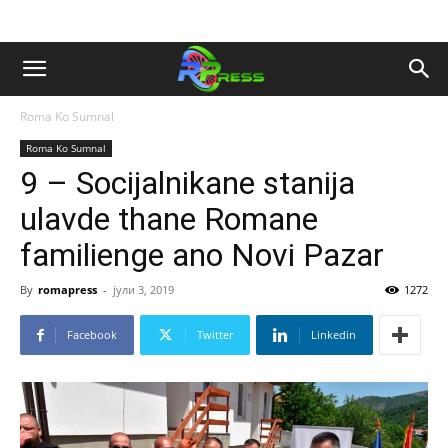
Roma Ko Sumnal
Roma Ko Sumnal
9 – Socijalnikane stanija
ulavde thane Romane
familienge ano Novi Pazar
By
romapress
-
јули 3, 2019
1272
Facebook
Twitter
Linkedin