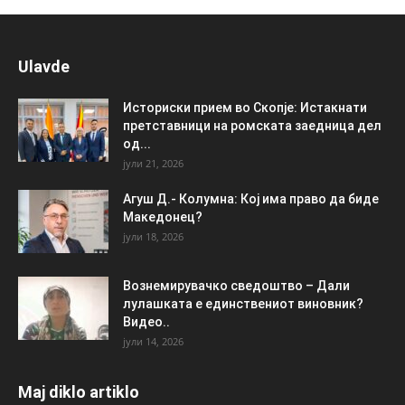
Ulavde
Историски прием во Скопје: Истакнати
претставници на ромската заедница дел
од...
јули 21, 2026
Агуш Д.- Колумна: Кој има право да биде
Македонец?
јули 18, 2026
Вознемирувачко сведоштво – Дали
лулашката е единствениот виновник?
Видео..
јули 14, 2026
Maj diklo artiklo