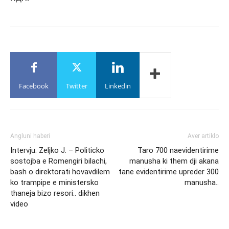
Facebook
Twitter
Linkedin
Angluni haberi
Aver artiklo
Intervju: Zeljko J. – Politicko
Taro 700 naevidentirime
sostojba e Romengiri bilachi,
manusha ki them dji akana
bash o direktorati hovavdilem
tane evidentirime upreder 300
ko trampipe e ministersko
manusha..
thaneja bizo resori.. dikhen
video