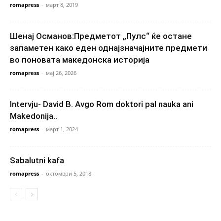
romapress
-
март 8, 2019
Шенај Османов:Предметот „Пулс“ ќе остане
запаметен како еден однајзначајните предмети
во поновата македонска историја
romapress
-
мај 26, 2026
Intervju- David B. Avgo Rom doktori pal nauka ani
Makedonija..
romapress
-
март 1, 2024
Sabalutni kafa
romapress
-
октомври 5, 2018