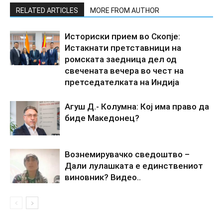
RELATED ARTICLES
MORE FROM AUTHOR
Историски прием во Скопје:
Истакнати претставници на
ромската заедница дел од
свечената вечера во чест на
претседателката на Индија
Агуш Д.- Колумна: Кој има право да
биде Македонец?
Вознемирувачко сведоштво –
Дали лулашката е единствениот
виновник? Видео..