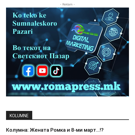
- Reklam -
KOLUMNE
Колумна: Жената Ромка и 8-ми март…!?