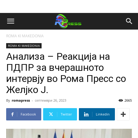
ROMA KI MAKEDONIA
ROMA KI MAKEDONIA
Анализа – Реакција на
ПДПР за вчерашното
интервју во Рома Пресс со
Желјко Ј.
By
romapress
-
септември 26, 2023
2665
Facebook
Twitter
Linkedin