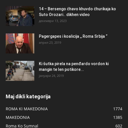
14 – Bersengo ćhavo khuvdo ćhurikaja ko
Suto Orozari.. dikhen video
декември 13, 2023
Pagergapes i koalicija ,, Roma Srbija “
април 23, 2019
Ki šutka pirela na penđardo vordon ki
mangin te len potikore...
јануари 24, 2019
Maj dikli kategorija
ROMA KI MAKEDONIA
1774
MAKEDONIA
1385
Roma Ko Sumnal
602