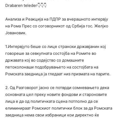
Drabaren teleder👇👇👇
Анализа и Реакција на ПДПР за вчерашното интервју
на Рома Прес со соговорникот од Србија гос. Желјко
Јовановик.
1.Интервјуто беше со лице странски државјанин кој
говореше за севкупната состојба на Ромите во
државата кој во содејство со домашните
петоколонаши подобрувањето на состојбата на
Ромската заедница ја гледаат низ призмата на парите.
2. Од Разговорот јасно се потврди сомневањето дека
основната цел преку новите фондови и староновите
лица е да од политичката сцена потполно да се
елиминираат Ромскиот политички блок за да Ромската
заедница нема свои избраници кои директно ќе