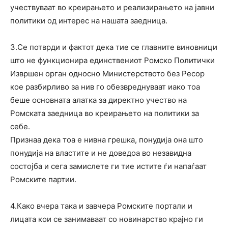
учествуваат во креирањето и реализирањето на јавни
политики од интерес на нашата заедница.
3.Се потврди и фактот дека тие се главните виновници
што не функционира единствениот Ромско Политички
Извршен орган односно Министерството без Ресор
кое разбирливо за нив го обезвреднуваат иако тоа
беше основната алатка за директно учество на
Ромската заедница во креирањето на политики за
себе.
Признаа дека тоа е нивна грешка, понудија она што
понудија на властите и не доведоа во незавидна
состојба и сега замислете ги тие истите ѓи напаѓаат
Ромските партии.
4.Како вчера така и завчера Ромските портали и
лицата кои се занимаваат со новинарство крајно ги