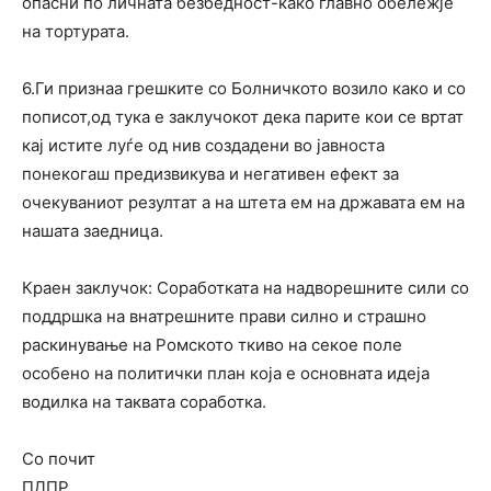
опасни по личната безбедност-како главно обележје
на тортурата.
6.Ги признаа грешките со Болничкото возило како и со
пописот,од тука е заклучокот дека парите кои се вртат
кај истите луѓе од нив создадени во јавноста
понекогаш предизвикува и негативен ефект за
очекуваниот резултат а на штета ем на државата ем на
нашата заедница.
Краен заклучок: Соработката на надворешните сили со
поддршка на внатрешните прави силно и страшно
раскинување на Ромското ткиво на секое поле
особено на политички план која е основната идеја
водилка на таквата соработка.
Со почит
ПДПР