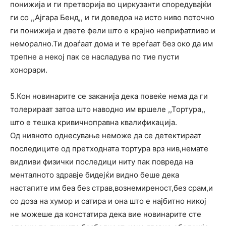
понижија и ги претворија во циркузанти споредувајќи
ги со ,,Ајгара Бенд,, и ги доведоа на исто ниво поточно
ги понижија и двете фели што е крајно неприфатливо и
неморално.Ти доаѓаат дома и те вреѓаат без око да им
трепне а некој пак се насладува по тие пусти
хонорари.
5.Кон новинарите се заканија дека повеќе нема да ги
толерираат затоа што наводно им вршеле ,,Тортура,,
што е тешка кривичноправна квалификација.
Од нивното однесување неможе да се детектираат
последиците од претходната тортура врз нив,немате
видливи физички последици ниту пак повреда на
менталното здравје бидејќи видно беше дека
настапите им беа без страв,вознемиреност,без срам,и
со доза на хумор и сатира и она што е најбитно никој
не можеше да констатира дека вие новинарите сте