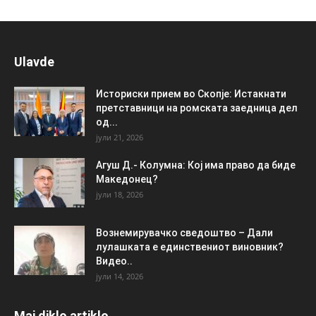
Ulavde
Историски прием во Скопје: Истакнати
претставници на ромската заедница дел
од...
јули 21, 2026
Агуш Д.- Колумна: Кој има право да биде
Македонец?
јули 18, 2026
Вознемирувачко сведоштво – Дали
лулашката е единствениот виновник?
Видео..
јули 14, 2026
Maj diklo artiklo