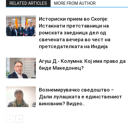
RELATED ARTICLES
MORE FROM AUTHOR
Историски прием во Скопје:
Истакнати претставници на
ромската заедница дел од
свечената вечера во чест на
претседателката на Индија
Агуш Д.- Колумна: Кој има право да
биде Македонец?
Вознемирувачко сведоштво –
Дали лулашката е единствениот
виновник? Видео..