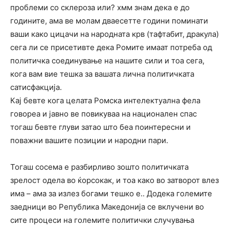
проблеми со склероза или? хмм знам дека е до
годините, ама ве молам дваесетте години поминати
ваши како цицачи на народната крв (тафтабит, дракула)
сега ли се присетивте дека Ромите имаат потреба од
политичка соединување на нашите сили и тоа сега,
кога вам вие тешка за вашата лична политичката
сатисфакција.
Кај бевте кога целата Ромска интелектуална фела
говореа и јавно ве повикуваа на национален спас
тогаш бевте глуви затао што беа поинтересни и
поважни вашите позиции и народни пари.
Тогаш сосема е разбирливо зошто политичката
зрелост одела во ќорсокак, и тоа како во затворот влез
има – ама за излез богами тешко е.. Додека големите
заедници во Република Македонија се вклучени во
сите процеси на големите политички случувања