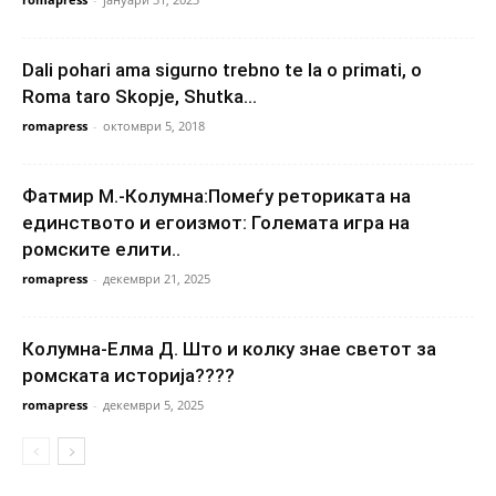
Dali pohari ama sigurno trebno te la o primati, o
Roma taro Skopje, Shutka...
romapress
-
октомври 5, 2018
Фатмир М.-Колумна:Помеѓу реториката на
единството и егоизмот: Големата игра на
ромските елити..
romapress
-
декември 21, 2025
Колумна-Елма Д. Што и колку знае светот за
ромската историја????
romapress
-
декември 5, 2025