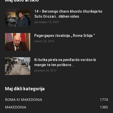
14 – Bersengo ćhavo khuvdo ćhurikaja ko
Suto Orozari.. dikhen video
декември 13, 2023
Pagergapes i koalicija ,, Roma Srbija “
април 23, 2019
Ki šutka pirela na penđardo vordon ki
mangin te len potikore...
јануари 24, 2019
Maj dikli kategorija
ROMA KI MAKEDONIA
1774
MAKEDONIA
1385