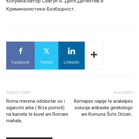
Колумна:Автор Севгул А. Дипл.Детектив и
Криминалистика-Безбедност.
Facebook
Twitter
Linkedin
Angluni haberi
Aver artiklo
Roma merena оdolestar so i
Kernapes napija te arakelpes
sigarutni arka ( Brza pomoš)
solucija anibaske ginekologo
na kamela te kuvel ani Romani
ani Komuna Šuto Orizari..
mahala..