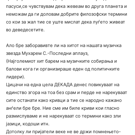
пасуси,се чувствувам дека жевеам во друга планета и
неможам да ги доловам добрите филозофски термини
со кои за жал тие се уште мислат дека луѓето живеат
во деведесетите.
Ало бре заборавивте ли на хитот на нашата музичка
звезда Мухарем С.-Последни аплауз,
(Најголемиот хит барем на музичките собирања и
балови кога ги организираше еден од политичките
лидери).
Цицачи на една цела ДЕКАДА денес повикуваат на
единство згора на тоа без срам и перде не нарекуваат
сите останати како кривци а тие се народно кажано
анѓели бре бре. Ние сме им биле криви кои гласно
размислуваме и не нарекуваат со термини како зли
јазици, кодоши итн.
Дотолку ли пријатели веке не ве држи помнењето-