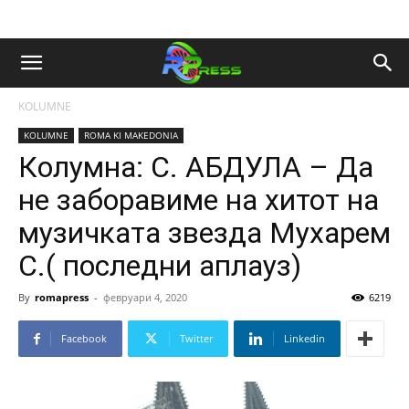
KOLUMNE
KOLUMNE
ROMA KI MAKEDONIA
Колумна: С. АБДУЛА – Да
не заборавиме на хитот на
музичката звезда Мухарем
С.( последни аплауз)
By
romapress
-
февруари 4, 2020
6219
Facebook
Twitter
Linkedin