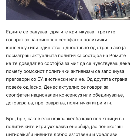
Едните се радуваат другите критикуваат третите
говорат за нацоинален сеопфатен политички
консенсуз или единство, едноставно од страна ако ја
посматраш актуелната политичка состојба на Ромите
ке те доведат во состојба за миг да се чувствуваш дека
помеѓу ромскиот политички активизам се започнува
преговори со ЕУ, вистински или не. Од другата страна
повеќе од јасно, Денес актуелно се говори за
сеопфатен национален консенсуз или обединување,
договарања, преговарања, политички игри итн.
Бре, бре, каков елан каква желба како почетници во
политичките игри ухх каква енерѓија, јас понекогаш
цитирајкиѓи нивните добро изготвени и убедливи