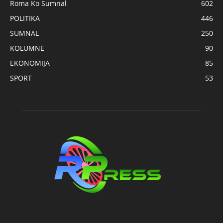
Roma Ko Sumnal
602
POLITIKA
446
SUMNAL
250
KOLUMNE
90
EKONOMIJA
85
SPORT
53