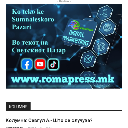
- Reklam -
KOLUMNE
Колумна: Севгул А.- Што се случува?
romapress
-
јануари 31, 2023