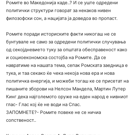
Ромите во Македонија каде..? И се уште одредени
политички структури говорат за некаков нивен
филозофски сон, а нацијата ја доведоа во пропаст.
Ромите поради историските факти никогаш не се
бунтувале не само за одредени политички случувања
од секојдневието туку за општата обесправеност како
и социоекономска состојба на Ромите. Да се
навратиме на нашата тема, сепак Ромската заедница е
тука, и таа секако ќе чека некоја нова ера и нова
политичка енергија, и можеби тогаш ке се присетат на
пишаните зборови на Нелсон Мандела, Мартин Лутер
Кинг дека најголемото оруже на еден народ е нивниот
глас- Глас кој ќе не води на Спас.
ЗАПОМНЕТЕ?- Ромите повеке не се ничиа
сопственост..