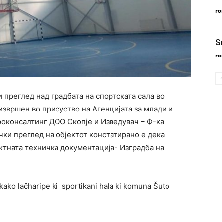
ro
S
ro
преглед над градбата на спортската сала во
звршен во присуство на Агенцијата за млади и
роконсалтинг ДОО Скопје и Изведувач – Ф-ка
ки преглед на објектот констатирано е дека
ектната техничка документација- Изградба на
kako lačharipe ki sportikani hala ki komuna Šuto