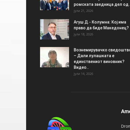
ромската заедница дел од..
јули 21, 2026
Агуш Д.- Колумна: Кој има
право да биде Македонец?
јули 18, 2026
Вознемирувачко сведоштв
– Дали лулашката е
единствениот виновник?
Видео..
јули 14, 2026
Am
Drom