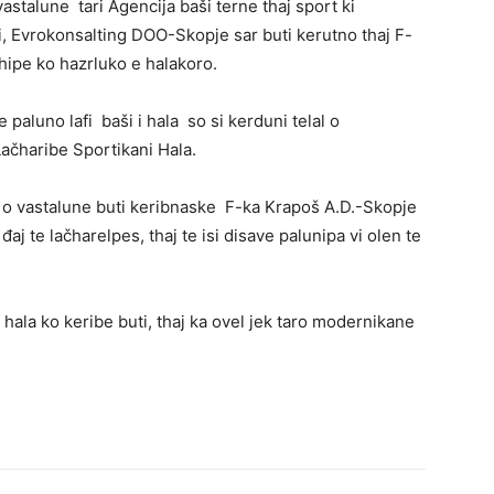
stalune tari Agencija baši terne thaj sport ki
 Evrokonsalting DOO-Skopje sar buti kerutno thaj F-
hipe ko hazrluko e halakoro.
paluno lafi baši i hala so si kerduni telal o
ačharibe Sportikani Hala.
i o vastalune buti keribnaske F-ka Krapoš A.D.-Skopje
j te lačharelpes, thaj te isi disave palunipa vi olen te
hala ko keribe buti, thaj ka ovel jek taro modernikane