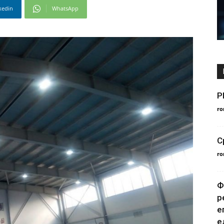
kedin
WhatsApp
P
ro
С
ro
Ф
р
е
е