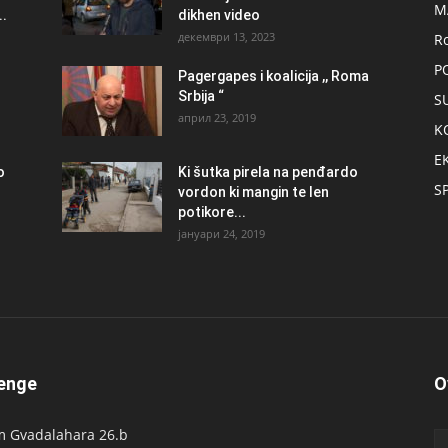
M
.
dikhen video
декември 13, 2023
R
P
Pagergapes i koalicija ,, Roma
Srbija “
S
април 23, 2019
K
E
о
Ki šutka pirela na penđardo
S
vordon ki mangin te len
potikore...
јануари 24, 2019
enge
O
 Gvadalahara 26.b