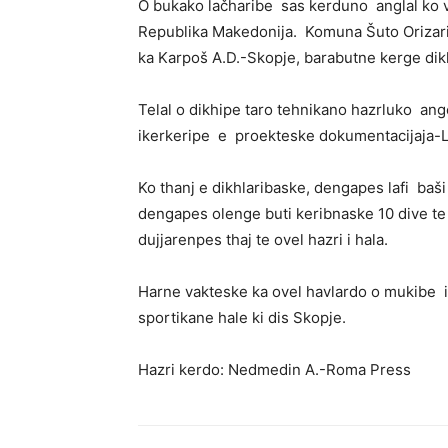
O bukako lačharibe sas kerduno anglal ko va
Republika Makedonija. Komuna Šuto Orizari,
ka Karpoš A.D.-Skopje, barabutne kerge dik
Telal o dikhipe taro tehnikano hazrluko ange 
ikerkeripe e proekteske dokumentacijaja-L
Ko thanj e dikhlaribaske, dengapes lafi baš
dengapes olenge buti keribnaske 10 dive te đa
dujjarenpes thaj te ovel hazri i hala.
Harne vakteske ka ovel havlardo o mukibe i 
sportikane hale ki dis Skopje.
Hazri kerdo: Nedmedin A.-Roma Press