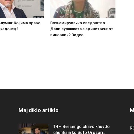
олумна: Кој има право
Вознемирувачко сведоштво –
акедонец?
Дали лулашката е единствениот
виновник? Видео..
Maj diklo artiklo
M
14 – Bersengo ćhavo khuvdo
R
ćhurikaja ko Suto Orozari..