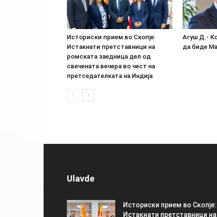
Историски прием во Скопје:
Агуш Д.- К
Истакнати претставници на
да биде М
ромската заедница дел од
свечената вечера во чест на
претседателката на Индија
Ulavde
Историски прием во Скопје:
Истакнати претставници на