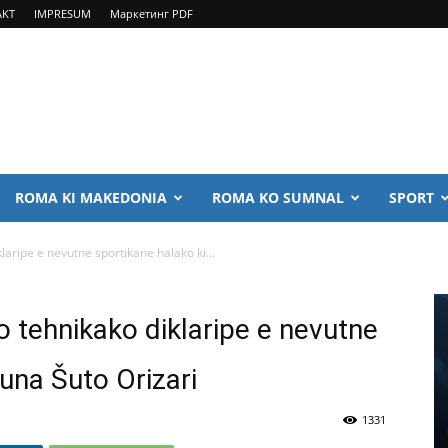
AKT
IMPRESUM
Маркетинг PDF
ROMA KI MAKEDONIA
ROMA KO SUMNAL
SPORT
laripe e nevutne sportikane halako ki...
o tehnikako diklaripe e nevutne
una Šuto Orizari
1331