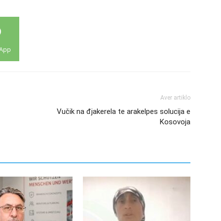
App
Aver artiklo
Vučik na đjakerela te arakelpes solucija e
Kosovoja