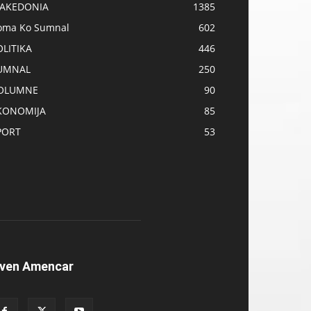
AKEDONIA
1385
oma Ko Sumnal
602
OLITIKA
446
UMNAL
250
OLUMNE
90
KONOMIJA
85
PORT
53
ven Amencar