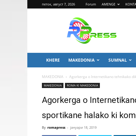
петок, август 7, 2026
Forum
AMENGE
KONT
ROMA
PRESS
KHERE
MAKEDONIA
SUMNAL
MAKEDONIA
Agorkerga o Internetikano tehnikako dik
MAKEDONIA
ROMA KI MAKEDONIA
Agorkerga o Internetikan
sportikane halako ki kom
By
romapress
-
јануари 18, 2019