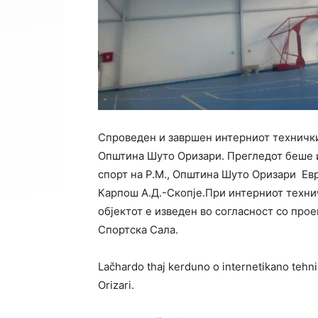
Спроведен и завршен интерниот технички 
Општина Шуто Оризари. Прегледот беше и
спорт на Р.М., Општина Шуто Оризари Ев
Карпош А.Д.-Скопје.При интерниот технич
објектот е изведен во согласност со про
Спортска Сала.
Lačhardo thaj kerduno o internetikano tehni
Orizari.