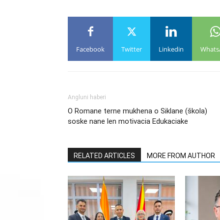
Facebook
Twitter
Linkedin
Whats
Angluni haberi
O Romane terne mukhena o Siklane (škola)
soske nane len motivacia Edukaciake
RELATED ARTICLES
MORE FROM AUTHOR