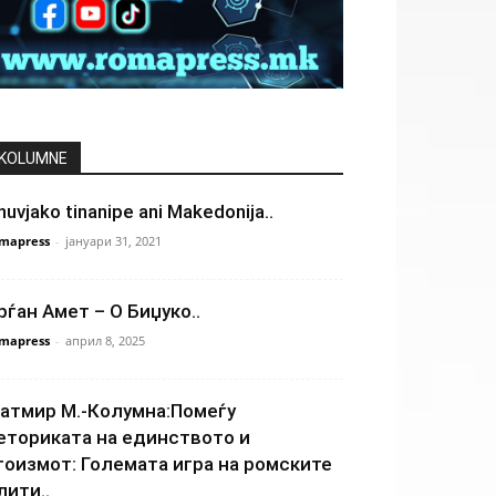
KOLUMNE
huvjako tinanipe ani Makedonija..
mapress
-
јануари 31, 2021
рѓан Амет – О Биџуко..
mapress
-
април 8, 2025
атмир М.-Колумна:Помеѓу
еториката на единството и
гоизмот: Големата игра на ромските
лити..