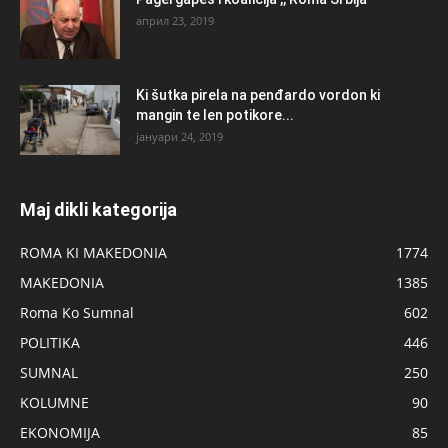
април 23, 2019
Ki šutka pirela na penđardo vordon ki
mangin te len potikore...
јануари 24, 2019
Maj dikli kategorija
ROMA KI MAKEDONIA
1774
MAKEDONIA
1385
Roma Ko Sumnal
602
POLITIKA
446
SUMNAL
250
KOLUMNE
90
EKONOMIJA
85