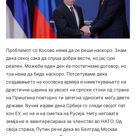
Проблемот со Косово нема да се реши наскоро. Знам
дека секој сака да слуша добри вести, но јас сум
реален. Можеби еден ден ќе постигнеме договор, но
тоа нема да биде наскоро. Потсетуваме дека
создавањето на косовска армија и наметнувањето на
драстични царина за увозот на српски стоки од страна
на Приштина повторно ги затегна односите меѓу двете
држави. Вучиќ изјави дека Србија го следи својот пат
кон ЕУ, но не и на сметка на Русија. Ниту неговата
земја не е заинтересирана за членство во НАТО. Од
своја страна, Путин рече дека во Белград Москва