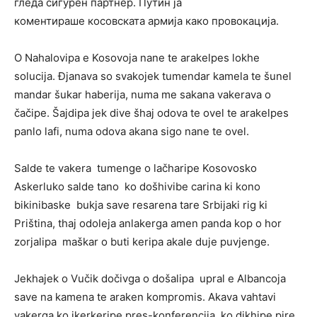
гледа сигурен партнер. Путин ја
коментираше косовската армија како провокација.
O Nahalovipa e Kosovoja nane te arakelpes lokhe
solucija. Đjanava so svakojek tumendar kamela te šunel
mandar šukar haberija, numa me sakana vakerava o
čačipe. Šajdipa jek dive šhaj odova te ovel te arakelpes
panlo lafi, numa odova akana sigo nane te ovel.
Salde te vakera tumenge o lačharipe Kosovosko
Askerluko salde tano ko došhivibe carina ki kono
bikinibaske bukja save resarena tare Srbijaki rig ki
Priština, thaj odoleja anlakerga amen panda kop o hor
zorjalipa maškar o buti keripa akale duje puvjenge.
Jekhajek o Vučik dočivga o došalipa upral e Albancoja
save na kamena te araken kompromis. Akava vahtavi
vakerga ko ikerkeripe pres-konferencija ko dikhipe pire