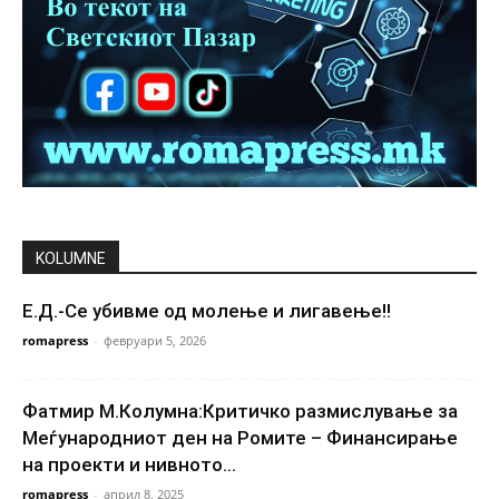
KOLUMNE
Е.Д.-Се убивме од молење и лигавење!!
romapress
-
февруари 5, 2026
Фатмир М.Колумна:Критичко размислување за
Меѓународниот ден на Ромите – Финансирање
на проекти и нивното...
romapress
-
април 8, 2025