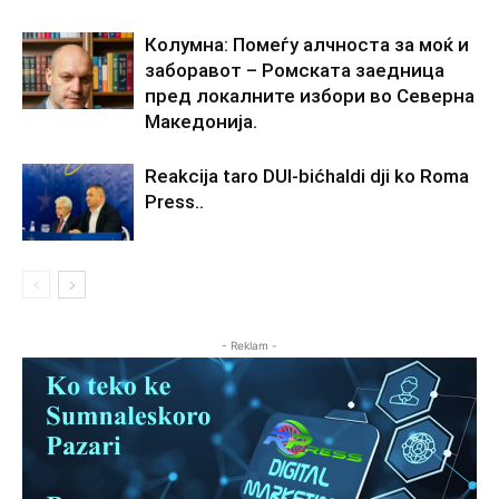
Колумна: Помеѓу алчноста за моќ и
заборавот – Ромската заедница
пред локалните избори во Северна
Македонија.
Reakcija taro DUI-bićhaldi dji ko Roma
Press..
- Reklam -