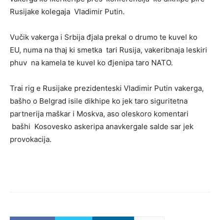
Rusijake kolegaja Vladimir Putin.
Vučik vakerga i Srbija đjala prekal o drumo te kuvel ko
EU, numa na thaj ki smetka tari Rusija, vakeribnaja leskiri
phuv na kamela te kuvel ko đjenipa taro NATO.
Trai rig e Rusijake prezidenteski Vladimir Putin vakerga,
bašho o Belgrad isile dikhipe ko jek taro siguritetna
partnerija maškar i Moskva, aso oleskoro komentari
bašhi Kosovesko askeripa anavkergale salde sar jek
provokacija.