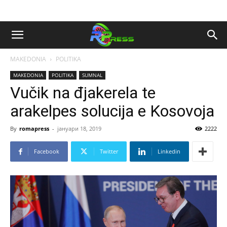
MAKEDONIA
POLITIKA
MAKEDONIA
POLITIKA
SUMNAL
Vučik na đjakerela te
arakelpes solucija e Kosovoja
By
romapress
-
јануари 18, 2019
2222
Facebook
Twitter
Linkedin