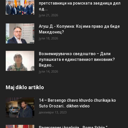
претставници на ромската заедница дел
од...
јули 21, 2026
Агуш Д.- Колумна: Кој има право да биде
Македонец?
јули 18, 2026
Вознемирувачко сведоштво – Дали
лулашката е единствениот виновник?
Видео..
јули 14, 2026
Maj diklo artiklo
14 – Bersengo ćhavo khuvdo ćhurikaja ko
Suto Orozari.. dikhen video
декември 13, 2023
Pagergapes i koalicija ,, Roma Srbija “