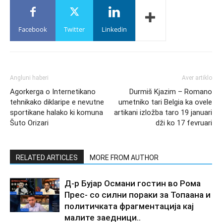
Facebook
Twitter
Linkedin
Angluni haberi
Aver artiklo
Agorkerga o Internetikano
Durmiš Kjazim – Romano
tehnikako diklaripe e nevutne
umetniko tari Belgia ka ovele
sportikane halako ki komuna
artikani izložba taro 19 januari
Šuto Orizari
dži ko 17 fevruari
RELATED ARTICLES
MORE FROM AUTHOR
Д-р Бујар Османи гостин во Рома
Прес- со силни пораки за Топаана и
политичката фрагментација кај
малите заедници..