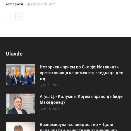
romapress
-
декември 15, 2021
Ulavde
Историски прием во Скопје: Истакнати
претставници на ромската заедница дел
од...
јули 21, 2026
Агуш Д.- Колумна: Кој има право да биде
Македонец?
јули 18, 2026
Вознемирувачко сведоштво – Дали
лулашката е единствениот виновник?