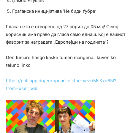
Џамбо Агушев
Граѓанска иницијатива ‘Не биди ѓубре’
Гласањето е отворено од 27 април до 05 мај! Секој
корисник има право да гласа само еднаш. Кој е вашиот
фаворит за наградата „Европејци на годината“?
Den tumaro hango kaske tumen mangena.. kuven ko
teluno linko
https://poll.app.do/european-of-the-year/MsKxo85I?
from=user_wall