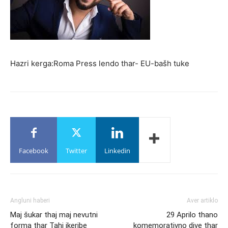
Hazri kerga:Roma Press lendo thar- EU-bašh tuke
Facebook
Twitter
Linkedin
Angluni haberi
Aver artiklo
Maj šukar thaj maj nevutni
29 Aprilo thano
forma thar Tahi ikeribe
komemorativno dive thar