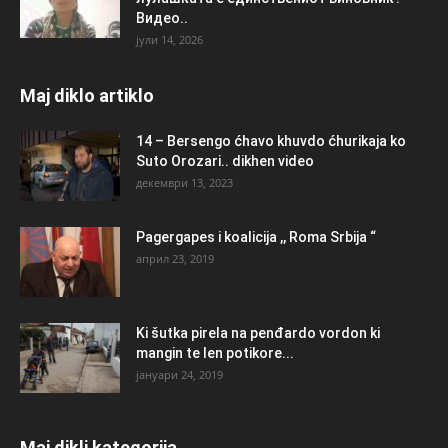
Видео..
јули 14, 2026
Maj diklo artiklo
14 – Bersengo ćhavo khuvdo ćhurikaja ko
Suto Orozari.. dikhen video
декември 13, 2023
Pagergapes i koalicija ,, Roma Srbija “
април 23, 2019
Ki šutka pirela na penđardo vordon ki
mangin te len potikore...
јануари 24, 2019
Maj dikli kategorija