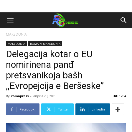
MAKEDONIA
MAKEDONIA
ROMA KI MAKEDONIA
Delegacija kotar o EU
nomirinena panđ
pretsvanikoja bašh
,,Evropejcija e Beršeske”
By
romapress
-
април 29, 2019
1264
Facebook
Twitter
Linkedin