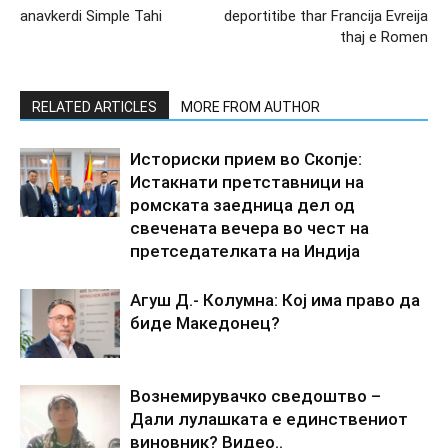
anavkerdi Simple Tahi
deportitibe thar Francija Evreija
thaj e Romen
RELATED ARTICLES
MORE FROM AUTHOR
Историски прием во Скопје:
Истакнати претставници на
ромската заедница дел од
свечената вечера во чест на
претседателката на Индија
Агуш Д.- Колумна: Кој има право да
биде Македонец?
Вознемирувачко сведоштво –
Дали лулашката е единствениот
виновник? Видео..