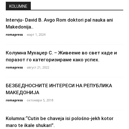
KOLUMNE
Intervju- David B. Avgo Rom doktori pal nauka ani
Makedonija..
romapress
-
март 1, 2024
Колумна Мухаџер С. – Живееме во свет каде и
поразот го категоризираме како успех.
romapress
-
август 21, 2022
БЕЗБЕДНОСНИТЕ ИНТЕРЕСИ НА РЕПУБЛИКА
МАКЕДОНИЈА
romapress
-
октомври 5, 2018
Kolumna:“Cutin be chaveja isi polośno-jekh kotor
maro te ikale shukari”.