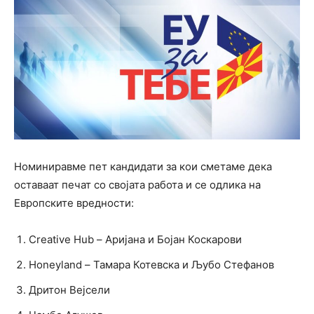
Номиниравме пет кандидати за кои сметаме дека
оставаат печат со својата работа и се одлика на
Европските вредности:
Creative Hub – Аријана и Бојан Коскарови
Honeyland – Тамара Котевска и Љубо Стефанов
Дритон Вејсели