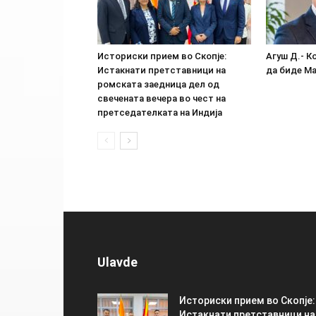
Историски прием во Скопје:
Агуш Д.- К
Истакнати претставници на
да биде М
ромската заедница дел од
свечената вечера во чест на
претседателката на Индија
Ulavde
Историски прием во Скопје:
Истакнати претставници на