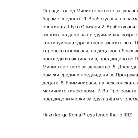
Поради тоа од Министерството за здравс
бараме следното: 1. Вработување на најм
општината Шуто Оризари.2. Вработување 
заштита на деца на предучилишна возрас
континуирана здравствена заштита во с. 
теренско откривање на деца вон образов
прегледи и вакцинација, предвидено во П
Министерството за здравство. 5. Дослед
ромски средини предвидени во Програмата
децата. 6. Елиминирање на незаконската 
матичните гинеколози. 7. Во Програмата з
предвидени мерки за едукација и зголем
Hazri kerga:Roma Press lendo thar o IRIZ