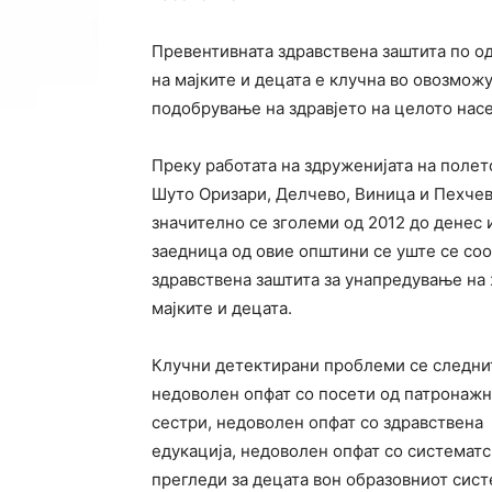
Превентивната здравствена заштита по од
на мајките и децата е клучна во овозмож
подобрување на здравјето на целото нас
Преку работата на здруженијата на полет
Шуто Оризари, Делчево, Виница и Пехчев
значително се зголеми од 2012 до денес 
заедница од овие општини се уште се со
здравствена заштита за унапредување на 
мајките и децата.
Клучни детектирани проблеми се следни
недоволен опфат со посети од патронаж
сестри, недоволен опфат со здравствена
едукација, недоволен опфат со системат
прегледи за децата вон образовниот сист