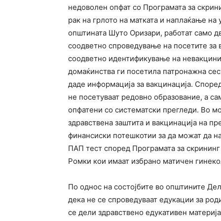
недоволен опфат со Програмата за скрин
рак на грлото на матката и наплаќање на 
општината Шуто Оризари, работат само д
соодветно спроведување на посетите за 
соодветно идентификување на невакцини
домаќинства ги посетила патронажна сест
даде информација за вакцинација. Споре
не посетуваат редовно образование, а са
опфатени со систематски прегледи. Во м
здравствена заштита и вакцинација на п
финансиски потешкотии за да можат да на
ПАП тест според Програмата за скрининг
Ромки кои имаат избрано матичен гинеко
По однос на состојбите во општините Дел
дека не се спроведуваат едукации за роди
се дели здравствено едукативен материја