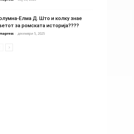
олумна-Елма Д. Што и колку знае
ветот за ромската историја????
mapress
-
декември 5, 2025