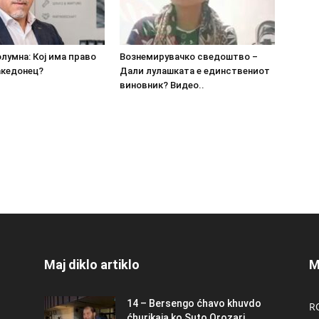
олумна: Кој има право
Вознемирувачко сведоштво –
акедонец?
Дали лулашката е единствениот
виновник? Видео..
Maj diklo artiklo
M
14 – Bersengo ćhavo khuvdo
R
ćhurikaja ko Suto Orozari..