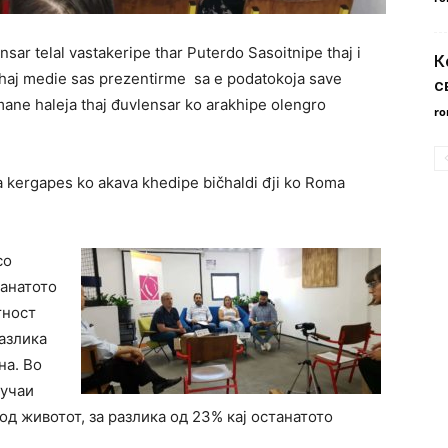
nsar telal vastakeripe thar Puterdo Sasoitnipe thaj i
К
e thaj medie sas prezentirme sa e podatokoja save
с
mane haleja thaj đuvlensar ko arakhipe olengro
ro
sa kergapes ko akava khedipe bičhaldi đji ko Roma
со
танатото
тност
разлика
на. Во
лучаи
од животот, за разлика од 23% кај останатото