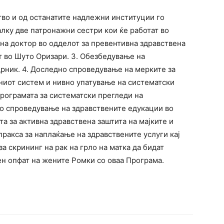
тво и од останатите надлежни институции го
алку две патронажни сестри кои ќе работат во
на доктор во одделот за превентивна здравствена
т во Шуто Оризари. 3. Обезбедување на
Црник. 4. Доследно спроведување на мерките за
ниот систем и нивно упатување на систематски
рограмата за систематски прегледи на
но спроведување на здравствените едукации во
 за активна здравствена заштита на мајките и
пракса за наплаќање на здравствените услуги кај
а скрининг на рак на грло на матка да бидат
ен опфат на жените Ромки со оваа Програма.