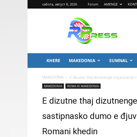
сабота, август 8, 2026
Forum
AMENGE
KONT
ROMA
PRESS
KHERE
MAKEDONIA
SUMNAL
MAKEDONIA
E dizutne thaj dizutnenge organizacije
MAKEDONIA
ROMA KI MAKEDONIA
E dizutne thaj dizutneng
sastipnasko dumo e đjuv
Romani khedin