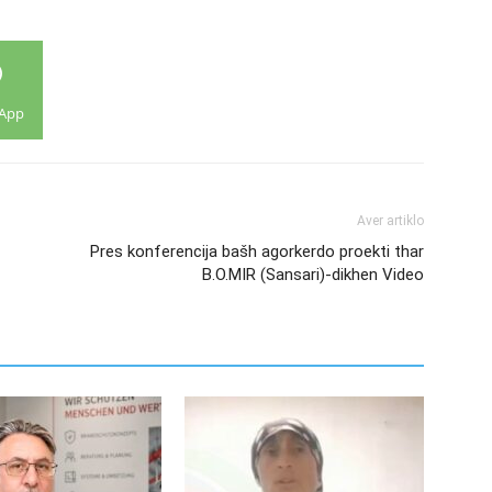
App
Aver artiklo
Pres konferencija bašh agorkerdo proekti thar
B.O.MIR (Sansari)-dikhen Video