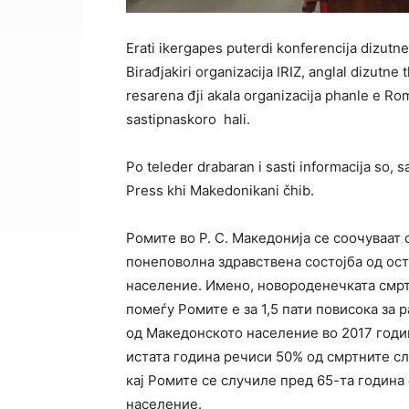
Erati ikergapes puterdi konferencija dizutne
Birađjakiri organizacija IRIZ, anglal dizutn
resarena đji akala organizacija phanle e Ro
sastipnaskoro hali.
Po teleder drabaran i sasti informacija so, 
Press khi Makedonikani čhib.
Ромите во Р. С. Македонија се соочуваат 
понеповолна здравствена состојба од ос
население. Имено, новороденечката смр
помеѓу Ромите е за 1,5 пати повисока за 
од Македонското население во 2017 годи
истата година речиси 50% од смртните с
кај Ромите се случиле пред 65-та година 
население.