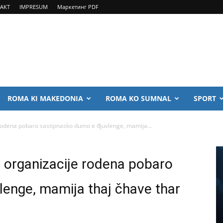
AKT
IMPRESUM
Маркетинг PDF
ROMA KI MAKEDONIA
ROMA KO SUMNAL
SPORT
 rodena pobaro sastipnasko dumo e đjuvlenge, mamija...
e organizacije rodena pobaro
lenge, mamija thaj čhave thar