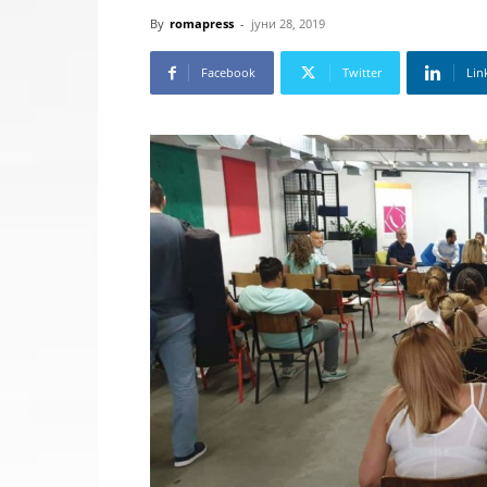
By
romapress
-
јуни 28, 2019
Facebook
Twitter
Lin