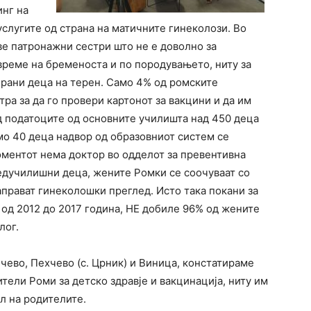
инг на
услугите од страна на матичните гинеколози. Во
ве патронажни сестри што не е доволно за
време на бременоста и по породувањето, ниту за
рани деца на терен. Само 4% од ромските
ра за да го провери картонот за вакцини и да им
д податоците од основните училишта над 450 деца
мо 40 деца надвор од образовниот систем се
оментот нема доктор во одделот за превентивна
редучилишни деца, жените Ромки се соочуваат со
прават гинеколошки преглед. Исто така покани за
 од 2012 до 2017 година, НЕ добиле 96% од жените
лог.
чево, Пехчево (с. Црник) и Виница, констатираме
тели Роми за детско здравје и вакцинација, ниту им
л на родителите.