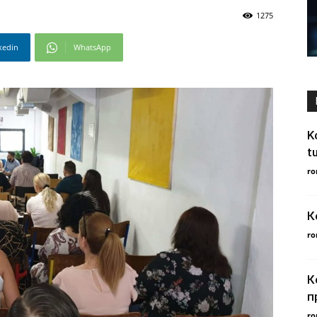
1275
kedin
WhatsApp
K
t
ro
К
ro
К
п
ro