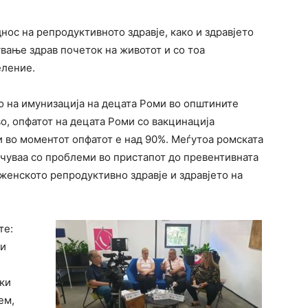
нос на репродуктивното здравје, како и здравјето
ување здрав почеток на животот и со тоа
еление.
о на имунизација на децата Роми во општините
о, опфатот на децата Роми со вакцинација
и во моментот опфатот е над 90%. Меѓутоа ромската
очуваа со проблеми во пристапот до превентивната
женското репродуктивно здравје и здравјето на
те:
ни
ски
ем,