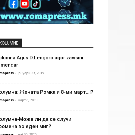
KOLUMNE
olumna Aguš D:Lengoro agor zavisini
umendar
mapress
-
јануари 23, 2019
олумна: Жената Ромка и 8-ми март…!?
mapress
-
март 8, 2019
олумна-Може ли да се случи
ромена во еден миг?
mapress
-
мај 30, 2020