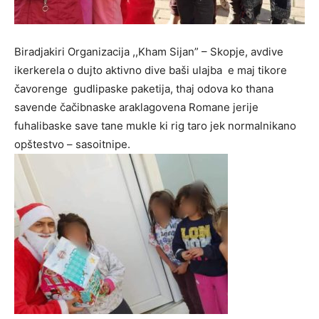
Biradjakiri Organizacija ,,Kham Sijan” – Skopje, avdive
ikerkerela o dujto aktivno dive baši ulajba e maj tikore
čavorenge gudlipaske paketija, thaj odova ko thana
savende čačibnaske araklagovena Romane jerije
fuhalibaske save tane mukle ki rig taro jek normalnikano
opštestvo – sasoitnipe.