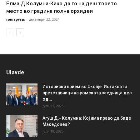
Елма Д.Колумна-Како да го најдеш твоето
место во градина полна орхидеи
romapress
-
декември 22, 2024
Ulavde
Историски прием во Скопје: Истакнати
претставници на ромската заедница дел
од...
јули 21, 2026
Агуш Д.- Колумна: Кој има право да биде
Македонец?
јули 18, 2026