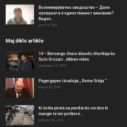
Вознемирувачко сведоштво – Дали
лулашката е единствениот виновник?
Видео..
јули 14, 2026
Maj diklo artiklo
14 – Bersengo ćhavo khuvdo ćhurikaja ko
Suto Orozari.. dikhen video
декември 13, 2023
Pagergapes i koalicija ,, Roma Srbija “
април 23, 2019
Ki šutka pirela na penđardo vordon ki
mangin te len potikore...
јануари 24, 2019