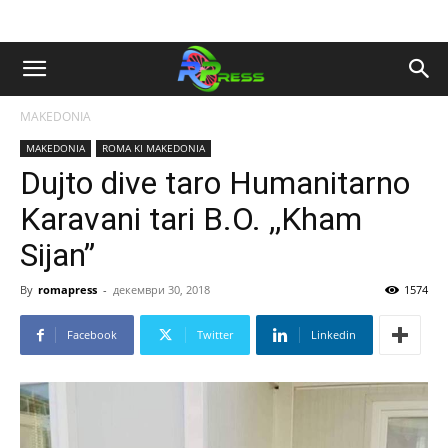
MAKEDONIA
MAKEDONIA
ROMA KI MAKEDONIA
Dujto dive taro Humanitarno
Karavani tari B.O. ,,Kham
Sijan”
By
romapress
-
декември 30, 2018
1574
Facebook
Twitter
Linkedin