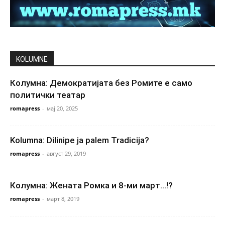
KOLUMNE
Колумна: Демократијата без Ромите е само
политички театар
romapress
-
мај 20, 2025
Kolumna: Dilinipe ja palem Tradicija?
romapress
-
август 29, 2019
Колумна: Жената Ромка и 8-ми март…!?
romapress
-
март 8, 2019