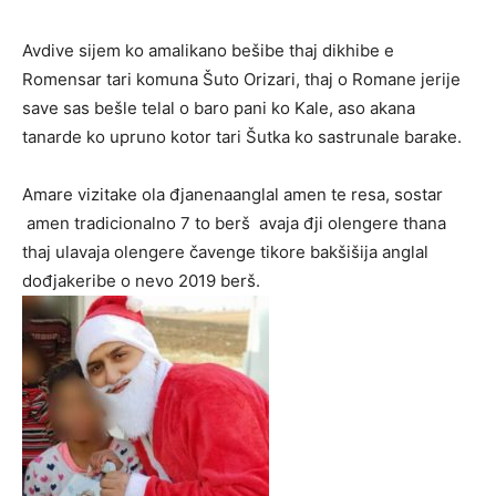
Avdive sijem ko amalikano bešibe thaj dikhibe e
Romensar tari komuna Šuto Orizari, thaj o Romane jerije
save sas bešle telal o baro pani ko Kale, aso akana
tanarde ko upruno kotor tari Šutka ko sastrunale barake.
Amare vizitake ola đjanenaanglal amen te resa, sostar
amen tradicionalno 7 to berš avaja đji olengere thana
thaj ulavaja olengere čavenge tikore bakšišija anglal
dođjakeribe o nevo 2019 berš.