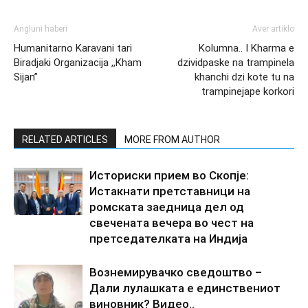
Angluni haberi
Aver artiklo
Humanitarno Karavani tari
Kolumna.. I Kharma e
Biradjaki Organizacija ,,Kham
dzividpaske na trampinela
Sijan”
khanchi dzi kote tu na
trampinejape korkori
RELATED ARTICLES
MORE FROM AUTHOR
Историски прием во Скопје:
Истакнати претставници на
ромската заедница дел од
свечената вечера во чест на
претседателката на Индија
Вознемирувачко сведоштво –
Дали лулашката е единствениот
виновник? Видео..