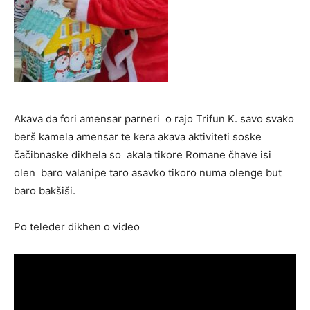
Akava da fori amensar parneri o rajo Trifun K. savo svako
berš kamela amensar te kera akava aktiviteti soske
čačibnaske dikhela so akala tikore Romane čhave isi
olen baro valanipe taro asavko tikoro numa olenge but
baro bakšiši.
Po teleder dikhen o video