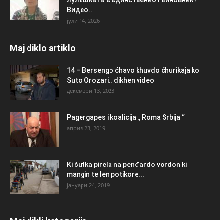
Видео..
јули 14, 2026
Maj diklo artiklo
14 – Bersengo ćhavo khuvdo ćhurikaja ko
Suto Orozari.. dikhen video
декември 13, 2023
Pagergapes i koalicija ,, Roma Srbija “
април 23, 2019
Ki šutka pirela na penđardo vordon ki
mangin te len potikore...
јануари 24, 2019