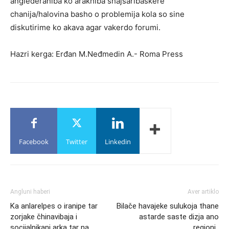
anglederaniba ko arakhiba shajsaribaskere
chanija/halovina basho o problemija kola so sine
diskutirime ko akava agar vakerdo forumi.
Hazri kerga: Erđan M.Neđmedin A.- Roma Press
Facebook
Twitter
Linkedin
Angluni haberi
Aver artiklo
Ka anlarelpes o iranipe tar
Bilače havajeke sulukoja thane
zorjake čhinavibaja i
astarde saste dizja ano
socijalnikani arka tar na
regioni..