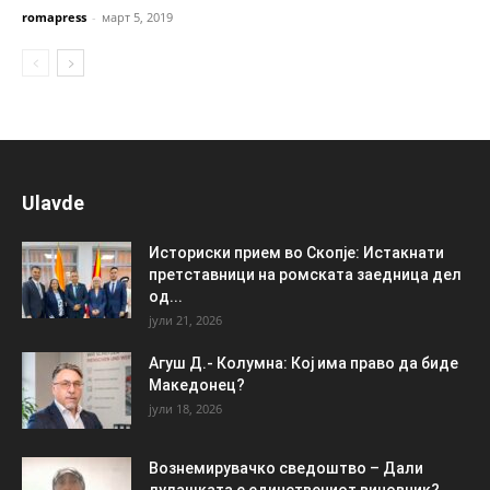
romapress
-
март 5, 2019
Ulavde
Историски прием во Скопје: Истакнати
претставници на ромската заедница дел
од...
јули 21, 2026
Агуш Д.- Колумна: Кој има право да биде
Македонец?
јули 18, 2026
Вознемирувачко сведоштво – Дали
лулашката е единствениот виновник?