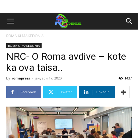
ROMA KI MAKEDONIA
ROMA KI MAKEDONIA
NRC- O Roma avdive – kote
ka ova taisa..
By
romapress
-
јануари 17, 2020
1437
Facebook
Twitter
Linkedin