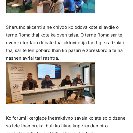
Šherutno akcenti sine chivdo ko odova kote si avdie o
terne Roma thaj kote ka oven taisa. O terne Roma sar te
oven kotor taro debate thaj aktovitetija tari tig e radzakiri
thaj sar te len pobaro than ko pazari e zoreskoro a te na
nashen avrial tari rashtra.
Ko forumi ikergjape inetraktivno savala kolate so o dzene
so lele than prekal buti ko tikne kupe ka den piro