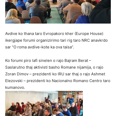
Avdive ko thana taro Evropakoro kher (Europe House)
ikergjape forumi organizirimo tari rig taro NRC anavkrdo
sar “O roma avdive-kote ka ova taisa”.
Ko forumi piro lafi sinelen o rajo Bajram Berat –
Saslarutno thaj aktivisti basho Romane nijamija, o rajo
Zoran Dimov – prezidenti ko IRU sar thaj o rajo Ashmet
Elezovski – prezidenti ko Nacionalno Romano Centro taro
kumanovo.