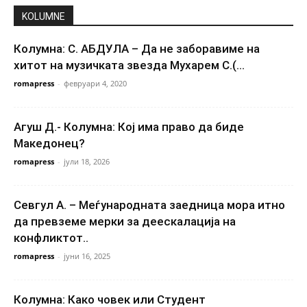
KOLUMNE
Колумна: С. АБДУЛА – Да не заборавиме на
хитот на музичката звезда Мухарем С.(...
romapress
-
февруари 4, 2020
Агуш Д.- Колумна: Кој има право да биде
Македонец?
romapress
-
јули 18, 2026
Севгул А. – Меѓународната заедница мора итно
да превземе мерки за деескалација на
конфликтот..
romapress
-
јуни 16, 2025
Колумна: Како човек или Студент