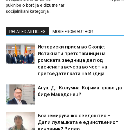
pukinibe o borčija e dizutne tar
socijalnikani kategorija..
RELATED ARTICLES
MORE FROM AUTHOR
Историски прием во Скопје:
Истакнати претставници на
ромската заедница дел од
свечената вечера во чест на
претседателката на Индија
Агуш Д.- Колумна: Кој има право да
биде Македонец?
Вознемирувачко сведоштво –
Дали лулашката е единствениот
виновник? Видео..