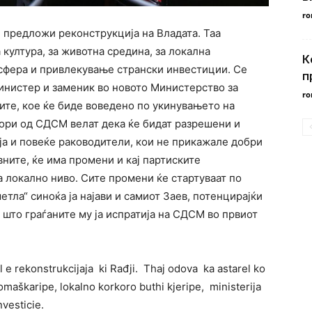
ro
 предложи реконструкција на Владата. Таа
 култура, за животна средина, за локална
К
сфера и привлекување странски инвестиции. Се
п
министер и заменик во новото Министерство за
ro
ите, кое ќе биде воведено по укинувањето на
вори од СДСМ велат дека ќе бидат разрешени и
ја и повеќе раководители, кои не прикажале добри
вните, ќе има промени и кај партиските
а локално ниво. Сите промени ќе стартуваат по
тла“ синоќа ја најави и самиот Заев, потенцирајќи
 што граѓаните му ја испратија на СДСМ во првиот
l e rekonstrukcijaja ki Rađji. Thaj odova ka astarel ko
omaškaripe, lokalno korkoro buthi kjeripe, ministerija
vesticie.