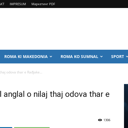
AKT
IMPRESUM
Маркетинг PDF
ROMA KI MAKEDONIA
ROMA KO SUMNAL
SPORT
thaj odova thar e Rađjake...
 anglal o nilaj thaj odova thar e
1306