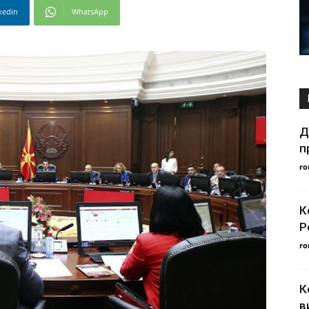
kedin
WhatsApp
Д
п
ro
К
Р
ro
К
в