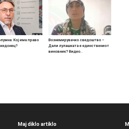
олумна: Кој има право
Вознемирувачко сведоштво –
акедонец?
Дали лулашката е единствениот
виновник? Видео..
Maj diklo artiklo
M