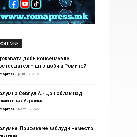
KOLUMNE
ржавата доби консензуален
ретседател – што добија Ромите?
mapress
-
јуни 13, 2019
олумна Севгул А.- Црн облак над
омите во Украина
mapress
-
март 16, 2022
олумна: Прифакаме заблуди наместо
истини..