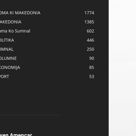
OMA KI MAKEDONIA
1774
AKEDONIA
1385
oma Ko Sumnal
602
OLITIKA
446
UMNAL
250
OLUMNE
90
KONOMIJA
85
PORT
53
ven Amencar