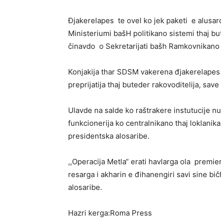
Đjakerelapes te ovel ko jek paketi e alusard
Ministeriumi bašH politikano sistemi thaj bu
činavdo o Sekretarijati bašh Ramkovnikano p
Konjakija thar SDSM vakerena đjakerelapes 
preprijatija thaj buteder rakovoditelija, save 
Ulavde na salde ko raštrakere instutucije n
funkcionerija ko centralnikano thaj loklanik
presidentska alosaribe.
,,Operacija Metla“ erati havlarga ola premie
resarga i akharin e đihanengiri savi sine bi
alosaribe.
Hazri kerga:Roma Press