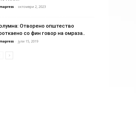
mapress
-
октомври 2, 2023
олумна: Отворено општество
роткаено со фин говор на омраза..
mapress
-
јули 15, 2019