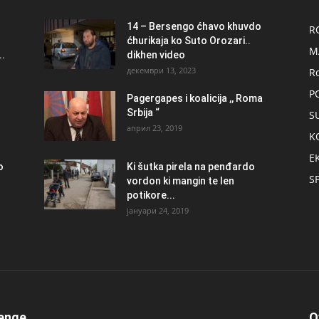
14 – Bersengo ćhavo khuvdo
R
ćhurikaja ko Suto Orozari..
M
.
dikhen video
декември 13, 2023
R
P
Pagergapes i koalicija ,, Roma
Srbija “
S
април 23, 2019
K
E
о
Ki šutka pirela na penđardo
S
vordon ki mangin te len
potikore...
јануари 24, 2019
enge
O