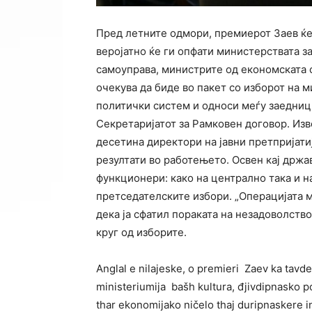
Пред летните одмори, премиерот Заев ќе
веројатно ќе ги опфати министерствата за
самоуправа, министрите од економската 
очекува да биде во пакет со изборот на 
политички систем и односи меѓу заедниц
Секретаријатот за Рамковен договор. Из
десетина директори на јавни претпријати
резултати во работењето. Освен кај држа
функционери: како на централно така и н
претседателските избори. „Операцијата ме
дека ја сфатил пораката на незадоволство
круг од изборите.
Anglal e nilajeske, o premieri Zaev ka tavde
ministeriumija bašh kultura, đjivdipnasko p
thar ekonomijako ničelo thaj duripnaskere in