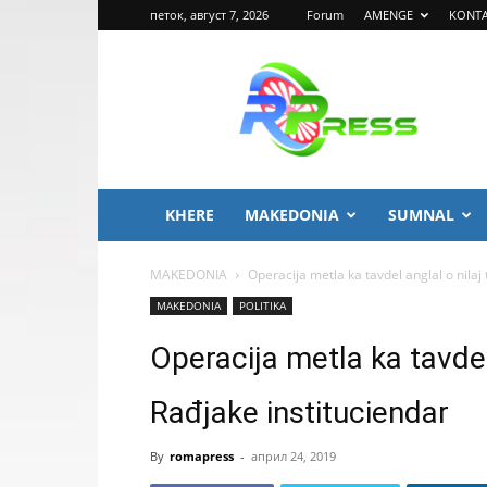
петок, август 7, 2026
Forum
AMENGE
KONT
ROMA
PRESS
KHERE
MAKEDONIA
SUMNAL
MAKEDONIA
Operacija metla ka tavdel anglal o nilaj 
MAKEDONIA
POLITIKA
Operacija metla ka tavdel
Rađjake instituciendar
By
romapress
-
април 24, 2019