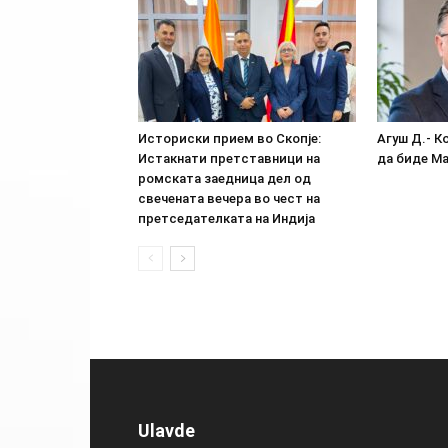
Историски прием во Скопје:
Агуш Д.- К
Истакнати претставници на
да биде М
ромската заедница дел од
свечената вечера во чест на
претседателката на Индија
Ulavde