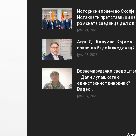
Историски прием во Скопје:
Истакнати претставници на
ромската заедница дел од..
јули 21, 2026
Агуш Д.- Колумна: Кој има
право да биде Македонец?
јули 18, 2026
Вознемирувачко сведоштв
– Дали лулашката е
единствениот виновник?
Видео..
јули 14, 2026
Am