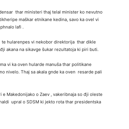
ensar thar ministeri thaj telal minister ko nevutno
tikheripe maškar etnikane kedina, savo ka ovel vi
hnalo lafi .
te hularenpes vi nekobor direktorija thar dikle
đji akana na sikavge šukar rezultatoja ki piri buti.
uma vi ka oven hularde manuša thar politikane
ano nivelo. Thaj sa akala gnde ka oven resarde pali
ri e Makedonijako o Zaev , vakeribnaja so đji oleste
čhaldi upral o SDSM ki jekto rota thar presidentska